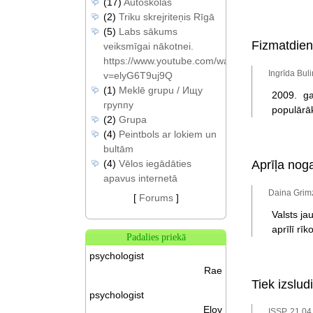
(17)
Autoskolas
(2)
Triku skrejriteņis Rīgā
(5)
Labs sākums
Fizmatdie
veiksmīgai nākotnei.
https://www.youtube.com/watch?
Ingrīda Bul
v=elyG6T9uj9Q
(1)
Meklē grupu / Ищу
2009. ga
группу
populārā
(2)
Grupa
(4)
Peintbols ar lokiem un
bultām
(4)
Vēlos iegādāties
Aprīļa nog
apavus internetā
Daina Grimz
[
Forums
]
Valsts ja
aprīlī r
Padalies priekā
psychologist
Rae
Tiek izslud
psychologist
Eloy
ISSP, 21.04