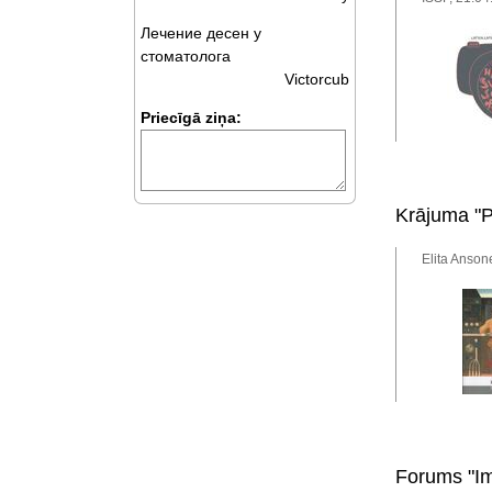
Лечение десен у
стоматолога
Victorcub
Priecīgā ziņa:
Krājuma "P
Elita Anson
Forums "I