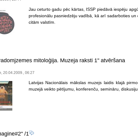
Jau ceturto gadu pēc kārtas, ISSP piedāvā iespēju apgūt
profesionālu pasniedzēju vadībā, kā arī sadarboties un d
citām valstīm.
adomjzemes mitoloģija. Muzeja raksti 1" atvēršana
e, 20.04.2009., 06:27
Latvijas Nacionālais mākslas muzejs laidis klajā pirm
muzejā veikto pētījumu, konferenču, semināru, diskusiju
magine#2"
/1