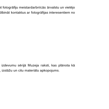
 fotogrāfiju meistardarbnīcās ārvalstu un vietējo
ibināt kontaktus ar fotogrāfijas interesentiem no
o izdevumu sērijā Muzeja raksti, kas plānota kā
, izstāžu un citu materiālu apkopojums.