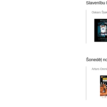
Slavenību 
Oskars Šļak
Šonedēļ no
Arturs Oren