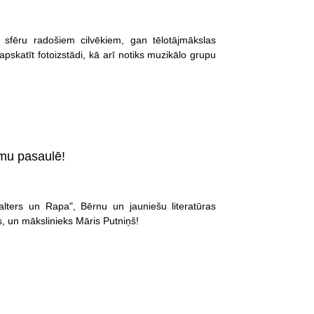
 sfēru radošiem cilvēkiem, gan tēlotājmākslas
 apskatīt fotoizstādi, kā arī notiks muzikālo grupu
lmu pasaulē!
alters un Rapa", Bērnu un jauniešu literatūras
s, un mākslinieks Māris Putniņš!