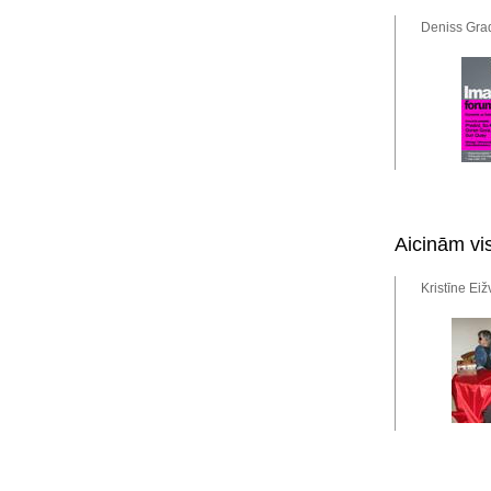
Deniss Grad
Aicinām vi
Kristīne Eiž