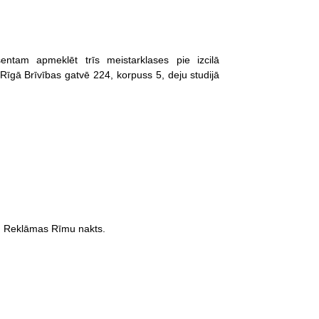
ntam apmeklēt trīs meistarklases pie izcilā
 Rīgā Brīvības gatvē 224, korpuss 5, deju studijā
1. Reklāmas Rīmu nakts.