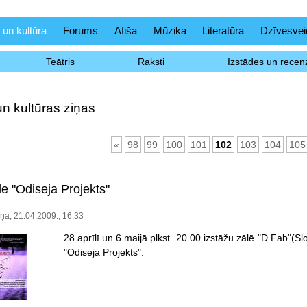
 un kultūra
Forums
Afiša
Mūzika
Literatūra
Dzīvesvei
Teātris
Raksti
Izstādes un recenz
un kultūras ziņas
«
98
99
100
101
102
103
104
105
e "Odiseja Projekts"
iņa, 21.04.2009., 16:33
28.aprīlī un 6.maijā plkst. 20.00 izstāžu zālē "D.Fab"(
"Odiseja Projekts".