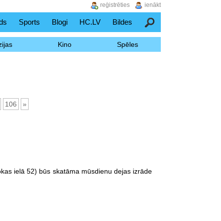
reģistrēties
ienākt
ds
Sports
Blogi
HC.LV
Bildes
Meklēšana
ijas
Kino
Spēles
106
»
Slokas ielā 52) būs skatāma mūsdienu dejas izrāde