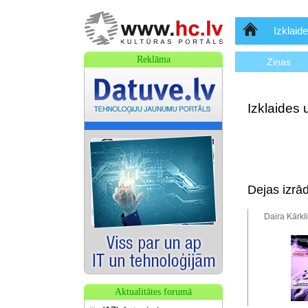
Sākumlapa
Izklaide
Reklāma
Ziņas
Izklaides 
Dejas izrād
Daira Kārkl
Aktualitātes forumā