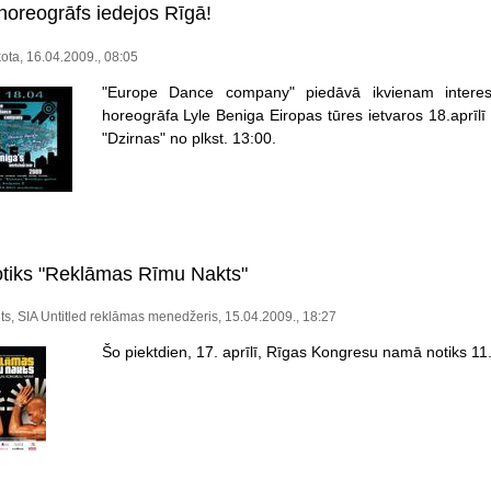
horeogrāfs iedejos Rīgā!
ota, 16.04.2009., 08:05
"Europe Dance company" piedāvā ikvienam interese
horeogrāfa Lyle Beniga Eiropas tūres ietvaros 18.aprīlī
"Dzirnas" no plkst. 13:00.
tiks "Reklāmas Rīmu Nakts"
its, SIA Untitled reklāmas menedžeris, 15.04.2009., 18:27
Šo piektdien, 17. aprīlī, Rīgas Kongresu namā notiks 1