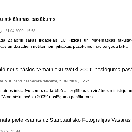
nu atklāšanas pasākums
iņa, 21.04.2009., 15:58
da 23.aprīlī sākas ikgadējais LU Fizikas un Matemātikas fakultāt
kais un dažādiem notikumiem pilnākais pasākums mācību gada laikā.
alē norisināsies "Amatnieku svētki 2009" noslēguma pa
e, VJIC pārvaldes vecakā referente, 21.04.2009., 15:52
unatnes iniciatīvu centrs sadarbībā ar Izglītības un zinātnes ministriju u
īko "Amatnieku svētku 2009" noslēguma pasākumus.
ināta pieteikšanās uz Starptautisko Fotogrāfijas Vasaras
.2009., 15:44