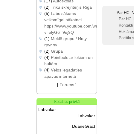
(17)
Autoskolas
(2)
Triku skrejriteņis Rīgā
Par HC.L
(5)
Labs sākums
Par HC.
veiksmīgai nākotnei.
Kontakti
https://www.youtube.com/watch?
Reklāma
v=elyG6T9uj9Q
Portāla s
(1)
Meklē grupu / Ищу
группу
(2)
Grupa
(4)
Peintbols ar lokiem un
bultām
(4)
Vēlos iegādāties
apavus internetā
[
Forums
]
Padalies priekā
Labvakar
Labvakar
DuaneGract