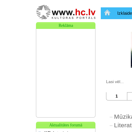
Sākumlapa
Izklaide
Reklāma
Lasi vēl...
1
Mūzik
Litera
Aktualitātes forumā