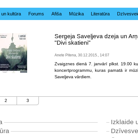
 un kultūra
Forums
Afiša
Mūzika
Literatūra
Dzīvesvei
Sergeja Saveļjeva dzeja un Ar
"Divi skatieni"
Anete Pitena, 30.12.2015., 14:07
Zvaigznes dienā 7. janvārī plkst. 19.00 k
koncertprogrammu, kuras pamatā ir mūzi
Saveļjeva vārdiem.
2
3
a
Izklaide 
tūra
Dzīvesve