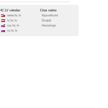
HC.LV valodas
Citas saites
www.hc.lv
Apsveikumi
lv.hc.lv
Dzejoļi
rus.hc.lv
Horoskopi
ru.hc.lv