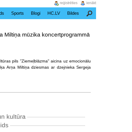
reģistrēties
ienākt
ds
Sports
Blogi
HC.LV
Bildes
Meklēšana
ņa Miltiņa mūzika koncertprogrammā
ultūras pils "Ziemeļblāzma" aicina uz emocionālu
ķa Arņa Miltiņa dziesmas ar dzejnieka Sergeja
un kultūra
ids