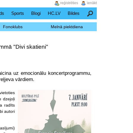
reģistrēties
ienākt
ds
Sports
Blogi
HC.LV
Bildes
Meklēšana
Fonoklubs
Melnā piektdiena
mmā "Divi skatieni"
" aicina uz emocionālu koncertprogrammu,
eļjeva vārdiem.
ietoties
 dzejoļi
a radīts
i autori
asījumi)