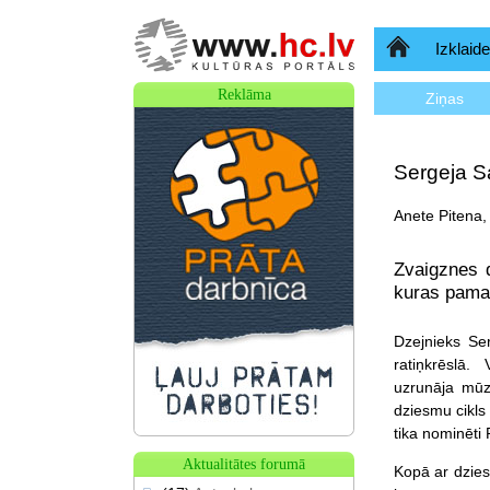
Sākumlapa
Izklaide
Reklāma
Ziņas
Sergeja Sa
Anete Pitena,
Zvaigznes d
kuras pamat
Dzejnieks Ser
ratiņkrēslā. 
uzrunāja mūz
dziesmu cikls
tika nominēti
Aktualitātes forumā
Kopā ar dzies