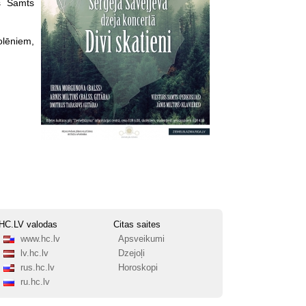
rs Samts
olēniem,
HC.LV valodas
Citas saites
www.hc.lv
Apsveikumi
lv.hc.lv
Dzejoļi
rus.hc.lv
Horoskopi
ru.hc.lv