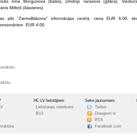
icēs Irina Morgunova (balss), Dmitrijs Tarasovs (ģitāra), Viestu
ānis Miltiņš (klavieres).
ūras pils "Ziemeļblāzma" informācijas centrā, cena EUR 6.00, sk
pensionāriem EUR 4.00.
sarakstu
rakstu
V
HC.LV lietotājiem
Seko jaunumiem
LV
Lietošanas noteikumi
Twitter
BUJ
Draugiem.lv
RSS
truktūra
Facebook.com