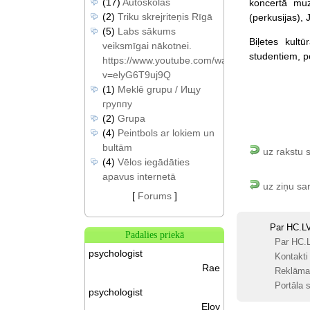
(17)
Autoskolas
koncertā muz
(2)
Triku skrejriteņis Rīgā
(perkusijas), J
(5)
Labs sākums
Biļetes kult
veiksmīgai nākotnei.
studentiem, 
https://www.youtube.com/watch?
v=elyG6T9uj9Q
(1)
Meklē grupu / Ищу
группу
(2)
Grupa
(4)
Peintbols ar lokiem un
bultām
uz rakstu 
(4)
Vēlos iegādāties
apavus internetā
uz ziņu sa
[
Forums
]
Par HC.L
Padalies priekā
Par HC.
psychologist
Kontakti
Rae
Reklāma
Portāla s
psychologist
Eloy