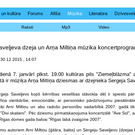
 un kultūra
Forums
Afiša
Mūzika
Literatūra
Dzīvesvei
Raksti
Mp3
Video
veļjeva dzeja un Arņa Miltiņa mūzika koncertprogra
 30.12.2015., 14:07
ienā 7. janvārī plkst. 19.00 kultūras pils "Ziemeļblāzma
ā ir mūziķa Arņa Miltiņa dziesmas ar dzejnieka Sergeja Sav
gejs Saveļjevs kopš bērnības veselības stāvokļa dēļ ir spiests pārv
Viņa vienkāršie, emocionālie, ar personisko pārdzīvojumu piesātinātie
iķi Arni Miltiņu un abu radošo personību sadarbībā 2007. gadā tik
 "Divi skatieni". Pēc dziesmu pirmatskaņojuma koncertzālē "Ave Sol", ab
 Rīgas domes gada balvai "Rīgas labā zvaigzne 2007".
mu autoriem Arni Miltiņu (ģitāra, balss) un Sergeju Saveļjevu (dzejas l