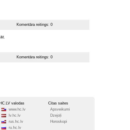
Komentāra reitings:
0
āt.
Komentāra reitings:
0
HC.LV valodas
Citas saites
www.hc.lv
Apsveikumi
lv.hc.lv
Dzejoļi
rus.hc.lv
Horoskopi
ru.hc.lv