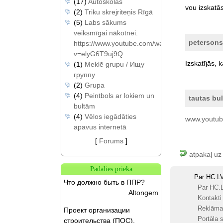
(17)
Autoskolas
vou
izskatā
(2)
Triku skrejriteņis Rīgā
(5)
Labs sākums
veiksmīgai nākotnei.
petersons
https://www.youtube.com/watch?
v=elyG6T9uj9Q
Izskatījās,
k
(1)
Meklē grupu / Ищу
группу
(2)
Grupa
(4)
Peintbols ar lokiem un
tautas bul
bultām
(4)
Vēlos iegādāties
www.youtub
apavus internetā
[
Forums
]
atpakaļ uz
Padalies priekā
Par HC.L
Что должно быть в ППР?
Par HC.
Altongem
Kontakti
Reklāma
Проект организации
Portāla s
строительства (ПОС).