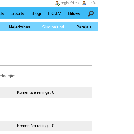
reģistrēties
ienākt
ds
Sports
Blogi
HC.LV
Bildes
Meklēšana
Nejēdzības
Sludinājumi
Pārējais
elogojies!
Komentāra reitings:
0
Komentāra reitings:
0