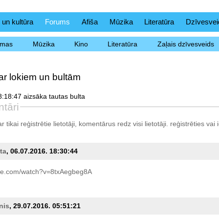
 un kultūra
Forums
Afiša
Mūzika
Literatūra
Dzīvesvei
ēmas
Mūzika
Kino
Literatūra
Zaļais dzīvesveids
ar lokiem un bultām
:18:47 aizsāka tautas bulta
tāri
tikai reģistrētie lietotāji, komentārus redz visi lietotāji.
reģistrēties
vai i
ta
, 06.07.2016. 18:30:44
e.com/watch?v=8txAegbeg8A
nis
, 29.07.2016. 05:51:21