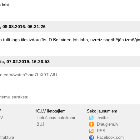
s
labi.
, 09.08.2016. 06:31:26
a
tulīt
logs
tiks
izdauzīts
:D
Bet
video
ļoti
labs,
uzreiz
sagribējās
izmēģin
ta
, 07.02.2019. 16:26:53
e.com/watch?v=c7LXf9T-AfU
 tēmu sarakstu
V
HC.LV lietotājiem
Seko jaunumiem
LV
Lietošanas noteikumi
Twitter
BUJ
Draugiem.lv
RSS
truktūra
Facebook.com