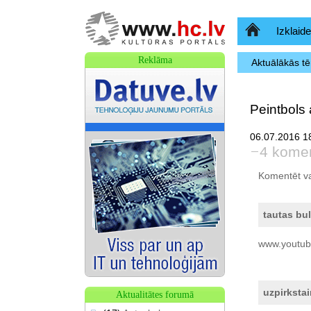
Sākumlapa
Izklaide
Reklāma
Aktuālākās t
Peintbols 
06.07.2016 18
4 komen
Komentēt var 
tautas bul
www.youtub
uzpirkstai
Aktualitātes forumā