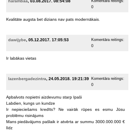
harambaa
, 03.08.2017. 08:54:08
Komentāra reitings:
0
Kvalitāte
augsta
bet
dizians
nav
pats
modernākais.
dawijybe
, 05.12.2017. 17:05:53
Komentāra reitings:
0
Ir
labākas
vietas
lazenbergadezintra
, 24.05.2018. 19:21:39
Komentāra reitings:
0
Apbalvots
nopietni
aizdevumu
starp
īpaši
Labdien,
kungs
un
kundze
Ir
nepieciešams
kredīts?
Ne
vairāk
rūpes
es
esmu
Jūsu
problēmu
risinājums
Mans
piedāvājums
pašlaik
ir
atvērta
ar
summu
3000.000.000
€
līdz