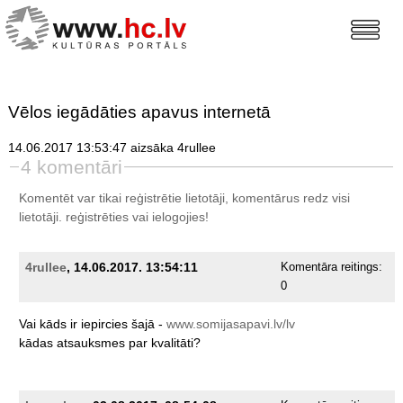
Vēlos iegādāties apavus internetā
14.06.2017 13:53:47 aizsāka 4rullee
4 komentāri
Komentēt var tikai reģistrētie lietotāji, komentārus redz visi
lietotāji.
reģistrēties
vai ielogojies!
4rullee
, 14.06.2017. 13:54:11
Komentāra reitings:
0
Vai
kāds
ir
iepircies
šajā
-
www.somijasapavi.lv/lv
kādas
atsauksmes
par
kvalitāti?