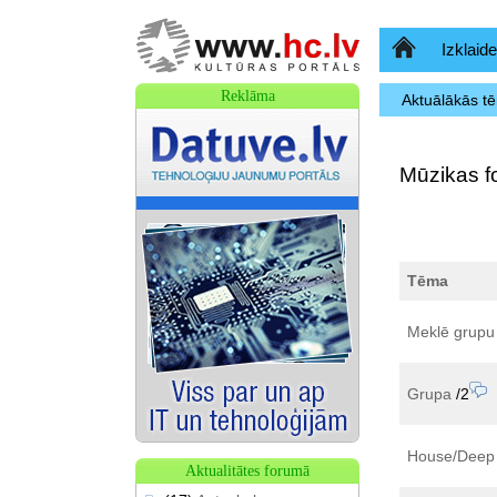
Sākumlapa
Izklaide
Reklāma
Aktuālākās t
Mūzikas f
Tēma
Meklē grupu
Grupa
/2
House/Deep 
Aktualitātes forumā