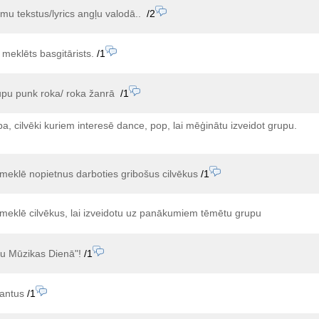
mu tekstus/lyrics angļu valodā..
/2
k meklēts basgitārists.
/1
upu punk roka/ roka žanrā
/1
a, cilvēki kuriem interesē dance, pop, lai mēģinātu izveidot grupu.
meklē nopietnus darboties gribošus cilvēkus
/1
meklē cilvēkus, lai izveidotu uz panākumiem tēmētu grupu
elu Mūzikas Dienā"!
/1
antus
/1