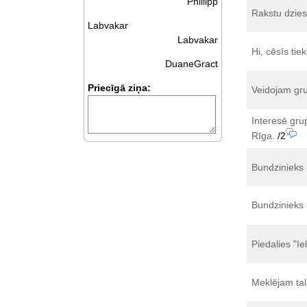
Phillipp
Rakstu dzies
Labvakar
Labvakar
Hi, cēsīs tie
DuaneGract
Priecīgā ziņa:
Veidojam gr
Interesē grup
Rīga.
/2
Bundzinieks 
Bundzinieks 
Piedalies "I
Meklējam tal