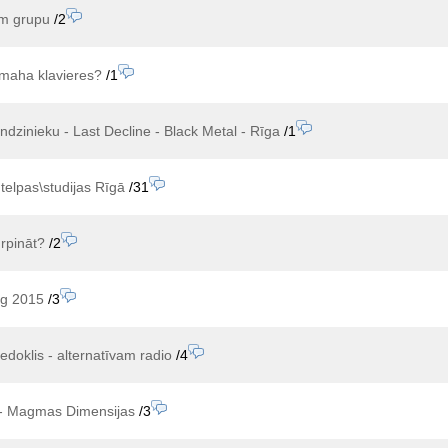
m grupu
/2
maha klavieres?
/1
dzinieku - Last Decline - Black Metal - Rīga
/1
elpas\studijas Rīgā
/31
urpināt?
/2
g 2015
/3
iedoklis - alternatīvam radio
/4
 - Magmas Dimensijas
/3