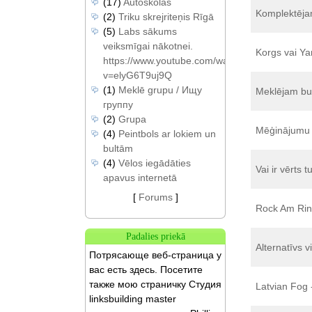
(17)
Autoskolas
Komplektēja
(2)
Triku skrejriteņis Rīgā
(5)
Labs sākums
veiksmīgai nākotnei.
Korgs vai Ya
https://www.youtube.com/watch?
v=elyG6T9uj9Q
(1)
Meklē grupu / Ищу
Meklējam bun
группу
(2)
Grupa
Mēģinājumu t
(4)
Peintbols ar lokiem un
bultām
(4)
Vēlos iegādāties
Vai ir vērts t
apavus internetā
[
Forums
]
Rock Am Rin
Padalies priekā
Alternatīvs v
Потрясающе веб-страница у
вас есть здесь. Посетите
также мою страничку Студия
Latvian Fog
linksbuilding master