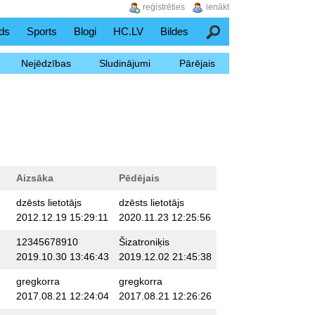
reģistrēties
ienākt
ds
Sports
Blogi
HC.LV
Bildes
Meklēšana
Nejēdzības
Sludinājumi
Pārējais
Aizsāka
Pēdējais
dzēsts lietotājs
dzēsts lietotājs
2012.12.19 15:29:11
2020.11.23 12:25:56
12345678910
Šizatroniķis
2019.10.30 13:46:43
2019.12.02 21:45:38
gregkorra
gregkorra
2017.08.21 12:24:04
2017.08.21 12:26:26