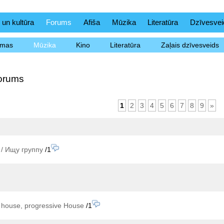
 un kultūra
Forums
Afiša
Mūzika
Literatūra
Dzīvesvei
ēmas
Mūzika
Kino
Literatūra
Zaļais dzīvesveids
orums
1
2
3
4
5
6
7
8
9
»
 / Ищу группу
/1
house, progressive House
/1