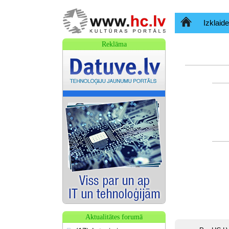
Sākumlapa
Izklaide
Reklāma
Aktualitātes forumā