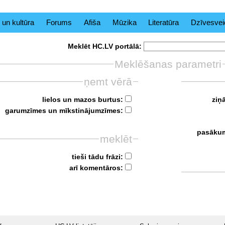
 un kultūra
Forums
Afiša
Mūzika
Literatūra
Dzīvesvei
Meklēt HC.LV portālā:
Meklēšanas parametri
ņemt vērā
lielos un mazos burtus:
ziņā
garumzīmes un mīkstinājumzīmes:
pasākum
meklēt
tieši tādu frāzi:
arī komentāros: