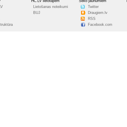
V
HC.LV lietotājiem
Seko jaunumiem
LV
Lietošanas noteikumi
Twitter
BUJ
Draugiem.lv
RSS
truktūra
Facebook.com