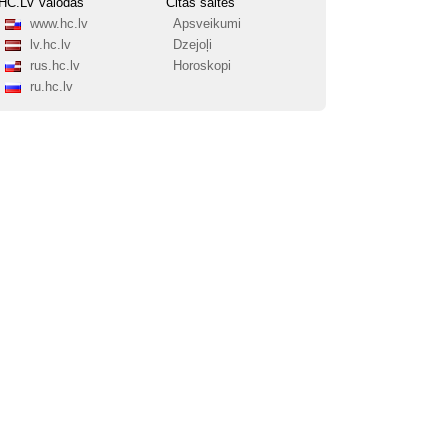
HC.LV valodas
Citas saites
www.hc.lv
Apsveikumi
lv.hc.lv
Dzejoļi
rus.hc.lv
Horoskopi
ru.hc.lv