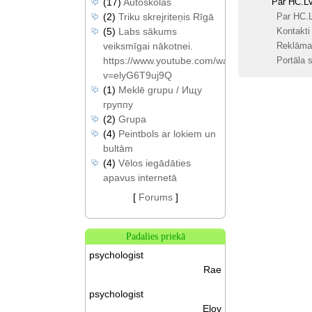
(17)
Autoskolas
Par HC.L
(2)
Triku skrejriteņis Rīgā
Par HC.
(5)
Labs sākums
Kontakti
veiksmīgai nākotnei.
Reklāma
https://www.youtube.com/watch?
Portāla s
v=elyG6T9uj9Q
(1)
Meklē grupu / Ищу
группу
(2)
Grupa
(4)
Peintbols ar lokiem un
bultām
(4)
Vēlos iegādāties
apavus internetā
[
Forums
]
Padalies priekā
psychologist
Rae
psychologist
Eloy