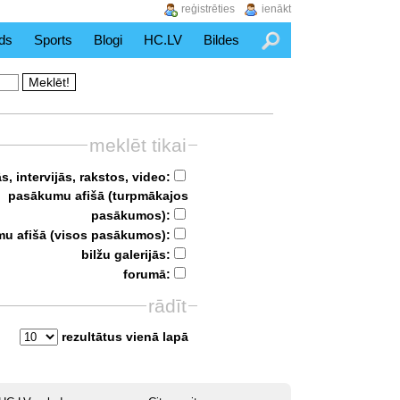
reģistrēties
ienākt
ds
Sports
Blogi
HC.LV
Bildes
Meklēšana
meklēt tikai
s, intervijās, rakstos, video:
pasākumu afišā (turpmākajos
pasākumos):
u afišā (visos pasākumos):
bilžu galerijās:
forumā:
rādīt
rezultātus vienā lapā