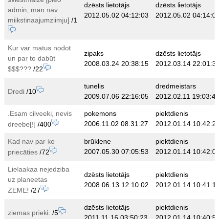
dzēsts lietotājs
dzēsts lietotājs
admin, man nav
2012.05.02 04:12:03
2012.05.02 04:14:0
miikstinaajumziimju]
/1
Kur var matus nodot
zipaks
dzēsts lietotājs
un par to dabūt
2008.03.24 20:38:15
2012.03.14 22:01:3
$$$???
/22
tunelis
dredmeistars
Dredi
/10
2009.07.06 22:16:05
2012.02.11 19:03:4
.Esam cilveeki, nevis
pokemons
piektdienis
2006.11.02 08:31:27
2012.01.14 10:42:2
dreebe[!]
/400
Kad nav par ko
brūklene
piektdienis
2007.05.30 07:05:53
2012.01.14 10:42:0
priecāties
/72
Lielaakaa nejedziba
dzēsts lietotājs
piektdienis
uz planeetas
2008.06.13 12:10:02
2012.01.14 10:41:1
ZEME!
/27
dzēsts lietotājs
piektdienis
ziemas prieki.
/5
2011.11.16 03:50:23
2012.01.14 10:40:5