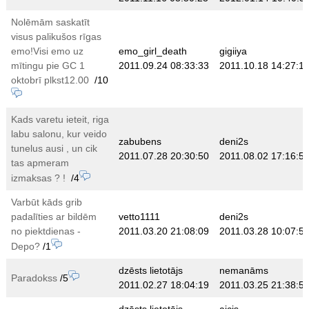
Nolēmām saskatīt
visus palikušos rīgas
emo!Visi emo uz
emo_girl_death
gigiiya
mītingu pie GC 1
2011.09.24 08:33:33
2011.10.18 14:27:1
oktobrī plkst12.00
/10
Kads varetu ieteit, riga
labu salonu, kur veido
zabubens
deni2s
tunelus ausi , un cik
2011.07.28 20:30:50
2011.08.02 17:16:5
tas apmeram
izmaksas ? !
/4
Varbūt kāds grib
padalīties ar bildēm
vetto1111
deni2s
no piektdienas -
2011.03.20 21:08:09
2011.03.28 10:07:5
Depo?
/1
dzēsts lietotājs
nemanāms
Paradokss
/5
2011.02.27 18:04:19
2011.03.25 21:38:5