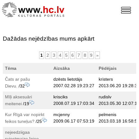
Dažādas nejēdzības mums apkārt
1
2
3
4
5
6
7
8
9
»
Tēma
Aizsāka
Pēdējais
Čats ar pašu
dzēsts lietotājs
kristers
2007.02.28 19:23:27
2013.06.20 19:28:3
Dievu.
/32
Mīļi aksesuāri
krisciks
rudislv
2008.07.19 17:03:34
2013.05.30 12:07:1
meitenei
/19
Kur Rīgā var nopirkt
mcjenny
pelmenis
2009.06.17 07:53:19
2013.03.18 16:58:5
feikos tuneļus?
/25
nejeedziigaa
sviestmaize [pieo