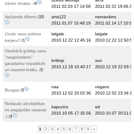
dzēsts lietotājs
aicis
nāves smaka..
/4
2011.02.03 17:14:58
2011.02.22 19:06:3
Apčamda dibenu
/20
arta122
nemanāms
2011.01.07 15:48:19
2011.02.14 17:10:5
Uzsāc savu pokera
latgale
latgale
2010.12.22 12:45:16
2010.12.22 12:50:5
karjeru!!
/1
Vienkārši gribēju savu
"neaprkstāmo"
kriitinjs
sun
garadarbu nopublicēt
2010.12.18 10:40:17
2010.12.19 22:59:3
un saņemt kritiku.
/2
naa
reigans
Bungas
/3
2010.12.02 20:02:36
2010.12.02 23:34:1
Nedaudz akrobātikas
kapucins
ed
no pagajušās vasaras
2010.10.05 17:35:56
2010.10.07 20:51:0
:)
/3
1
2
3
4
5
6
7
8
9
»