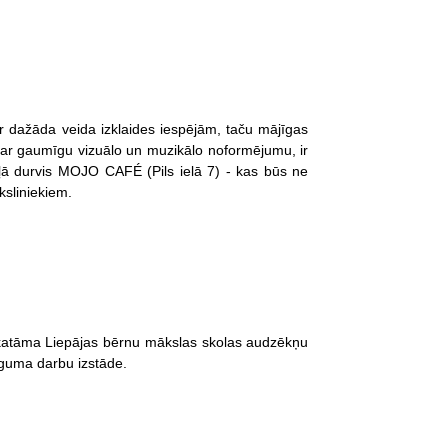
ar dažāda veida izklaides iespējām, taču mājīgas
ar gaumīgu vizuālo un muzikālo noformējumu, ir
aļā durvis MOJO CAFÉ (Pils ielā 7) - kas būs ne
ksliniekiem.
skatāma Liepājas bērnu mākslas skolas audzēkņu
guma darbu izstāde.