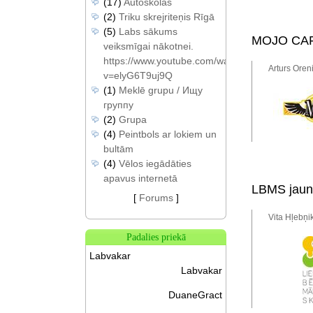
(17)
Autoskolas
(2)
Triku skrejriteņis Rīgā
(5)
Labs sākums
MOJO CAFÉ 
veiksmīgai nākotnei.
https://www.youtube.com/watch?
Arturs Oren
v=elyG6T9uj9Q
(1)
Meklē grupu / Ищу
группу
(2)
Grupa
(4)
Peintbols ar lokiem un
bultām
(4)
Vēlos iegādāties
apavus internetā
LBMS jauno
[
Forums
]
Vita Hļebņi
Padalies priekā
Labvakar
Labvakar
DuaneGract