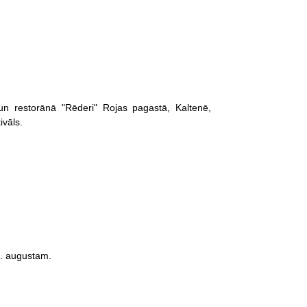
un restorānā "Rēderi" Rojas pagastā, Kaltenē,
ivāls.
15. augustam.