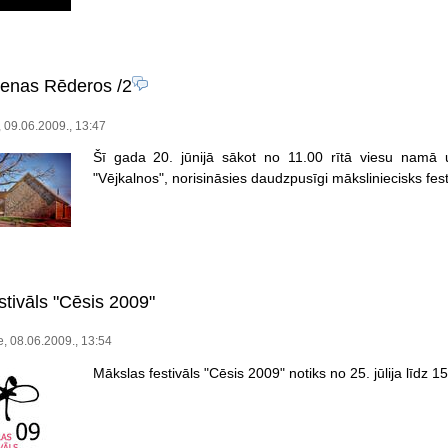
ienas Rēderos
/2
, 09.06.2009., 13:47
Šī gada 20. jūnijā sākot no 11.00 rītā viesu namā 
"Vējkalnos", norisināsies daudzpusīgi māksliniecisks fest
stivāls "Cēsis 2009"
e, 08.06.2009., 13:54
Mākslas festivāls "Cēsis 2009" notiks no 25. jūlija līdz 