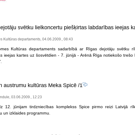
jotāju svētku lielkoncertu piešķirtas labdarības ieejas k
 Kultūras departaments, 04.06.2009., 08:43
mes Kultūras departaments sadarbībā ar Rīgas dejotāju svētku rīk
s ieejas kartes uz šosvētdien - 7. jūnijā - Arēnā Rīga notiekošo treš
.
un austrumu kultūras Meka Spicē
/1
ndule, 03.06.2009., 12:23
dz 12. jūnijam tirdzniecības komplekss Spice pirmo reizi Latvijā rī
 un izklaides programmu.