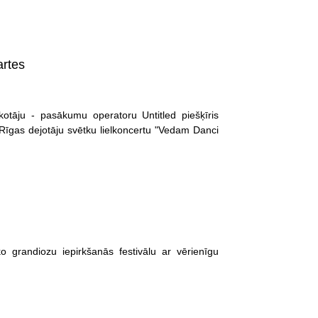
artes
otāju - pasākumu operatoru Untitled piešķīris
o Rīgas dejotāju svētku lielkoncertu "Vedam Danci
ko grandiozu iepirkšanās festivālu ar vērienīgu