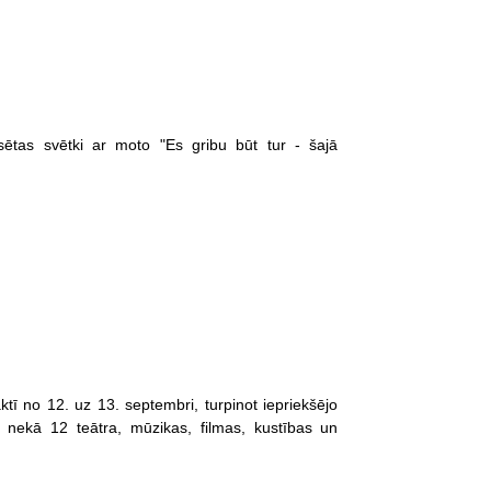
lsētas svētki ar moto "Es gribu būt tur - šajā
tī no 12. uz 13. septembri, turpinot iepriekšējo
 nekā 12 teātra, mūzikas, filmas, kustības un