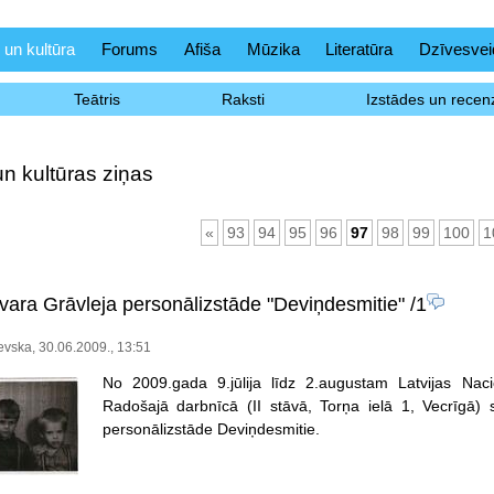
 un kultūra
Forums
Afiša
Mūzika
Literatūra
Dzīvesvei
Teātris
Raksti
Izstādes un recenz
un kultūras ziņas
«
93
94
95
96
97
98
99
100
1
Ivara Grāvleja personālizstāde "Deviņdesmitie"
/1
vska, 30.06.2009., 13:51
No 2009.gada 9.jūlija līdz 2.augustam Latvijas Nac
Radošajā darbnīcā (II stāvā, Torņa ielā 1, Vecrīgā) s
personālizstāde Deviņdesmitie.