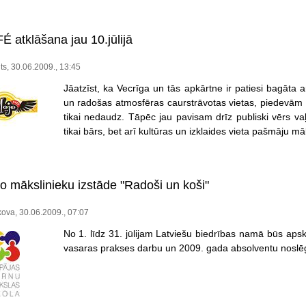
atklāšana jau 10.jūlijā
its, 30.06.2009., 13:45
Jāatzīst, ka Vecrīga un tās apkārtne ir patiesi bagāta 
un radošas atmosfēras caurstrāvotas vietas, piedevām 
tikai nedaudz. Tāpēc jau pavisam drīz publiski vērs v
tikai bārs, bet arī kultūras un izklaides vieta pašmāju mā
 mākslinieku izstāde "Radoši un koši"
kova, 30.06.2009., 07:07
No 1. līdz 31. jūlijam Latviešu biedrības namā būs ap
vasaras prakses darbu un 2009. gada absolventu noslē