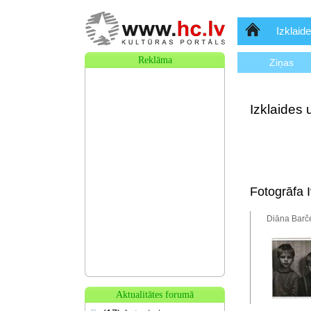
Sākumlapa
Izklaide
Reklāma
Ziņas
Izklaides 
Fotogrāfa 
Diāna Barče
Aktualitātes forumā