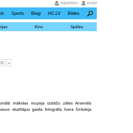
reģistrēties
ienākt
ds
Sports
Blogi
HC.LV
Bildes
Meklēšana
ijas
Kino
Spēles
01
»
ionālā mākslas muzeja izstāžu zāles Arsenāls
avus skatītājus gaida fotogrāfa Ivara Grāvleja