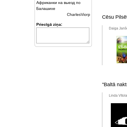
Африканки на выезд по
Балашихе
CharlesViorp
Cēsu Pilsēta
Priecīgā ziņa:
Daiga Janše
"Baltā nak
Linda Vītol