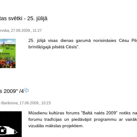
s svētki - 25. jūlijā
vska, 27.06.2009., 11:27
25. jūlijā visas dienas garumā norisināsies Cēsu Pi
brīnišķīgajā pilsētā Cēsīs".
ts 2009"
/4
a-Barānova, 17.06.2009., 10:23
Mūsdienu kultūras forums "Baltā nakts 2009" notiks nak
forumu tradīcijas un piedāvājot programmu ar vairāk
vizuālās mākslas projektiem.