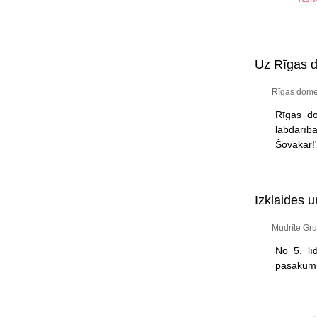
Uz Rīgas de
Rīgas domes
Rīgas do
labdarība
Šovakar!"
Izklaides 
Mudrīte Gru
No 5. lī
pasākumu