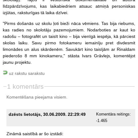
līdzpārdzīvojums, kas laikabiedriem atsauc atmiņā personiskas
izjūtas, raksturīgas tā laika dzīvei.
"Pirms došanās uz skolu ļoti bieži nāca vēmiens. Tas bija riebums,
kas radies no skolotāju pazemojumiem. Nodarboties ar kaut ko
radošu – fotografēt un taisīt kino – bija vienīgā iespēja, kā pārciest
skolas laiku. Savu pirmo fotokameru iemainīju pret divdesmit
limonādes un alus skārdenēm. Savukārt kino taisījām ar Rinaldam
piederošo 8 mm kinokameru," stāsta Ivars Grāvlejs, komentējot
jaunu projektu.
uz rakstu sarakstu
1 komentārs
Komentēšana pieejama visiem.
dzēsts lietotājs, 30.06.2009. 22:29:49
Komentāra reitings:
-1.465
Zināmā
saistībā
ar
šo
izstādi: