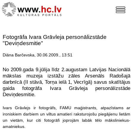
Fotogrāfa Ivara Grāvleja personālizstāde
"Deviņdesmitie"
Diāna Barčevska, 30.06.2009., 13:51
No 2009.gada 9.jūlija līdz 2.augustam Latvijas Nacionālā
mākslas muzeja izstāžu zāles Arsenāls Radošajā
darbnīcā (II stāvā, Torņa ielā 1, Vecrīgā) savus skatītājus
gaida fotogrāfa Ivara Grāvleja personālizstāde
Deviņdesmitie.
Ivars Grāvlejs ir fotogrāfs, FAMU maģistrants, atpazīstams ar
ironiskiem darbiem un viltus amatieri raksturojošu piegājienu lietām
un vietām, kur citi fotogrāfi joprojām labāk tēlo māksliniekus-
amatniekus.