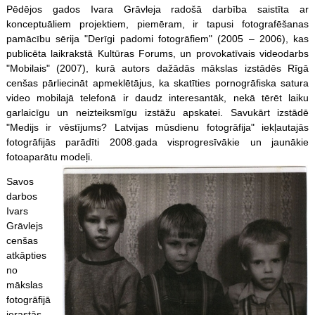
Pēdējos gados Ivara Grāvleja radošā darbība saistīta ar
konceptuāliem projektiem, piemēram, ir tapusi fotografēšanas
pamācību sērija "Derīgi padomi fotogrāfiem" (2005 – 2006), kas
publicēta laikrakstā Kultūras Forums, un provokatīvais videodarbs
"Mobilais" (2007), kurā autors dažādās mākslas izstādēs Rīgā
cenšas pārliecināt apmeklētājus, ka skatīties pornogrāfiska satura
video mobilajā telefonā ir daudz interesantāk, nekā tērēt laiku
garlaicīgu un neizteiksmīgu izstāžu apskatei. Savukārt izstādē
"Medijs ir vēstījums? Latvijas mūsdienu fotogrāfija" iekļautajās
fotogrāfijās parādīti 2008.gada visprogresīvākie un jaunākie
fotoaparātu modeļi.
Savos
darbos
Ivars
Grāvlejs
cenšas
atkāpties
no
mākslas
fotogrāfijā
ierastās