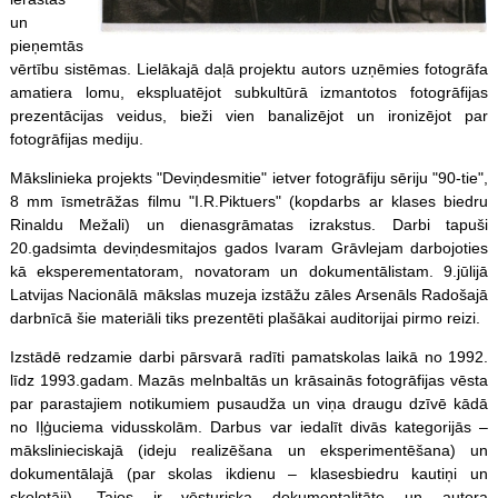
un
pieņemtās
vērtību sistēmas. Lielākajā daļā projektu autors uzņēmies fotogrāfa
amatiera lomu, ekspluatējot subkultūrā izmantotos fotogrāfijas
prezentācijas veidus, bieži vien banalizējot un ironizējot par
fotogrāfijas mediju.
Mākslinieka projekts "Deviņdesmitie" ietver fotogrāfiju sēriju "90-tie",
8 mm īsmetrāžas filmu "I.R.Piktuers" (kopdarbs ar klases biedru
Rinaldu Mežali) un dienasgrāmatas izrakstus. Darbi tapuši
20.gadsimta deviņdesmitajos gados Ivaram Grāvlejam darbojoties
kā eksperementatoram, novatoram un dokumentālistam. 9.jūlijā
Latvijas Nacionālā mākslas muzeja izstāžu zāles Arsenāls Radošajā
darbnīcā šie materiāli tiks prezentēti plašākai auditorijai pirmo reizi.
Izstādē redzamie darbi pārsvarā radīti pamatskolas laikā no 1992.
līdz 1993.gadam. Mazās melnbaltās un krāsainās fotogrāfijas vēsta
par parastajiem notikumiem pusaudža un viņa draugu dzīvē kādā
no Iļģuciema vidusskolām. Darbus var iedalīt divās kategorijās –
mākslinieciskajā (ideju realizēšana un eksperimentēšana) un
dokumentālajā (par skolas ikdienu – klasesbiedru kautiņi un
skolotāji). Tajos ir vēsturiska dokumentalitāte un autora