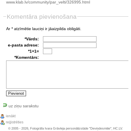
www.klab.lv/community/par_velti/326995.html
Komentāra pievienošana
Ar * atzīmētie lauciņi ir jāaizpilda obligāti.
*Vārds:
e-pasta adrese:
*1+1=
*Komentārs:
uz ziņu sarakstu
ienākt
reģistrēties
© 2005 - 2026, Fotogrāfa Ivara Grāvleja personālizstāde "Deviņdesmitie", HC.LV.