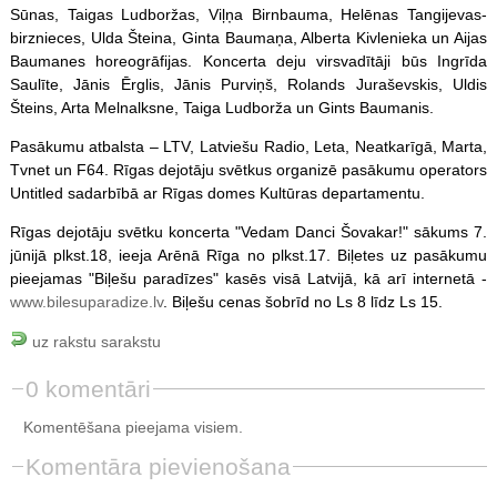
Sūnas, Taigas Ludboržas, Viļņa Birnbauma, Helēnas Tangijevas-
birznieces, Ulda Šteina, Ginta Baumaņa, Alberta Kivlenieka un Aijas
Baumanes horeogrāfijas. Koncerta deju virsvadītāji būs Ingrīda
Saulīte, Jānis Ērglis, Jānis Purviņš, Rolands Juraševskis, Uldis
Šteins, Arta Melnalksne, Taiga Ludborža un Gints Baumanis.
Pasākumu atbalsta – LTV, Latviešu Radio, Leta, Neatkarīgā, Marta,
Tvnet un F64. Rīgas dejotāju svētkus organizē pasākumu operators
Untitled sadarbībā ar Rīgas domes Kultūras departamentu.
Rīgas dejotāju svētku koncerta "Vedam Danci Šovakar!" sākums 7.
jūnijā plkst.18, ieeja Arēnā Rīga no plkst.17. Biļetes uz pasākumu
pieejamas "Biļešu paradīzes" kasēs visā Latvijā, kā arī internetā -
www.bilesuparadize.lv
. Biļešu cenas šobrīd no Ls 8 līdz Ls 15.
uz rakstu sarakstu
0 komentāri
Komentēšana pieejama visiem.
Komentāra pievienošana