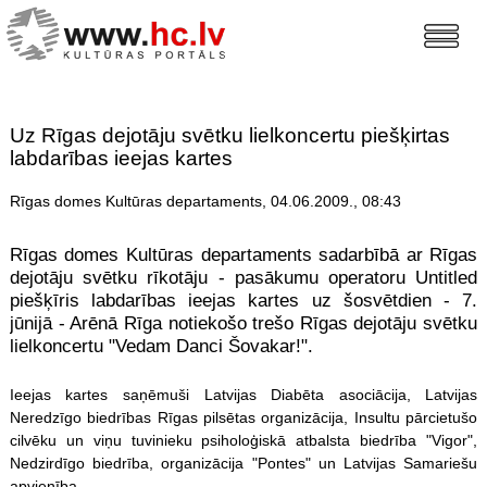
Uz Rīgas dejotāju svētku lielkoncertu piešķirtas
labdarības ieejas kartes
Rīgas domes Kultūras departaments, 04.06.2009., 08:43
Rīgas domes Kultūras departaments sadarbībā ar Rīgas
dejotāju svētku rīkotāju - pasākumu operatoru Untitled
piešķīris labdarības ieejas kartes uz šosvētdien - 7.
jūnijā - Arēnā Rīga notiekošo trešo Rīgas dejotāju svētku
lielkoncertu "Vedam Danci Šovakar!".
Ieejas kartes saņēmuši Latvijas Diabēta asociācija, Latvijas
Neredzīgo biedrības Rīgas pilsētas organizācija, Insultu pārcietušo
cilvēku un viņu tuvinieku psiholoģiskā atbalsta biedrība "Vigor",
Nedzirdīgo biedrība, organizācija "Pontes" un Latvijas Samariešu
apvienība.