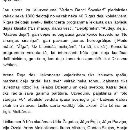
Jau ziņots, ka lieluzvedumā "Vedam Danci Šovakar!" piedalīsies
vairāk nekā 1800 dejotāji no vairāk nekā 40 Rīgas deju kolektīviem.
Rīgas dejotāju svētku lielkoncerta programmā iekļauta gan latviešu
dejas klasika ("Es mācēju danci vest", "Dejotprieks", "Audēju deja",
"Gatves deja"), gan dejas no pagājušā gada koncertuzveduma "No
sirsniņas sirsniņai", gan pavisam jaunas horeogrāfijas ("Meitu
māte", "Žīga", "Uz Litenieša meitiņām", "Tu kā, es kā"). Koncerta
programma veidota tā, lai interesanti būtu gan deju kustības
dalībniekiem, gan tiem, kas deju koncertus apmeklē tikai Dziesmu
svētkos.
Arēnā Rīga deju lielkoncerta vajadzībām tiks izbūvēta īpaša,
marķēta deju grīda, kas sver vairāk nekā tonnu, gaismas tiks
izvietotas līdzīgi kā lielajos Dziesmu un deju svētkos. Katrai dejai
tiks radīta sava gaismu partitūra. Uzvedumu papildinās ar foto
studijas F64 atbalstu veidota īpaša scenogrāfija - Latvijas dabas
skati un ainavas. Lielkoncerta vadītāji būs aktieri Dita Lūriņa un
Egils Melbārdis.
Lielkoncertā būs skatāmas Ulda Žagatas, Jāņa Ērgļa, Jāņa Purviņa,
Viļa Ozola, Artas Melnalksnes, Ilutas Mistres, Guntas Skujas, Harija