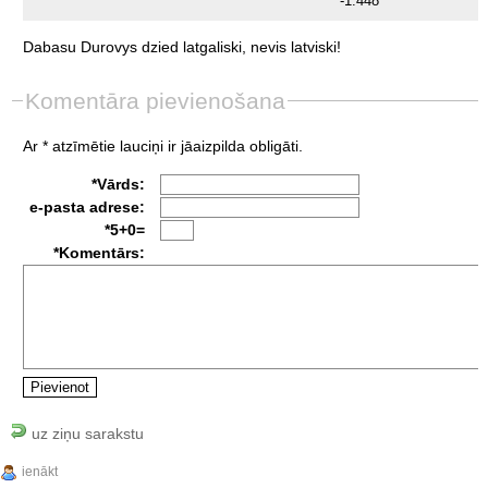
-1.448
Dabasu
Durovys
dzied
latgaliski,
nevis
latviski!
Komentāra pievienošana
Ar * atzīmētie lauciņi ir jāaizpilda obligāti.
*Vārds:
e-pasta adrese:
*5+0=
*Komentārs:
uz ziņu sarakstu
ienākt