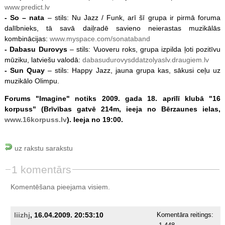
www.predict.lv
- So – nata
– stils: Nu Jazz / Funk, arī šī grupa ir pirmā foruma
dalībnieks, tā savā daiļradē savieno neierastas muzikālās
kombinācijas:
www.myspace.com/sonataband
- Dabasu Durovys
– stils: Vuoveru roks, grupa izpilda ļoti pozitīvu
mūziku, latviešu valodā:
dabasudurovysddatzolyaslv.draugiem.lv
- Sun Quay
– stils: Happy Jazz, jauna grupa kas, sākusi ceļu uz
muzikālo Olimpu.
Forums "Imagine" notiks 2009. gada 18. aprīlī klubā "16
korpuss" (Brīvības gatvē 214m, ieeja no Bērzaunes ielas,
www.16korpuss.lv
). Ieeja no 19:00.
uz rakstu sarakstu
1 komentārs
Komentēšana pieejama visiem.
liizhj
, 16.04.2009. 20:53:10
Komentāra reitings: