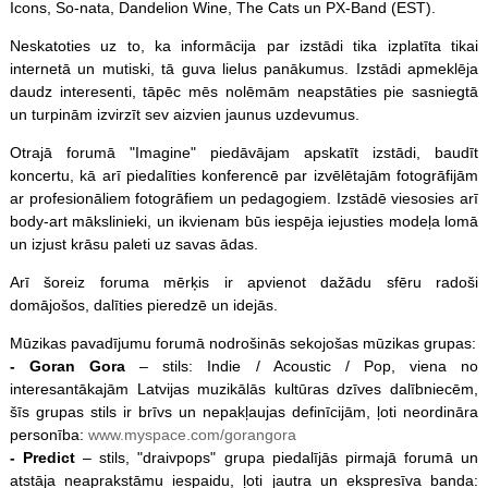
Icons, So-nata, Dandelion Wine, The Cats un PX-Band (EST).
Neskatoties uz to, ka informācija par izstādi tika izplatīta tikai
internetā un mutiski, tā guva lielus panākumus. Izstādi apmeklēja
daudz interesenti, tāpēc mēs nolēmām neapstāties pie sasniegtā
un turpinām izvirzīt sev aizvien jaunus uzdevumus.
Otrajā forumā "Imagine" piedāvājam apskatīt izstādi, baudīt
koncertu, kā arī piedalīties konferencē par izvēlētajām fotogrāfijām
ar profesionāliem fotogrāfiem un pedagogiem. Izstādē viesosies arī
body-art mākslinieki, un ikvienam būs iespēja iejusties modeļa lomā
un izjust krāsu paleti uz savas ādas.
Arī šoreiz foruma mērķis ir apvienot dažādu sfēru radoši
domājošos, dalīties pieredzē un idejās.
Mūzikas pavadījumu forumā nodrošinās sekojošas mūzikas grupas:
- Goran Gora
– stils: Indie / Acoustic / Pop, viena no
interesantākajām Latvijas muzikālās kultūras dzīves dalībniecēm,
šīs grupas stils ir brīvs un nepakļaujas definīcijām, ļoti neordināra
personība:
www.myspace.com/gorangora
- Predict
– stils, "draivpops" grupa piedalījās pirmajā forumā un
atstāja neaprakstāmu iespaidu, ļoti jautra un ekspresīva banda: