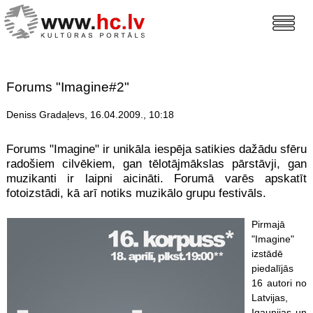
Forums "Imagine#2"
Deniss Gradaļevs, 16.04.2009., 10:18
Forums "Imagine" ir unikāla iespēja satikies dažādu sfēru
radošiem cilvēkiem, gan tēlotājmākslas pārstāvji, gan
muzikanti ir laipni aicināti. Forumā varēs apskatīt
fotoizstādi, kā arī notiks muzikālo grupu festivāls.
Pirmajā
"Imagine"
izstādē
piedalījās
16 autori no
Latvijas,
Igaunijas un