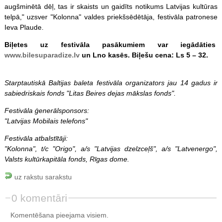
augšminētā dēļ, tas ir skaists un gaidīts notikums Latvijas kultūras
telpā," uzsver "Kolonna" valdes priekšsēdētāja, festivāla patronese
Ieva Plaude.
Biļetes uz festivāla pasākumiem var iegādāties
www.bilesuparadize.lv
un Lno kasēs. Biļešu cena: Ls 5 – 32.
Starptautiskā Baltijas baleta festivāla organizators jau 14 gadus ir
sabiedriskais fonds "Litas Beires dejas mākslas fonds".
Festivāla ģenerālsponsors:
"Latvijas Mobilais telefons"
Festivāla atbalstītāji:
"Kolonna", t/c "Origo", a/s "Latvijas dzelzceļš", a/s "Latvenergo",
Valsts kultūrkapitāla fonds, Rīgas dome.
uz rakstu sarakstu
0 komentāri
Komentēšana pieejama visiem.