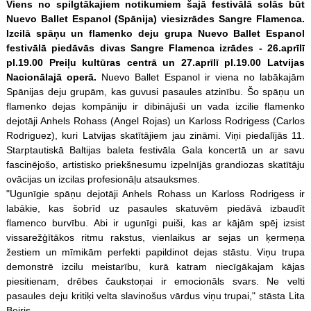
Viens no spilgtākajiem notikumiem šajā festivālā solās būt
Nuevo Ballet Espanol (Spānija) viesizrādes Sangre Flamenca.
Izcilā spāņu un flamenko deju grupa Nuevo Ballet Espanol
festivālā piedāvās divas Sangre Flamenca izrādes - 26.aprīlī
pl.19.00 Preiļu kultūras centrā un 27.aprīlī pl.19.00 Latvijas
Nacionālajā operā.
Nuevo Ballet Espanol ir viena no labākajām
Spānijas deju grupām, kas guvusi pasaules atzinību. Šo spāņu un
flamenko dejas kompāniju ir dibinājuši un vada izcilie flamenko
dejotāji Anhels Rohass (Angel Rojas) un Karloss Rodrigess (Carlos
Rodriguez), kuri Latvijas skatītājiem jau zināmi. Viņi piedalījās 11.
Starptautiskā Baltijas baleta festivāla Gala koncertā un ar savu
fascinējošo, artistisko priekšnesumu izpelnījās grandiozas skatītāju
ovācijas un izcilas profesionāļu atsauksmes.
"Ugunīgie spāņu dejotāji Anhels Rohass un Karloss Rodrigess ir
labākie, kas šobrīd uz pasaules skatuvēm piedāvā izbaudīt
flamenco burvību. Abi ir ugunīgi puiši, kas ar kājām spēj izsist
vissarežģītākos ritmu rakstus, vienlaikus ar sejas un ķermeņa
žestiem un mīmikām perfekti papildinot dejas stāstu. Viņu trupa
demonstrē izcilu meistarību, kurā katram niecīgākajam kājas
piesitienam, drēbes čaukstoņai ir emocionāls svars. Ne velti
pasaules deju kritiķi velta slavinošus vārdus viņu trupai," stāsta Lita
Beiris.