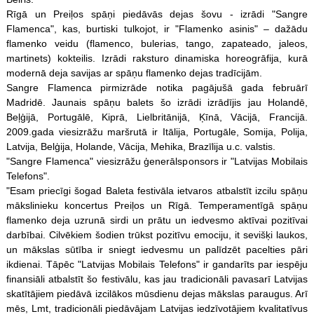
Rīgā un Preiļos spāņi piedāvās dejas šovu - izrādi "Sangre
Flamenca", kas, burtiski tulkojot, ir "Flamenko asinis" – dažādu
flamenko veidu (flamenco, bulerias, tango, zapateado, jaleos,
martinets) kokteilis. Izrādi raksturo dinamiska horeogrāfija, kurā
modernā deja savijas ar spāņu flamenko dejas tradīcijām.
Sangre Flamenca pirmizrāde notika pagājušā gada februārī
Madridē. Jaunais spāņu balets šo izrādi izrādījis jau Holandē,
Beļģijā, Portugālē, Kiprā, Lielbritānijā, Ķīnā, Vācijā, Francijā.
2009.gada viesizrāžu maršrutā ir Itālija, Portugāle, Somija, Polija,
Latvija, Belģija, Holande, Vācija, Mehika, Brazīlija u.c. valstis.
"Sangre Flamenca" viesizrāžu ģenerālsponsors ir "Latvijas Mobilais
Telefons".
"Esam priecīgi šogad Baleta festivāla ietvaros atbalstīt izcilu spāņu
mākslinieku koncertus Preiļos un Rīgā. Temperamentīgā spāņu
flamenko deja uzrunā sirdi un prātu un iedvesmo aktīvai pozitīvai
darbībai. Cilvēkiem šodien trūkst pozitīvu emociju, it sevišķi laukos,
un mākslas sūtība ir sniegt iedvesmu un palīdzēt pacelties pāri
ikdienai. Tāpēc "Latvijas Mobilais Telefons" ir gandarīts par iespēju
finansiāli atbalstīt šo festivālu, kas jau tradicionāli pavasarī Latvijas
skatītājiem piedāvā izcilākos mūsdienu dejas mākslas paraugus. Arī
mēs, Lmt, tradicionāli piedāvājam Latvijas iedzīvotājiem kvalitatīvus