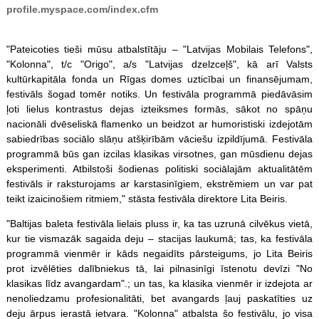
profile.myspace.com/index.cfm
"Pateicoties tieši mūsu atbalstītāju – "Latvijas Mobilais Telefons",
"Kolonna", t/c "Origo", a/s "Latvijas dzelzceļš", kā arī Valsts
kultūrkapitāla fonda un Rīgas domes uzticībai un finansējumam,
festivāls šogad tomēr notiks. Un festivāla programmā piedāvāsim
ļoti lielus kontrastus dejas izteiksmes formās, sākot no spāņu
nacionāli dvēseliskā flamenko un beidzot ar humoristiski izdejotām
sabiedrības sociālo slāņu atšķirībām vāciešu izpildījumā. Festivāla
programmā būs gan izcilas klasikas virsotnes, gan mūsdienu dejas
eksperimenti. Atbilstoši šodienas politiski sociālajām aktualitātēm
festivāls ir raksturojams ar karstasinīgiem, ekstrēmiem un var pat
teikt izaicinošiem ritmiem," stāsta festivāla direktore Lita Beiris.
"Baltijas baleta festivāla lielais pluss ir, ka tas uzrunā cilvēkus vietā,
kur tie vismazāk sagaida deju – stacijas laukumā; tas, ka festivāla
programmā vienmēr ir kāds negaidīts pārsteigums, jo Lita Beiris
prot izvēlēties dalībniekus tā, lai pilnasinīgi īstenotu devīzi "No
klasikas līdz avangardam".; un tas, ka klasika vienmēr ir izdejota ar
nenoliedzamu profesionalitāti, bet avangards ļauj paskatīties uz
deju ārpus ierastā ietvara. "Kolonna" atbalsta šo festivālu, jo visa