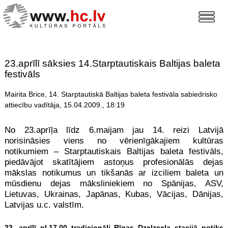
23.aprīlī sāksies 14.Starptautiskais Baltijas baleta
festivāls
Mairita Brice, 14. Starptautiskā Baltijas baleta festivāla sabiedrisko
attiecību vadītāja, 15.04.2009., 18:19
No 23.aprīļa līdz 6.maijam jau 14. reizi Latvijā
norisināsies viens no vērienīgākajiem kultūras
notikumiem – Starptautiskais Baltijas baleta festivāls,
piedāvājot skatītājiem astoņus profesionālās dejas
mākslas notikumus un tikšanās ar izciliem baleta un
mūsdienu dejas māksliniekiem no Spānijas, ASV,
Lietuvas, Ukrainas, Japānas, Kubas, Vācijas, Dānijas,
Latvijas u.c. valstīm.
23. aprīlī pl.17.00 tradicionāli Rīgas Dzelzceļa stacijā notiks