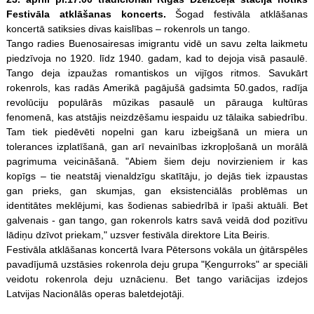
Festivāla atklāšanas koncerts.
Šogad festivāla atklāšanas
koncertā satiksies divas kaislības – rokenrols un tango.
Tango radies Buenosairesas imigrantu vidē un savu zelta laikmetu
piedzīvoja no 1920. līdz 1940. gadam, kad to dejoja visā pasaulē.
Tango deja izpaužas romantiskos un vijīgos ritmos. Savukārt
rokenrols, kas radās Amerikā pagājušā gadsimta 50.gados, radīja
revolūciju populārās mūzikas pasaulē un pārauga kultūras
fenomenā, kas atstājis neizdzēšamu iespaidu uz tālaika sabiedrību.
Tam tiek piedēvēti nopelni gan karu izbeigšanā un miera un
tolerances izplatīšanā, gan arī nevainības izkropļošanā un morālā
pagrimuma veicināšanā. "Abiem šiem deju novirzieniem ir kas
kopīgs – tie neatstāj vienaldzīgu skatītāju, jo dejās tiek izpaustas
gan prieks, gan skumjas, gan eksistenciālās problēmas un
identitātes meklējumi, kas šodienas sabiedrībā ir īpaši aktuāli. Bet
galvenais - gan tango, gan rokenrols katrs savā veidā dod pozitīvu
lādiņu dzīvot priekam," uzsver festivāla direktore Lita Beiris.
Festivāla atklāšanas koncertā Ivara Pētersons vokāla un ģitār
spēles
pavadījumā uzstāsies rokenrola deju grupa "Ķengurroks" ar speciāli
veidotu rokenrola deju uznācienu. Bet tango variācijas izdejos
Latvijas Nacionālās operas baletdejotāji.