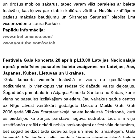
un drošus mobilos sakarus, tāpēc varam vilkt paralēles ar baleta
festivālu, kas kļuvis par stabilu kultūras vērtību. Novēlu skatītājiem
patiesu mākslas baudījumu un Sirsnīgas Sarunas!" piebilst Lmt
viceprezidente Laura Keršule.
Papildu informācija:
www.nbeflamenco.com/
www.youtube.com/watch
Festivāla Gala koncertā 28.aprīlī pl.19.00 Latvijas Nacionālajā
operā piedalīsies pasaules baleta zvaigznes no Latvijas, Asv,
Japānas, Kubas, Lietuvas un Ukrainas.
"Gala koncerts vienmēr festivālā ir viens no gaidītākajiem
notikumiem, jo vienkopus var redzēt tik dažādu valstu dejotājus.
Šogad būs primabalerīna Adjarjsa Almeida Santana no Kubas, kur ir
viens no pasaules izcilākajiem baletiem. Jau vairākus gadus centos
uz Rīgu atvest vairākkārt godalgoto Džozefu Maiklu Gati. Gati
2006.gadā Viii Asv Starptautiskajā baleta konkursā Džeksonā, kurā
es piedalījos kā žūrijas pārstāve, ieguva sudrabu. Līdz šim viņa
uzstāšanās grafiki nekādi nebija saskaņojami ar festivāla datumiem,
bet šogad beidzot tāda izdevība bija un mēs to izmantojām. Gala
koncertā būs japāņu zelta medaļa Varnas starptautiskajā baleta