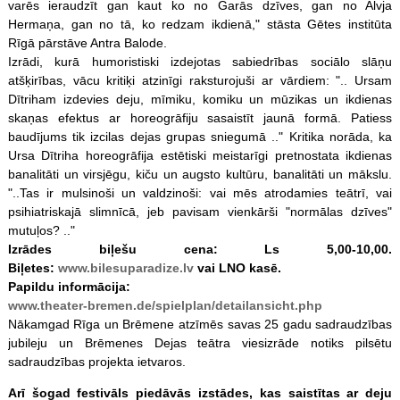
varēs ieraudzīt gan kaut ko no Garās dzīves, gan no Alvja
Hermaņa, gan no tā, ko redzam ikdienā," stāsta Gētes institūta
Rīgā pārstāve Antra Balode.
Izrādi, kurā humoristiski izdejotas sabiedrības sociālo slāņu
atšķirības, vācu kritiķi atzinīgi raksturojuši ar vārdiem: ".. Ursam
Dītriham izdevies deju, mīmiku, komiku un mūzikas un ikdienas
skaņas efektus ar horeogrāfiju sasaistīt jaunā formā. Patiess
baudījums tik izcilas dejas grupas sniegumā .." Kritika norāda, ka
Ursa Dītriha horeogrāfija estētiski meistarīgi pretnostata ikdienas
banalitāti un virsjēgu, kiču un augsto kultūru, banalitāti un mākslu.
"..Tas ir mulsinoši un valdzinoši: vai mēs atrodamies teātrī, vai
psihiatriskajā slimnīcā, jeb pavisam vienkārši "normālas dzīves"
mutuļos? .."
Izrādes biļešu cena: Ls 5,00-10,00.
Biļetes:
www.bilesuparadize.lv
vai LNO kasē.
Papildu informācija:
www.theater-bremen.de/spielplan/detailansicht.php
Nākamgad Rīga un Brēmene atzīmēs savas 25 gadu sadraudzības
jubileju un Brēmenes Dejas teātra viesizrāde notiks pilsētu
sadraudzības projekta ietvaros.
Arī šogad festivāls piedāvās izstādes, kas saistītas ar deju