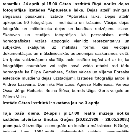
tematiku. 24.aprīlī pl.15.00 Gētes institūtā Rīgā notiks dejas
fotogrāfijas izstādes "Apturētais laiks.
Dejas attēli" svinīgais
slēgšanas pasākums. Izstādē "Apturētais laiks. Dejas attēli"
apkopotas 50 fotogrāfijas – melnbaltu un krāsainu Vācijas dejas
fotogrāfu un mākslinieku dejas un kustības redzējumu izlase.
Skatuves un studijas fotogrāfijas kā personiskas attēlu
horeogrāfiskās vīzijas atspoguļo vienlīdz reprezentatīvu un
subjektīvu skatījumu uz mākslas formu, kas veidojas
dokumentācijas un mākslinieciskās autonomijas saskarsmes vietā.
Un īpašu valdzinājumu skatītāju acīs izstāde iegūst arī ar to, ka
fotogrāfijas caurstrāvo vai tajās savā veida atbalsi rod tādu
horeogrāfu kā Filipa Gēmahera, Sašas Valcas un Viljama Forsaita
estētiskie mūsdienu dejas uzstādījumi. Izstādes fotogrāfiju autori ir
Andrea Essveina, Dominiks Mentcoss, Agnese Nolteniusa, Vanesa
Ossa, Jērgs Reiharts, Betina Štēsa, bernds Uligs, Gerts veigels un
Pēters Velcs.
Izstāde Gētes institūtā ir skatāma jau no 3.aprīļa.
Tajā pašā dienā, 24.aprīlī pl.17.00 Teātra muzejā notiks
izstādes atvēršana Birutas Goģes (20.02.1926. - 28.05.2008.)
piemiņai.
Gleznotāja, scenogrāfe un kostīmu māksliniece B.Goģe,
beidzot Lma 1954.gadā, diplomdarbā veidoja scenogrāfiju