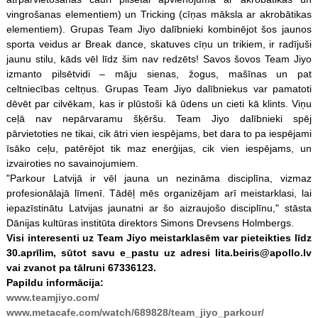
vingrošanas elementiem) un Tricking (cīņas māksla ar akrobātikas
elementiem). Grupas Team Jiyo dalībnieki kombinējot šos jaunos
sporta veidus ar Break dance, skatuves cīņu un trikiem, ir radījuši
jaunu stilu, kāds vēl līdz šim nav redzēts! Savos šovos Team Jiyo
izmanto pilsētvidi – māju sienas, žogus, mašīnas un pat
celtniecības celtņus. Grupas Team Jiyo dalībniekus var pamatoti
dēvēt par cilvēkam, kas ir plūstoši kā ūdens un cieti kā klints. Viņu
ceļā nav nepārvaramu šķēršu. Team Jiyo dalībnieki spēj
pārvietoties ne tikai, cik ātri vien iespējams, bet dara to pa iespējami
īsāko ceļu, patērējot tik maz enerģijas, cik vien iespējams, un
izvairoties no savainojumiem.
"Parkour Latvijā ir vēl jauna un nezināma disciplīna, vizmaz
profesionālajā līmenī. Tādēļ mēs organizējam arī meistarklasi, lai
iepazīstinātu Latvijas jaunatni ar šo aizraujošo disciplīnu," stāsta
Dānijas kultūras institūta direktors Simons Drevsens Holmbergs.
Visi interesenti uz Team Jiyo meistarklasēm var pieteikties līdz
30.aprīlim, sūtot savu e_pastu uz adresi lita.beiris@apollo.lv
vai zvanot pa tālruni 67336123.
Papildu informācija:
www.teamjiyo.com/
www.metacafe.com/watch/689828/team_jiyo_parkour/