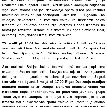
Džakomo Pučīni operai "Toska". Uzreiz pēc akadēmijas beigšanas
viņa sāka strādāt Latvijas Nacionālajā operā (Lno) par kostīmu
mākslinieci, vēlāk arī par scenogrāfi. Laikā līdz 1991.gadam viņa
veidojusi dekorācijas un kostīmus vairāk kā trīsdesmit baleta
izrādēm. Arī daudzas operas bija ietērptas Goģes izdomas un
fantāzijas rezultātā. Izstādē būs skatāmi B.Goģes gleznotie ziedi,
dekorāciju meti, dažādu izrāžu kostīmu skices.
25. aprīlī pl. 16.00
festivāla ietvaros notiks arī izstādes "Krievu
sezonas" atklāšana Mencendorfa namā. Izstādē būs apskatāmi
Ivana Sevostjanova, Artūra Ņikitina, Andreja Kļimova, Gulnaras
Skuteles un Andreja Majevska darbi par deju un baleta tēmu.
Starptautiskais Baltijas baleta festivāls allaž cenšas paplašināt
savas robežas un iepazīstināt Latvijas skatītāju ar aizvien jaunām
deju grupām un jauniem mūsdienu dejas novirzieniem.
Šogad
festivāla noslēgumā 6.maijā pl. 17.00 Rīgas Dzelzceļa stacijas
laukumā sadarbībā ar Dānijas Kultūras institūtu notiks vēl
neredzēts dejas priekšnesums, ko prezentēs jauniešu grupa
Team Jiyo no Dānijas.
Team Jiyo savos neparastajos šovus
izmanto tādus ekspresīvus sporta veidus kā Parkour (ekstrēmā
ātrpārvietošanās cauri pilsētai apvienojumā ar akrobātikas un