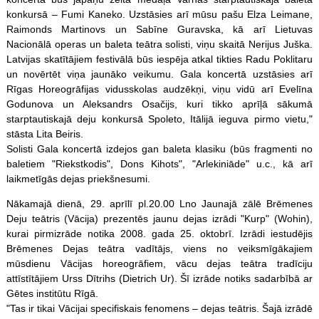
konkursā – Fumi Kaneko. Uzstāsies arī mūsu pašu Elza Leimane,
Raimonds Martinovs un Sabīne Guravska, kā arī Lietuvas
Nacionālā operas un baleta teātra solisti, viņu skaitā Nerijus Juška.
Latvijas skatītājiem festivālā būs iespēja atkal tikties Radu Poklitaru
un novērtēt viņa jaunāko veikumu. Gala koncertā uzstāsies arī
Rīgas Horeogrāfijas vidusskolas audzēkņi, viņu vidū arī Evelīna
Godunova un Aleksandrs Osačijs, kuri tikko aprīļā sākumā
starptautiskajā deju konkursā Spoleto, Itālijā ieguva pirmo vietu,"
stāsta Lita Beiris.
Solisti Gala koncertā izdejos gan baleta klasiku (būs fragmenti no
baletiem "Riekstkodis", Dons Kihots", "Arlekiniāde" u.c., kā arī
laikmetīgās dejas priekšnesumi.
Nākamajā dienā, 29. aprīlī pl.20.00 Lno Jaunajā zālē Brēmenes
Deju teātris (Vācija) prezentēs jaunu dejas izrādi "Kurp" (Wohin),
kurai pirmizrāde notika 2008. gada 25. oktobrī. Izrādi iestudējis
Brēmenes Dejas teātra vadītājs, viens no veiksmīgākajiem
mūsdienu Vācijas horeogrāfiem, vācu dejas teātra tradīciju
attīstītājiem Urss Dītrihs (Dietrich Ur). Šī izrāde notiks sadarbībā ar
Gētes institūtu Rīgā.
"Tas ir tikai Vācijai specifiskais fenomens – dejas teātris. Šajā izrādē