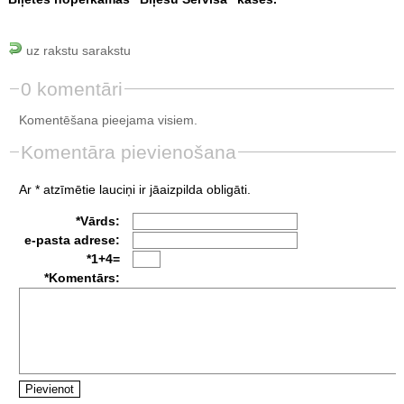
uz rakstu sarakstu
0 komentāri
Komentēšana pieejama visiem.
Komentāra pievienošana
Ar * atzīmētie lauciņi ir jāaizpilda obligāti.
*Vārds:
e-pasta adrese:
*1+4=
*Komentārs: