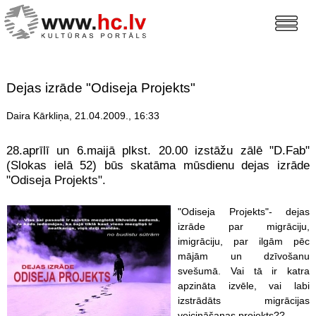
Dejas izrāde "Odiseja Projekts"
Daira Kārkliņa, 21.04.2009., 16:33
28.aprīlī un 6.maijā plkst. 20.00 izstāžu zālē "D.Fab"
(Slokas ielā 52) būs skatāma mūsdienu dejas izrāde
"Odiseja Projekts".
"Odiseja Projekts"- dejas
izrāde par migrāciju,
imigrāciju, par ilgām pēc
mājām un dzīvošanu
svešumā. Vai tā ir katra
apzināta izvēle, vai labi
izstrādāts migrācijas
veicināšanas projekts??