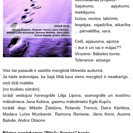
Sajukums, apjukums,
meklējums.
Izziņa, neziņa, labirints.
Iespējas, vajadzība, atkarība
... pārvaldība, vara.
Ceļš, apjausma, apziņa
– kur ir un vai ir mājas??
Virsotne- Bābeles tornis.
Tolerance- aizsegs.
Viss šai pasaulē ir saistīts mezglotā tīklveida audumā.
Ja kāds iedomājas, ka šajā tīklā kaut viens mezgliņš ir neatkarīgs ,
viņš dziļi maldās.
(no budistu sūtrām).
Izrādi veidojusi horeogrāfe Lilija Lipora, scenogrāfe un kostīmu
māksliniece Jana Kokina, gaismu mākslinieks Egils Kupčs.
Izrādē dejo: Miķelis Žideļūns, Rolands Trencis, Daira Kārkliņa,
Madara Luīze Muzikante, Ramona Remese, Jānis Kons, Ausma
Balode, Andris Otisons
Biļetes nopērkamas "Biļešu Servisa" kasēs.