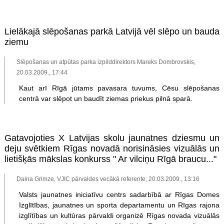
Lielākajā slēpošanas parkā Latvijā vēl slēpo un bauda
ziemu
Slēpošanas un atpūtas parka izpilddirektors Mareks Dombrovskis,
20.03.2009., 17:44
Kaut arī Rīgā jūtams pavasara tuvums, Cēsu slēpošanas
centrā var slēpot un baudīt ziemas priekus pilnā sparā.
Gatavojoties X Latvijas skolu jaunatnes dziesmu un
deju svētkiem Rīgas novadā norisināsies vizuālās un
lietišķās mākslas konkurss " Ar vilciņu Rīgā braucu..."
Daina Grimze, VJIC pārvaldes vecākā referente, 20.03.2009., 13:16
Valsts jaunatnes iniciatīvu centrs sadarbībā ar Rīgas Domes
Izglītības, jaunatnes un sporta departamentu un Rīgas rajona
izglītības un kultūras pārvaldi organizē Rīgas novada vizuālās