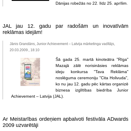
Dānijas robežās no 22. līdz 25. aprīlim.
JAL jau 12. gadu par radošām un inovatīvām
reklāmas idejām!
Jānis Grandāns, Junior Achievement – Latvija mārketinga vadītājs,
20.03.2009., 18:10
Šā gada 25. martā kinoteātra "Rīga"
Mazajā zālē norisināsies reklāmas
ideju konkursa "Tava Reklāma"
noslēguma ceremoniju "Cita Holivuda",
ko nu jau 12. gadu pēc kārtas organizē
biznesa izglītības biedrība Junior
Achievement – Latvija (JAL).
Ar Meistarības ordeņiem apbalvoti festivāla ADwards
2009 uzvarētāji