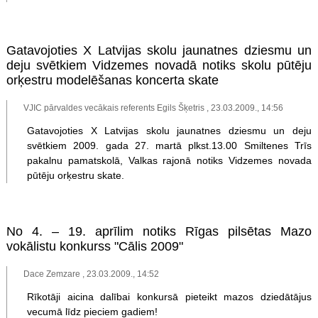
Gatavojoties X Latvijas skolu jaunatnes dziesmu un
deju svētkiem Vidzemes novadā notiks skolu pūtēju
orķestru modelēšanas koncerta skate
VJIC pārvaldes vecākais referents Egils Šķetris , 23.03.2009., 14:56
Gatavojoties X Latvijas skolu jaunatnes dziesmu un deju
svētkiem 2009. gada 27. martā plkst.13.00 Smiltenes Trīs
pakalnu pamatskolā, Valkas rajonā notiks Vidzemes novada
pūtēju orķestru skate.
No 4. – 19. aprīlim notiks Rīgas pilsētas Mazo
vokālistu konkurss "Cālis 2009"
Dace Zemzare , 23.03.2009., 14:52
Rīkotāji aicina dalībai konkursā pieteikt mazos dziedātājus
vecumā līdz pieciem gadiem!