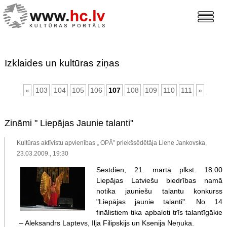
Izklaides un kultūras ziņas
«
103
104
105
106
107
108
109
110
111
»
Zināmi " Liepājas Jaunie talanti"
Kultūras aktīvistu apvienības „ OPĀ” priekšsēdētāja Liene Jankovska,
23.03.2009., 19:30
Sestdien, 21. martā plkst. 18:00
Liepājas Latviešu biedrības namā
notika jauniešu talantu konkurss
"Liepājas jaunie talanti". No 14
finālistiem tika apbaloti trīs talantīgākie
– Aleksandrs Laptevs, Ilja Filipskijs un Ksenija Neņuka.