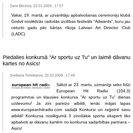
Zane Bērziņa, 20.03.2009., 17:57
Vakar, 19. martā, ar uzvarētāju apbalvošanas ceremoniju klubā
Godvil noslēdzās radošās izcilības festivāls "Adwards", kuru jau
ceturto gadu pēc kārtas rīkoja Latvian Art Director Club
(LADC).
Piedalies konkursā "Ar sportu uz Tu" un laimē dāvanu
kartes no Asics!
Svetlana Timofejeva, 20.03.2009., 17:49
Sākot ar 23. martu, uzmanīgi seko līdzi
European Hit Radio (104,3)
programmai un klausies konkursa "Ar sportu uz Tu" dienas
uzdevumu! Ja zini pareizo atbildi, ienāc mājas lapas
www.europeanhitradio.com sadaļā Konkursi un reģistrē savu
atbildi! Konkursa noslēgumā 3 zinošākie sporta eksperti tiks
apbalvoti ar dāvanu kartēm no konkursa sadarbības partnera –
Asics!