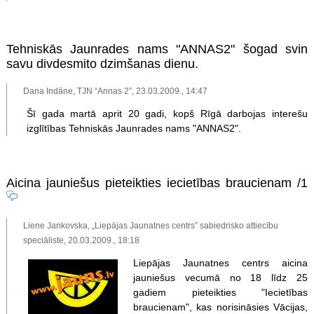
Tehniskās Jaunrades nams "ANNAS2" šogad svin
savu divdesmito dzimšanas dienu.
Dana Indāne, TJN “Annas 2”, 23.03.2009., 14:47
Šī gada martā aprit 20 gadi, kopš Rīgā darbojas interešu
izglītības Tehniskās Jaunrades nams "ANNAS2".
Aicina jauniešus pieteikties iecietības braucienam
/1
Liene Jankovska, „Liepājas Jaunatnes centrs” sabiedrisko attiecību
speciāliste, 20.03.2009., 18:18
Liepājas Jaunatnes centrs aicina
jauniešus vecumā no 18 līdz 25
gadiem pieteikties "Iecietības
braucienam", kas norisināsies Vācijas,