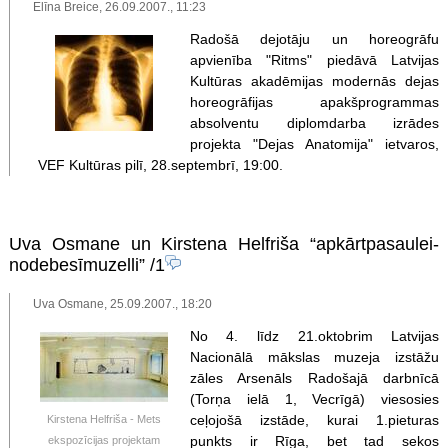
Elīna Breice, 26.09.2007., 11:23
Radošā dejotāju un horeogrāfu
apvienība "Ritms" piedāvā Latvijas
Kultūras akadēmijas modernās dejas
horeogrāfijas apakšprogrammas
absolventu diplomdarba izrādes
projekta "Dejas Anatomija" ietvaros,
VEF Kultūras pilī, 28.septembrī, 19:00.
Uva Osmane un Kirstena Helfriša “apkārtpasaulei-
nodebesīmuzelli”
/1
Uva Osmane, 25.09.2007., 18:20
No 4. līdz 21.oktobrim Latvijas
Nacionālā mākslas muzeja izstāžu
zāles Arsenāls Radošajā darbnīcā
(Torņa ielā 1, Vecrīgā) viesosies
ceļojošā izstāde, kurai 1.pieturas
Kirstena Helfriša - Mets
punkts ir Rīga, bet tad sekos
ekspozīcijas projektam