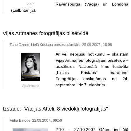
Rāvensburga (Vācija) un Londona
2007
(Lielbritānija).
Vijas Artmanes fotogrāfijas pilsētvidē
Zane Dzene, Lielā Kristapa preses sekretāre, 25.09.2007., 18:08
Ar vēl nebijušu notikumu – skaistām
Vijas Artmanes fotogrāfijām pilsētvidē –
aizsāksies Nacionālā filmu festivāla
„Lielais Kristaps” maratons.
Fotogrāfijas apskatāmas no 24.
septembra līdz 7. oktobrim.
Vija Artmane
Izstāde: "Vācijas Attēli. 8 viedokļi fotogrāfijās"
Antra Balode, 22.09.2007., 09:50
2.10. - 27.10.2007 Gētes institūtā