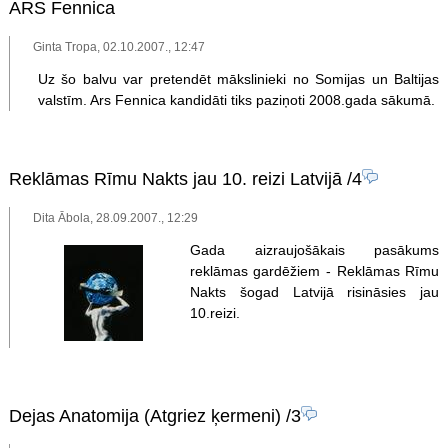
ARS Fennica
Ginta Tropa, 02.10.2007., 12:47
Uz šo balvu var pretendēt mākslinieki no Somijas un Baltijas
valstīm. Ars Fennica kandidāti tiks paziņoti 2008.gada sākumā.
Reklāmas Rīmu Nakts jau 10. reizi Latvijā
/4
Dita Ābola, 28.09.2007., 12:29
Gada aizraujošākais pasākums
reklāmas gardēžiem - Reklāmas Rīmu
Nakts šogad Latvijā risināsies jau
10.reizi.
Dejas Anatomija (Atgriez ķermeni)
/3