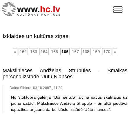
Izklaides un kultūras ziņas
«
162
163
164
165
166
167
168
169
170
»
Mākslinieces Andželas Strupules - Smalkās
personālizstāde “Jūtu Nianses”
Daina Sihtore, 03.10.2007., 11:29
No 9.oktobra galerija “BonhanS.S” aicina savus skatītājus uz
jaunu izstādi. Māksliniece Andžela Strupule – Smalkā piedāvā
iepazīties ar jaunu darbu klāstu izstādē “Jūtu nianses”.