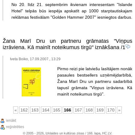
No 20. līdz 21. septembrim ikvienam interesentam "Islande
Hotel" telpās būs iespēja apskatīt ap 1000 starptautiskajam
reklāmas festivālam "Golden Hammer 2007" iesniegtos darbus.
Žana Marī Dru un partneru grāmatas "Viņpus
izrāviena. Kā mainīt noteikumus tirgū" iznākšana
/1
Iveta Boiko, 17.09.2007., 13:29
Pirmo reizi pie latviešu lasītājiem nonāk
pasaules bestsellers uzņēmējdarbībā,
Žana Marī Dru un partneru sadarbībā
tapusī grāmata "Viņpus izrāviena. Kā
mainīt noteikumus tirgū".
«
162
163
164
165
166
167
168
169
170
»
ienākt
reģistrēties
© 2005 - 2026, Izklaides un kultūras ziņas / 166. lapa, HC.LV.