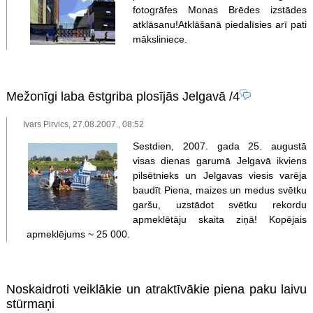
fotogrāfes Monas Brēdes izstādes
atklāsanu!Atklāšanā piedalīsies arī pati
māksliniece.
Mežonīgi laba ēstgriba plosījās Jelgavā
/4
Ivars Pirvics, 27.08.2007., 08:52
Sestdien, 2007. gada 25. augustā
visas dienas garumā Jelgavā ikviens
pilsētnieks un Jelgavas viesis varēja
baudīt Piena, maizes un medus svētku
garšu, uzstādot svētku rekordu
apmeklētāju skaita ziņā! Kopējais
apmeklējums ~ 25 000.
Noskaidroti veiklākie un atraktīvākie piena paku laivu
stūrmaņi