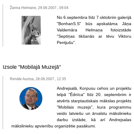
Žanna Helmane, 29.08.2007., 09:04
No 6.septembra līdz 7.oktobrim galerijā
"BonhanS.S" būs apskatāma Jāņa
Valdemāra Helmaņa fotoizstāde
"Septiņas tikšanās ar tēvu Viktoru
Pentjušu".
Izsole "Mobilajā Muzejā"
Renāte Auziņa, 28.08.2007., 12:35
Andrejsalā, Korpusu cehos un projektu
telpā "Ēdnīca" līdz 20. septembrim ir
atvērts starptautiskais mākslas projekts
"Mobilais muzejs", kura programmu
veido latviešu un ārvalstu mākslinieku
darbu izstāde, kā arī Andrejsalas
mākslinieku apvienību organizētie pasākumi.