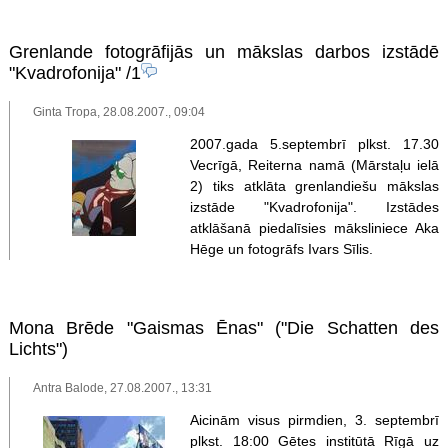
Grenlande fotogrāfijās un mākslas darbos izstādē
"Kvadrofonija"
/1
Ginta Tropa, 28.08.2007., 09:04
2007.gada 5.septembrī plkst. 17.30
Vecrīgā, Reiterna namā (Mārstaļu ielā
2) tiks atklāta grenlandiešu mākslas
izstāde "Kvadrofonija". Izstādes
atklāšanā piedalīsies māksliniece Aka
Hēge un fotogrāfs Ivars Sīlis.
Mona Brēde "Gaismas Ēnas" ("Die Schatten des
Lichts")
Antra Balode, 27.08.2007., 13:31
Aicinām visus pirmdien, 3. septembrī
plkst. 18:00 Gētes institūtā Rīgā uz