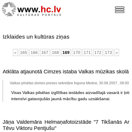
Izklaides un kultūras ziņas
«
165
166
167
168
169
170
171
172
173
»
Atklāta atjaunotā Cimzes istaba Valkas mūzikas skolā
Valkas pilsētas domes preses sekretāre Inguna Medne, 30.08.2007., 08:00
Visas Valkas pilsētas izglītības iestādes aizvadītajā vasarā ir ļoti
intensīvi gatavojušās jaunā mācību gadu uzsākšanai.
Jāņa Valdemāra Helmaņafotoizstāde "7 Tikšanās Ar
Tēvu Viktoru Pentjušu"