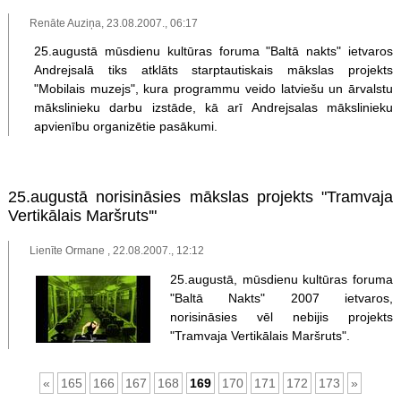
Renāte Auziņa, 23.08.2007., 06:17
25.augustā mūsdienu kultūras foruma "Baltā nakts" ietvaros
Andrejsalā tiks atklāts starptautiskais mākslas projekts
"Mobilais muzejs", kura programmu veido latviešu un ārvalstu
mākslinieku darbu izstāde, kā arī Andrejsalas mākslinieku
apvienību organizētie pasākumi.
25.augustā norisināsies mākslas projekts "Tramvaja
Vertikālais Maršruts'"
Lienīte Ormane , 22.08.2007., 12:12
25.augustā, mūsdienu kultūras foruma
"Baltā Nakts" 2007 ietvaros,
norisināsies vēl nebijis projekts
"Tramvaja Vertikālais Maršruts".
«
165
166
167
168
169
170
171
172
173
»