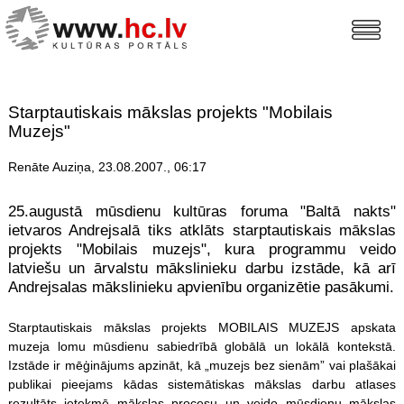
Starptautiskais mākslas projekts "Mobilais
Muzejs"
Renāte Auziņa, 23.08.2007., 06:17
25.augustā mūsdienu kultūras foruma "Baltā nakts"
ietvaros Andrejsalā tiks atklāts starptautiskais mākslas
projekts "Mobilais muzejs", kura programmu veido
latviešu un ārvalstu mākslinieku darbu izstāde, kā arī
Andrejsalas mākslinieku apvienību organizētie pasākumi.
Starptautiskais mākslas projekts MOBILAIS MUZEJS apskata
muzeja lomu mūsdienu sabiedrībā globālā un lokālā kontekstā.
Izstāde ir mēģinājums apzināt, kā „muzejs bez sienām” vai plašākai
publikai pieejams kādas sistemātiskas mākslas darbu atlases
rezultāts ietekmē mākslas procesu un veido mūsdienu mākslas