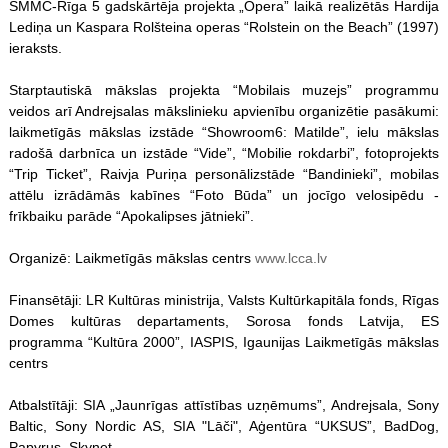
SMMC-Rīga 5 gadskārtēja projekta „Opera” laikā realizētās Hardija
Lediņa un Kaspara Rolšteina operas “Rolstein on the Beach” (1997)
ieraksts.
Starptautiskā mākslas projekta “Mobilais muzejs” programmu
veidos arī Andrejsalas mākslinieku apvienību organizētie pasākumi:
laikmetīgās mākslas izstāde “Showroom6: Matilde”, ielu mākslas
radošā darbnīca un izstāde “Vide”, “Mobilie rokdarbi”, fotoprojekts
“Trip Ticket”, Raivja Puriņa personālizstāde “Bandinieki”, mobilas
attēlu izrādāmās kabīnes “Foto Būda” un jocīgo velosipēdu -
frīkbaiku parāde “Apokalipses jātnieki”.
Organizē: Laikmetīgās mākslas centrs
www.lcca.lv
Finansētāji: LR Kultūras ministrija, Valsts Kultūrkapitāla fonds, Rīgas
Domes kultūras departaments, Sorosa fonds Latvija, ES
programma “Kultūra 2000”, IASPIS, Igaunijas Laikmetīgās mākslas
centrs
Atbalstītāji: SIA „Jaunrīgas attīstības uzņēmums”, Andrejsala, Sony
Baltic, Sony Nordic AS, SIA "Lāči", Aģentūra “UKSUS”, BadDog,
Papyrus, Skynet