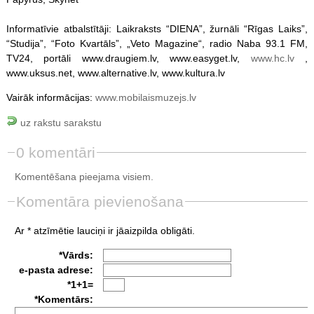
Informatīvie atbalstītāji: Laikraksts “DIENA”, žurnāli “Rīgas Laiks”,
“Studija”, “Foto Kvartāls”, „Veto Magazine“, radio Naba 93.1 FM,
TV24, portāli www.draugiem.lv, www.easyget.lv,
www.hc.lv
,
www.uksus.net, www.alternative.lv, www.kultura.lv
Vairāk informācijas:
www.mobilaismuzejs.lv
uz rakstu sarakstu
0 komentāri
Komentēšana pieejama visiem.
Komentāra pievienošana
Ar * atzīmētie lauciņi ir jāaizpilda obligāti.
*Vārds:
e-pasta adrese:
*1+1=
*Komentārs: