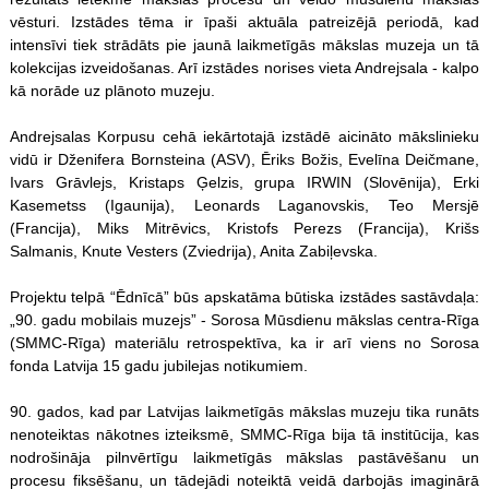
vēsturi. Izstādes tēma ir īpaši aktuāla patreizējā periodā, kad
intensīvi tiek strādāts pie jaunā laikmetīgās mākslas muzeja un tā
kolekcijas izveidošanas. Arī izstādes norises vieta Andrejsala - kalpo
kā norāde uz plānoto muzeju.
Andrejsalas Korpusu cehā iekārtotajā izstādē aicināto mākslinieku
vidū ir Dženifera Bornsteina (ASV), Ēriks Božis, Evelīna Deičmane,
Ivars Grāvlejs, Kristaps Ģelzis, grupa IRWIN (Slovēnija), Erki
Kasemetss (Igaunija), Leonards Laganovskis, Teo Mersjē
(Francija), Miks Mitrēvics, Kristofs Perezs (Francija), Krišs
Salmanis, Knute Vesters (Zviedrija), Anita Zabiļevska.
Projektu telpā “Ēdnīcā” būs apskatāma būtiska izstādes sastāvdaļa:
„90. gadu mobilais muzejs” - Sorosa Mūsdienu mākslas centra-Rīga
(SMMC-Rīga) materiālu retrospektīva, ka ir arī viens no Sorosa
fonda Latvija 15 gadu jubilejas notikumiem.
90. gados, kad par Latvijas laikmetīgās mākslas muzeju tika runāts
nenoteiktas nākotnes izteiksmē, SMMC-Rīga bija tā institūcija, kas
nodrošināja pilnvērtīgu laikmetīgās mākslas pastāvēšanu un
procesu fiksēšanu, un tādejādi noteiktā veidā darbojās imaginārā