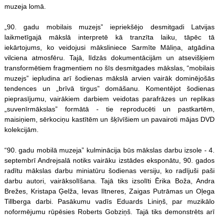
muzeja lomā.
„90. gadu mobilais muzejs” iepriekšējo desmitgadi Latvijas
laikmetīgajā mākslā interpretē kā tranzīta laiku, tāpēc tā
iekārtojums, ko veidojusi māksliniece Sarmīte Māliņa, atgādina
vilciena atmosfēru. Tajā, līdzās dokumentācijām un atsevišķiem
transformētiem fragmentiem no šīs desmitgades mākslas, “mobilais
muzejs” iepludina arī šodienas mākslā arvien vairāk dominējošās
tendences un „brīvā tirgus” domāšanu. Komentējot šodienas
pieprasījumu, vairākiem darbiem veidotas parafrāzes un replikas
„suvenīrmākslas” formātā - tie reproducēti un pastkartēm,
maisiņiem, sērkociņu kastītēm un šķīvīšiem un pavairoti mājas DVD
kolekcijām.
“90. gadu mobilā muzeja” kulminācija būs mākslas darbu izsole - 4.
septembrī Andrejsalā notiks vairāku izstādes eksponātu, 90. gados
radītu mākslas darbu miniatūru šodienas versiju, ko radījuši paši
darbu autori, vairāksolīšana. Tajā tiks izsolīti Ērika Boža, Andra
Brežes, Kristapa Ģelža, Ievas Iltneres, Zaigas Putrāmas un Oļega
Tillberga darbi. Pasākumu vadīs Eduards Liniņš, par muzikālo
noformējumu rūpēsies Roberts Gobziņš. Tajā tiks demonstrēts arī