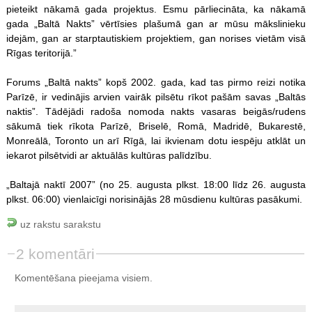
pieteikt nākamā gada projektus. Esmu pārliecināta, ka nākamā
gada „Baltā Nakts” vērtīsies plašumā gan ar mūsu mākslinieku
idejām, gan ar starptautiskiem projektiem, gan norises vietām visā
Rīgas teritorijā.”
Forums „Baltā nakts” kopš 2002. gada, kad tas pirmo reizi notika
Parīzē, ir vedinājis arvien vairāk pilsētu rīkot pašām savas „Baltās
naktis”. Tādējādi radoša nomoda nakts vasaras beigās/rudens
sākumā tiek rīkota Parīzē, Briselē, Romā, Madridē, Bukarestē,
Monreālā, Toronto un arī Rīgā, lai ikvienam dotu iespēju atklāt un
iekarot pilsētvidi ar aktuālās kultūras palīdzību.
„Baltajā naktī 2007” (no 25. augusta plkst. 18:00 līdz 26. augusta
plkst. 06:00) vienlaicīgi norisinājās 28 mūsdienu kultūras pasākumi.
uz rakstu sarakstu
2 komentāri
Komentēšana pieejama visiem.