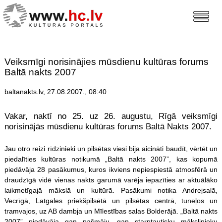
Veiksmīgi norisinājies mūsdienu kultūras forums
Baltā nakts 2007
baltanakts.lv, 27.08.2007., 08:40
Vakar, naktī no 25. uz 26. augustu, Rīgā veiksmīgi
norisinājās mūsdienu kultūras forums Baltā Nakts 2007.
Jau otro reizi rīdzinieki un pilsētas viesi bija aicināti baudīt, vērtēt un
piedalīties kultūras notikumā „Baltā nakts 2007”, kas kopumā
piedāvāja 28 pasākumus, kuros ikviens nepiespiestā atmosfērā un
draudzīgā vidē vienas nakts garumā varēja iepazīties ar aktuālāko
laikmetīgajā mākslā un kultūrā. Pasākumi notika Andrejsalā,
Vecrīgā, Latgales priekšpilsētā un pilsētas centrā, tuneļos un
tramvajos, uz AB dambja un Mīlestības salas Bolderājā. „Baltā nakts
2007” piedāvāja gan pašmāju, gan starptautisku mākslinieku