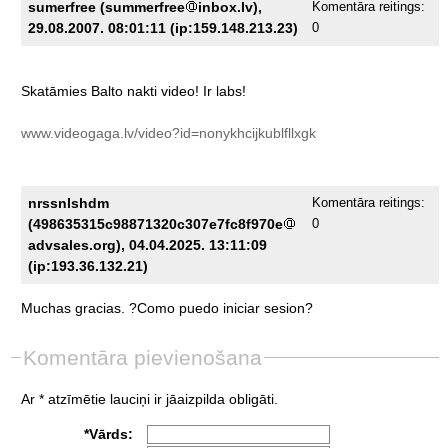
sumerfree (summerfree
inbox.lv),
Komentāra reitings:
29.08.2007. 08:01:11 (ip:159.148.213.23)
0
Skatāmies
Balto
nakti
video!
Ir
labs!
www.videogaga.lv/video?id=nonykhcijkublfllxgk
nrssnlshdm
Komentāra reitings:
(498635315c98871320c307e7fc8f970e
0
advsales.org), 04.04.2025. 13:11:09
(ip:193.36.132.21)
Muchas
gracias.
?Como
puedo
iniciar
sesion?
Komentāra pievienošana
Ar * atzīmētie lauciņi ir jāaizpilda obligāti.
*Vārds: