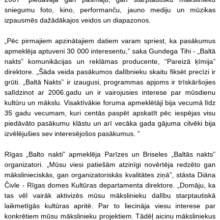
sniegumu foto, kino, performanču, jauno mediju un mūzikas
izpausmēs dažādākajos veidos un diapazonos.
„Pēc pirmajiem apzinātajiem datiem varam spriest, ka pasākumus
apmeklēja aptuveni 30 000 interesentu,” saka Gundega Tihi - „Baltā
nakts” komunikācijas un reklāmas producente, “Pareizā ķīmija”
direktore. „Šāda veida pasākumos dalībnieku skaitu fiksēt precīzi ir
grūti. „Baltā Nakts” ir izaugusi, programmas apjoms ir trīskāršojies
salīdzinot ar 2006.gadu un ir vairojusies interese par mūsdienu
kultūru un mākslu. Visaktīvākie foruma apmeklētāji bija vecumā līdz
35 gadu vecumam, kuri centās paspēt apskatīt pēc iespējas visu
piedāvāto pasākumu klāstu un arī vecāka gada gājuma cilvēki bija
izvēlējušies sev interesējošos pasākumus. ”
Rīgas „Balto nakti” apmeklēja Parīzes un Briseles „Baltās nakts”
organizatori. „Mūsu viesi patiešām atzinīgi novērtēja redzēto gan
mākslinieciskās, gan organizatoriskās kvalitātes ziņā”, stāsta Diāna
Čivle - Rīgas domes Kultūras departamenta direktore. „Domāju, ka
tas vēl vairāk aktivizēs mūsu mākslinieku dalību starptautiskā
laikmetīgās kultūras apritē. Par to liecināja viesu interese par
konkrētiem mūsu mākslinieku projektiem. Tādēļ aicinu māksliniekus