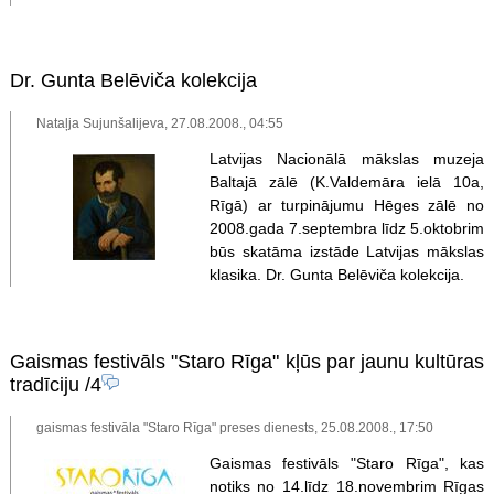
Dr. Gunta Belēviča kolekcija
Nataļja Sujunšalijeva, 27.08.2008., 04:55
Latvijas Nacionālā mākslas muzeja
Baltajā zālē (K.Valdemāra ielā 10a,
Rīgā) ar turpinājumu Hēges zālē no
2008.gada 7.septembra līdz 5.oktobrim
būs skatāma izstāde Latvijas mākslas
klasika. Dr. Gunta Belēviča kolekcija.
Gaismas festivāls "Staro Rīga" kļūs par jaunu kultūras
tradīciju
/4
gaismas festivāla "Staro Rīga" preses dienests, 25.08.2008., 17:50
Gaismas festivāls "Staro Rīga", kas
notiks no 14.līdz 18.novembrim Rīgas