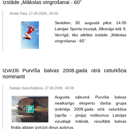
Izstāde „Mākslas vingrošanai - 60”
Arnita Toka, 27.08.2008., 05:00
Sestdien, 30. augustā plkst. 14.00
Latvijas Sporta muzejā, Alksnāja ielā 9,
Vecrīgā, tiks atklāta izstāde „Mākslas
vingrošanai - 60”.
Izvirzīti Purvīša balvas 2008.gada otrā ceturkšņa
nominanti
Nataļja Sujunšalijeva, 27.08.2008., 04:58
Augusta sākumā Purvīša balvas
neatkarīgo ekspertu darba grupa
izvērtēja 2008.gada otrā ceturkšņa
(aprīļa - jūnija) notikumus Latvijas
vizuālajā mākslā, rezultātā balvas
fināla atlasei izvirzot divus autorus.