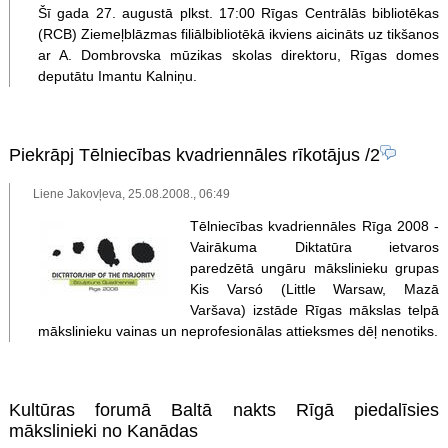
Šī gada 27. augustā plkst. 17:00 Rīgas Centrālās bibliotēkas
(RCB) Ziemeļblāzmas filiālbibliotēkā ikviens aicināts uz tikšanos
ar A. Dombrovska mūzikas skolas direktoru, Rīgas domes
deputātu Imantu Kalniņu.
Piekrāpj Tēlniecības kvadriennāles rīkotājus
/2
Liene Jakovļeva, 25.08.2008., 06:49
Tēlniecības kvadriennāles Rīga 2008 -
Vairākuma Diktatūra ietvaros
paredzētā ungāru mākslinieku grupas
Kis Varsó (Little Warsaw, Mazā
Varšava) izstāde Rīgas mākslas telpā
mākslinieku vainas un neprofesionālas attieksmes dēļ nenotiks.
Kultūras forumā Baltā nakts Rīgā piedalīsies
mākslinieki no Kanādas