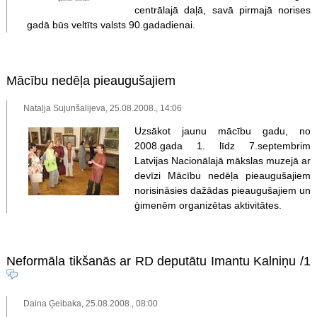
centrālajā daļā, savā pirmajā norises
gadā būs veltīts valsts 90.gadadienai.
Mācību nedēļa pieaugušajiem
Nataļja Sujunšalijeva, 25.08.2008., 14:06
Uzsākot jaunu mācību gadu, no
2008.gada 1. līdz 7.septembrim
Latvijas Nacionālajā mākslas muzejā ar
devīzi Mācību nedēļa pieaugušajiem
norisināsies dažādas pieaugušajiem un
ģimenēm organizētas aktivitātes.
Neformāla tikšanās ar RD deputātu Imantu Kalniņu
/1
Daina Ģeibaka, 25.08.2008., 08:00