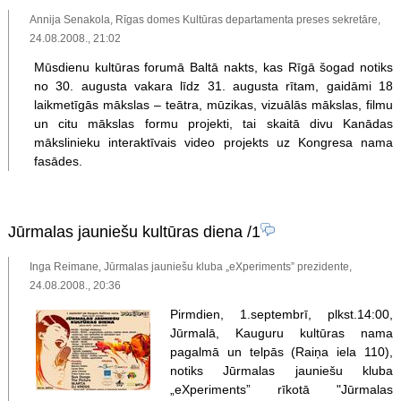
Annija Senakola, Rīgas domes Kultūras departamenta preses sekretāre,
24.08.2008., 21:02
Mūsdienu kultūras forumā Baltā nakts, kas Rīgā šogad notiks
no 30. augusta vakara līdz 31. augusta rītam, gaidāmi 18
laikmetīgās mākslas – teātra, mūzikas, vizuālās mākslas, filmu
un citu mākslas formu projekti, tai skaitā divu Kanādas
mākslinieku interaktīvais video projekts uz Kongresa nama
fasādes.
Jūrmalas jauniešu kultūras diena
/1
Inga Reimane, Jūrmalas jauniešu kluba „eXperiments” prezidente,
24.08.2008., 20:36
Pirmdien, 1.septembrī, plkst.14:00,
Jūrmalā, Kauguru kultūras nama
pagalmā un telpās (Raiņa iela 110),
notiks Jūrmalas jauniešu kluba
„eXperiments” rīkotā "Jūrmalas