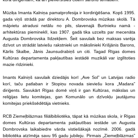
Mūziķa Imanta Kalniņa pamatprofesija ir kordiriģēšana. Kopš 1995.
gada viņš strādā par direktoru A. Dombrovska mūzikas skolā. Tā
mājvietu atradusi netālu no pils, slavenajā Burtnieku namā -
arhitektūras piemineklī, kas 1907. gadā tika uzcelts par mecenāta
Augusta Dombrovska līdzekļiem. Šeit savulaik bez maksas varēja
dzīvot un strādāt latviešu rakstnieki un mākslinieki Krišjānis Barons,
Kārlis Skalbe, Jānis Jaunsudrabiņš un citi. Tagad Rīgas domes
Kultūras departamenta pakļautības iestādē muzikāli var izglītoties
mazie rīdzinieki.
Imants Kalniņš savulaik dziedājis korī „Ave Sol” un Latvijas radio
korī, taču patlaban ir Stopiņu novada sieviešu kora „Madara”
diriģents. Savukārt Rīgas domē viņš ir gan Kultūras, mākslas un
reliģijas lietu komitejas, gan Komunālo un dzīvokļu jautājumu
komitejas priekšsēdētāja vietnieks.
RCB Ziemeļblāzmas filiālbibliotēka, tāpat kā mūzikas skola, ir Rīgas
domes Kultūras departamenta pakļautības iestāde un Augusta
Dombrovska laikabiedre vārda vistiešākajā nozīmē. 2006. gadā
bibliotēka atzīmēja savu 95 gadu jubileju. Pirmais „Ziemeļblāzmas”