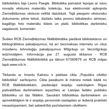
bibliotekārs bija Leons Paegle. Bibliotēka pamatoti lepojas ar savu
novada vēstures materiālu kolekciju, kas elektroniski apkopota
Ziemeļblāzmas vēsturei veltītā datubāzē. Tajā pieejami vēsturisku
dokumentu pilnie teksti, dažādu laika posmu laikabiedru atmiņas,
bagātīgs foto materiālu klāsts un plaši, bibliotēkas darbinieku
sagatavoti, komentāri.
Šodien RCB Ziemeļblāzmas filiālbibliotēka piedāvā bibliotekāros un
bibliogrāfiskos pakalpojumus, kā arī bezmaksas internetu un citus
mūsdienu tehnoloģiju pakalpojumus Mīlgrāvja un Vecmīlgrāvja
iedzīvotājiem. Informācija par 27. augusta tikšanos - RCB
Ziemeļblāzmas filiālbibliotēkā pa tālruni 67340879 un RCB mājas
lapā www.rcb.lv .
Tikšanās ar Imantu Kalniņu ir piektais cikla „Populārs cilvēks
bibliotēkā” sarīkojums. Cikla pasākumi ik mēnesi notiek kādā no
RCB filiālbibliotēkām, piedāvājot iespēju vadošajiem Rīgas
pašvaldības darbiniekiem iepazīties ar Latvijas lielāko publisko
bibliotēku un tās filiālēm. Savukārt bibliotēkas darbiniekiem un
apmeklētājiem tā ir iespēja personiski sastapties ar ikdienā praktiski
nesastopamiem, bet sabiedrībā pazīstamiem cilvēkiem.