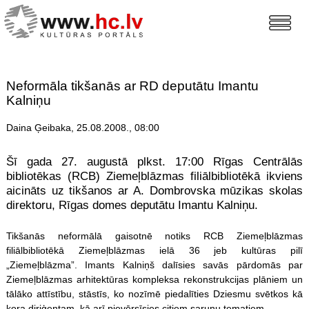
Neformāla tikšanās ar RD deputātu Imantu
Kalniņu
Daina Ģeibaka, 25.08.2008., 08:00
Šī gada 27. augustā plkst. 17:00 Rīgas Centrālās
bibliotēkas (RCB) Ziemeļblāzmas filiālbibliotēkā ikviens
aicināts uz tikšanos ar A. Dombrovska mūzikas skolas
direktoru, Rīgas domes deputātu Imantu Kalniņu.
Tikšanās neformālā gaisotnē notiks RCB Ziemeļblāzmas
filiālbibliotēkā Ziemeļblāzmas ielā 36 jeb kultūras pilī
„Ziemeļblāzma”. Imants Kalniņš dalīsies savās pārdomās par
Ziemeļblāzmas arhitektūras kompleksa rekonstrukcijas plāniem un
tālāko attīstību, stāstīs, ko nozīmē piedalīties Dziesmu svētkos kā
kora diriģentam, kā arī pievērsīsies citiem sarunu tematiem.