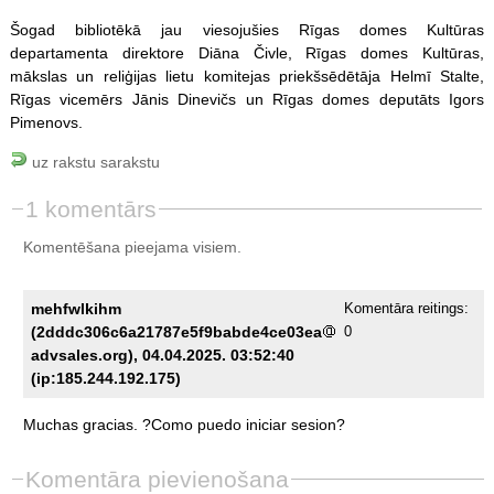
Šogad bibliotēkā jau viesojušies Rīgas domes Kultūras
departamenta direktore Diāna Čivle, Rīgas domes Kultūras,
mākslas un reliģijas lietu komitejas priekšsēdētāja Helmī Stalte,
Rīgas vicemērs Jānis Dinevičs un Rīgas domes deputāts Igors
Pimenovs.
uz rakstu sarakstu
1 komentārs
Komentēšana pieejama visiem.
mehfwlkihm
Komentāra reitings:
(2dddc306c6a21787e5f9babde4ce03ea
0
advsales.org), 04.04.2025. 03:52:40
(ip:185.244.192.175)
Muchas
gracias.
?Como
puedo
iniciar
sesion?
Komentāra pievienošana