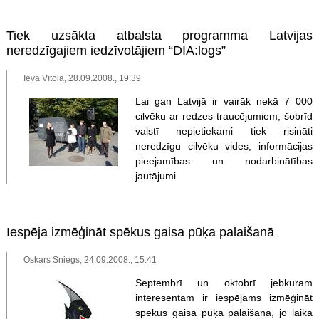
Tiek uzsākta atbalsta programma Latvijas
neredzīgajiem iedzīvotājiem “DIA:logs”
Ieva Vītola, 28.09.2008., 19:39
Lai gan Latvijā ir vairāk nekā 7 000
cilvēku ar redzes traucējumiem, šobrīd
valstī nepietiekami tiek risināti
neredzīgu cilvēku vides, informācijas
pieejamības un nodarbinātības
jautājumi
Iespēja izmēģināt spēkus gaisa pūķa palaišanā
Oskars Sniegs, 24.09.2008., 15:41
Septembrī un oktobrī jebkuram
interesentam ir iespējams izmēģināt
spēkus gaisa pūķa palaišanā, jo laika