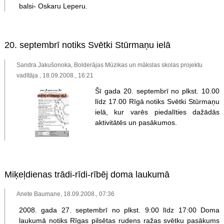
balsi- Oskaru Leperu.
20. septembrī notiks Svētki Stūrmaņu ielā
Sandra Jakušonoka, Bolderājas Mūzikas un mākslas skolas projektu
vadītāja , 18.09.2008., 16:21
Šī gada 20. septembrī no plkst. 10.00
līdz 17.00 Rīgā notiks Svētki Stūrmaņu
ielā, kur varēs piedalīties dažādās
aktivitātēs un pasākumos.
Miķeļdienas trādi-rīdi-rībēj doma laukumā
Anete Baumane, 18.09.2008., 07:36
2008. gada 27. septembrī no plkst. 9:00 līdz 17:00 Doma
laukumā notiks Rīgas pilsētas rudens ražas svētku pasākums