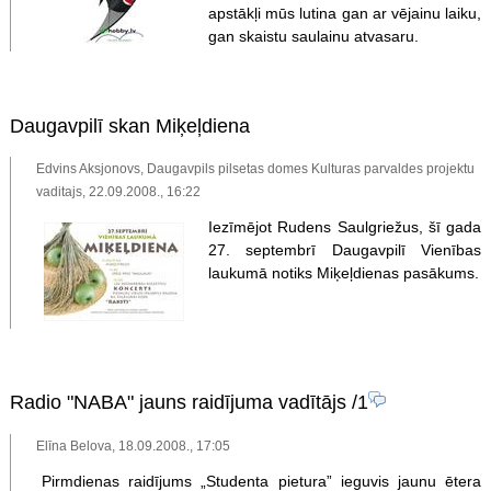
apstākļi mūs lutina gan ar vējainu laiku,
gan skaistu saulainu atvasaru.
Daugavpilī skan Miķeļdiena
Edvins Aksjonovs, Daugavpils pilsetas domes Kulturas parvaldes projektu
vaditajs, 22.09.2008., 16:22
Iezīmējot Rudens Saulgriežus, šī gada
27. septembrī Daugavpilī Vienības
laukumā notiks Miķeļdienas pasākums.
Radio "NABA" jauns raidījuma vadītājs
/1
Elīna Belova, 18.09.2008., 17:05
Pirmdienas raidījums „Studenta pietura” ieguvis jaunu ētera