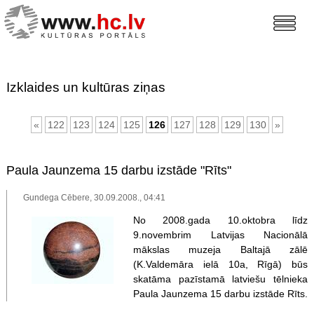
Izklaides un kultūras ziņas
«
122
123
124
125
126
127
128
129
130
»
Paula Jaunzema 15 darbu izstāde "Rīts"
Gundega Cēbere, 30.09.2008., 04:41
No 2008.gada 10.oktobra līdz
9.novembrim Latvijas Nacionālā
mākslas muzeja Baltajā zālē
(K.Valdemāra ielā 10a, Rīgā) būs
skatāma pazīstamā latviešu tēlnieka
Paula Jaunzema 15 darbu izstāde Rīts.