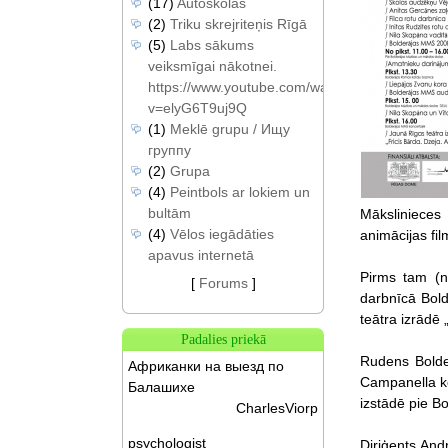
(17)
Autoskolas
(2)
Triku skrejriteņis Rīgā
(5)
Labs sākums
veiksmīgai nākotnei.
https://www.youtube.com/watch?
v=elyG6T9uj9Q
(1)
Meklē grupu / Ищу
группу
(2)
Grupa
(4)
Peintbols ar lokiem un
bultām
Mākslinieces
(4)
Vēlos iegādāties
animācijas fil
apavus internetā
Pirms tam (n
[
Forums
]
darbnīcā Bol
teātra izrādē 
Padalies priekā
Rudens Bolde
Африканки на выезд по
Campanella ko
Балашихе
izstādē pie B
CharlesViorp
psychologist
Diriģents And