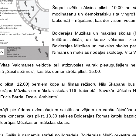
Šogad svētki sāksies plkst. 10.00 ar Va
modināšanu un demokrātisku rīta vingroša
laukumā) – nūjošanu, kas der visiem vecu
Bolderājas Mūzikas un mākslas skolas (
kultūras afišās, un šoreiz vēlamies izc
Bolderājas Mūzikas un mākslas skolas pas
Nīmani un mākslas nodaļas skolotāju Vitu V
 Vitas Valdmanes veidotie tēli atdzīvosies vairāk pieaugušajiem 
mā „Sasit spārnus”, kas tiks demonstrēta plkst. 15.00.
o plkst. 12.00) bērniem kopā ar filmas režisoru Nilu Skapānu būs i
derājas Mūzikas un mākslas skolas 116. kabinetā. Savukārt Jēkaba 
„Fricis Bārda. Dzeja. Ambients”.
rājā pie ūdens dzīvojošajiem saistās ar vējiem un vanšu šķinēšan
ra koncertā, kas plkst. 13.30 sāksies Bolderājas Romas katoļu baznīc
olderājas Mūzikas un mākslas skolas.
ris Gailis ir pārņēmis stafeti no ilggadējā Bolderājās MMS orķestra v