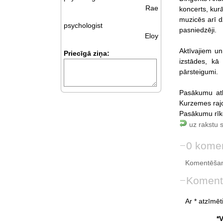
Rae
koncerts, kur
muzicēs arī 
psychologist
pasniedzēji.
Eloy
Aktīvajiem un
Priecīgā ziņa:
izstādes, kā
pārsteigumi.
Pasākumu atb
Kurzemes rajon
Pasākumu rīk
uz rakstu 
0 komen
Komentēšan
Koment
Ar * atzīmēti
*