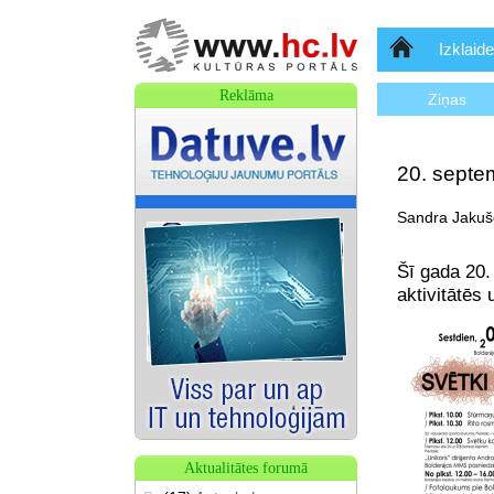
Sākumlapa
Izklaide
Reklāma
Ziņas
20. septem
Sandra Jakušo
Šī gada 20.
aktivitātēs
Aktualitātes forumā