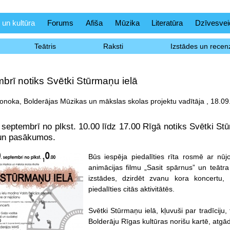
 un kultūra
Forums
Afiša
Mūzika
Literatūra
Dzīvesvei
Teātris
Raksti
Izstādes un recenz
brī notiks Svētki Stūrmaņu ielā
noka, Bolderājas Mūzikas un mākslas skolas projektu vadītāja , 18.09
 septembrī no plkst. 10.00 līdz 17.00 Rīgā notiks Svētki Stū
 un pasākumos.
Būs iespēja piedalīties rīta rosmē ar nū
animācijas filmu „Sasit spārnus” un teātra
izstādes, dzirdēt zvanu kora koncertu,
piedalīties citās aktivitātēs.
Svētki Stūrmaņu ielā, kļuvuši par tradīciju,
Bolderāju Rīgas kultūras norišu kartē, atgād