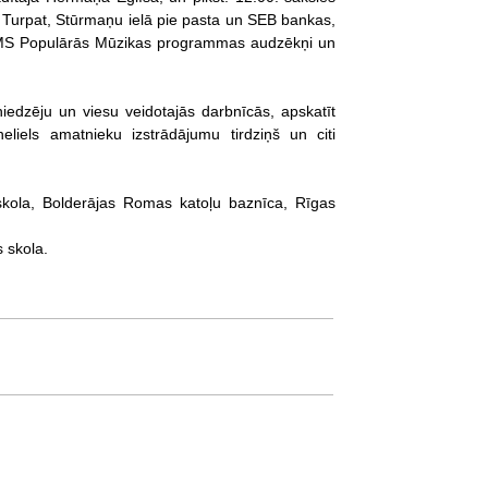
. Turpat, Stūrmaņu ielā pie pasta un SEB bankas,
 MMS Populārās Mūzikas programmas audzēkņi un
iedzēju un viesu veidotajās darbnīcās, apskatīt
eliels amatnieku izstrādājumu tirdziņš un citi
skola, Bolderājas Romas katoļu baznīca, Rīgas
 skola.