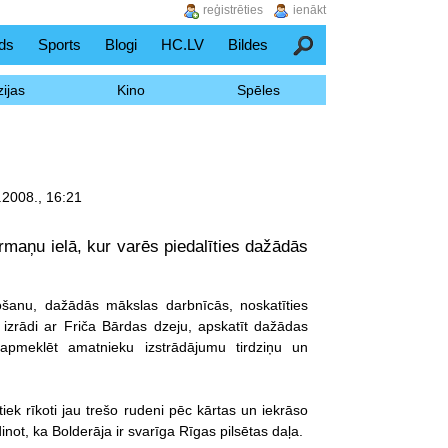
reģistrēties
ienākt
ds
Sports
Blogi
HC.LV
Bildes
Meklēšana
ijas
Kino
Spēles
.2008., 16:21
rmaņu ielā, kur varēs piedalīties dažādās
jošanu, dažādās mākslas darbnīcās, noskatīties
 izrādi ar Friča Bārdas dzeju, apskatīt dažādas
 apmeklēt amatnieku izstrādājumu tirdziņu un
 tiek rīkoti jau trešo rudeni pēc kārtas un iekrāso
inot, ka Bolderāja ir svarīga Rīgas pilsētas daļa.