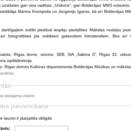
ā uzstāsies gan viņa vadītais „Unikoris”, gan Bolderājas MMS orķestris
dziedātāja Marina Krempolia un Jevgenijs Iganss, kā arī Bolderājas
 darbīgajiem svētki piedāvā iespēju piedalīties Mākslas nodaļas pasn
 arī fotografēties pie svētkiem gatavotiem fotostendiem. Būs arī n
alsta: Rīgas dome, veicina: SEB, SIA „Sabina S”, Rīgas 33. vidus
a izpilddirekcija.
o: Rīgas domes Kultūras departamenta Bolderājas Mūzikas un mākslas
sarakstu
tāri
a pieejama visiem.
āra pievienošana
e lauciņi ir jāaizpilda obligāti.
Vārds: