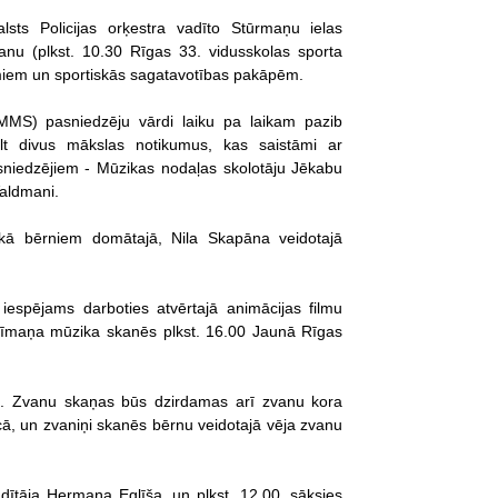
lsts Policijas orķestra vadīto Stūrmaņu ielas
nu (plkst. 10.30 Rīgas 33. vidusskolas sporta
miem un sportiskās sagatavotības pakāpēm.
MMS) pasniedzēju vārdi laiku pa laikam pazib
elt divus mākslas notikumus, kas saistāmi ar
niedzējiem - Mūzikas nodaļas skolotāju Jēkabu
aldmani.
nekā bērniem domātajā, Nila Skapāna veidotajā
espējams darboties atvērtajā animācijas filmu
Nīmaņa mūzika skanēs plkst. 16.00 Jaunā Rīgas
u. Zvanu skaņas būs dzirdamas arī zvanu kora
ā, un zvaniņi skanēs bērnu veidotajā vēja zvanu
adītāja Hermaņa Eglīša, un plkst. 12.00. sāksies