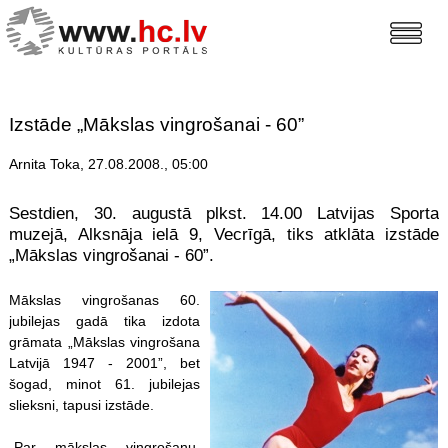
Izstāde „Mākslas vingrošanai - 60”
Arnita Toka, 27.08.2008., 05:00
Sestdien, 30. augustā plkst. 14.00 Latvijas Sporta
muzejā, Alksnāja ielā 9, Vecrīgā, tiks atklāta izstāde
„Mākslas vingrošanai - 60”.
Mākslas vingrošanas 60.
jubilejas gadā tika izdota
grāmata „Mākslas vingrošana
Latvijā 1947 - 2001”, bet
šogad, minot 61. jubilejas
slieksni, tapusi izstāde.
„Par mākslas vingrošanu,