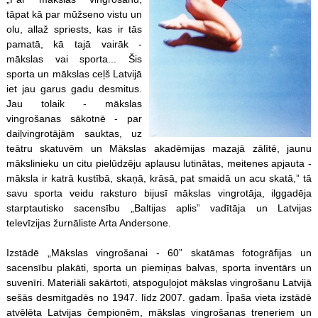
tāpat kā par mūžseno vistu un
olu, allaž spriests, kas ir tās
pamatā, kā tajā vairāk -
mākslas vai sporta... Šis
sporta un mākslas ceļš Latvijā
iet jau garus gadu desmitus.
Jau tolaik - mākslas
vingrošanas sākotnē - par
daiļvingrotājām sauktas, uz
teātru skatuvēm un Mākslas akadēmijas mazajā zālītē, jaunu
mākslinieku un citu pielūdzēju aplausu lutinātas, meitenes apjauta -
māksla ir katrā kustībā, skaņā, krāsā, pat smaidā un acu skatā,” tā
savu sporta veidu raksturo bijusī mākslas vingrotāja, ilggadēja
starptautisko sacensību „Baltijas aplis” vadītāja un Latvijas
televīzijas žurnāliste Arta Andersone.
Izstādē „Mākslas vingrošanai - 60” skatāmas fotogrāfijas un
sacensību plakāti, sporta un piemiņas balvas, sporta inventārs un
suvenīri. Materiāli sakārtoti, atspoguļojot mākslas vingrošanu Latvijā
sešās desmitgadēs no 1947. līdz 2007. gadam. Īpaša vieta izstādē
atvēlēta Latvijas čempionēm, mākslas vingrošanas treneriem un