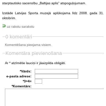
starptautisko sacensību „Baltijas aplis” atspoguļojumam.
Izstāde Latvijas Sporta muzejā aplūkojama līdz 2008. gada 31.
oktobrim.
uz rakstu sarakstu
0 komentāri
Komentēšana pieejama visiem.
Komentāra pievienošana
Ar * atzīmētie lauciņi ir jāaizpilda obligāti.
*Vārds:
e-pasta adrese:
*3+4=
*Komentārs: