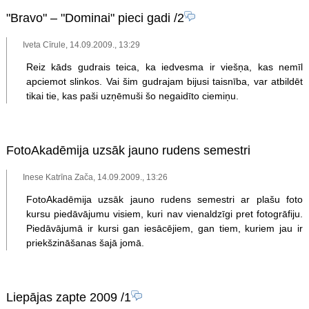
"Bravo" – "Dominai" pieci gadi
/2
Iveta Cīrule, 14.09.2009., 13:29
Reiz kāds gudrais teica, ka iedvesma ir viešņa, kas nemīl
apciemot slinkos. Vai šim gudrajam bijusi taisnība, var atbildēt
tikai tie, kas paši uzņēmuši šo negaidīto ciemiņu.
FotoAkadēmija uzsāk jauno rudens semestri
Inese Katrīna Zača, 14.09.2009., 13:26
FotoAkadēmija uzsāk jauno rudens semestri ar plašu foto
kursu piedāvājumu visiem, kuri nav vienaldzīgi pret fotogrāfiju.
Piedāvājumā ir kursi gan iesācējiem, gan tiem, kuriem jau ir
priekšzināšanas šajā jomā.
Liepājas zapte 2009
/1