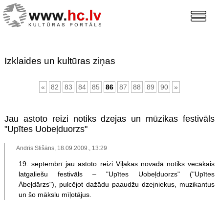
Izklaides un kultūras ziņas
«
82
83
84
85
86
87
88
89
90
»
Jau astoto reizi notiks dzejas un mūzikas festivāls
"Upītes Uobeļduorzs"
Andris Slišāns, 18.09.2009., 13:29
19. septembrī jau astoto reizi Viļakas novadā notiks vecākais
latgaliešu festivāls – "Upītes Uobeļduorzs" ("Upītes
Ābeļdārzs"), pulcējot dažādu paaudžu dzejniekus, muzikantus
un šo mākslu mīļotājus.