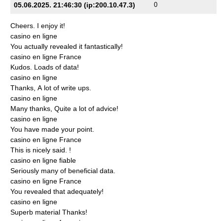
05.06.2025. 21:46:30 (ip:200.10.47.3)
0
Cheers.
I
enjoy
it!
casino
en
ligne
You
actually
revealed
it
fantastically!
casino
en
ligne
France
Kudos.
Loads
of
data!
casino
en
ligne
Thanks,
A
lot
of
write
ups.
casino
en
ligne
Many
thanks,
Quite
a
lot
of
advice!
casino
en
ligne
You
have
made
your
point.
casino
en
ligne
France
This
is
nicely
said.
!
casino
en
ligne
fiable
Seriously
many
of
beneficial
data.
casino
en
ligne
France
You
revealed
that
adequately!
casino
en
ligne
Superb
material
Thanks!