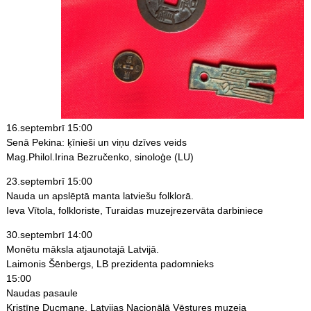
16.septembrī 15:00
Senā Pekina: ķīnieši un viņu dzīves veids
Mag.Philol.Irina Bezručenko, sinoloģe (LU)
23.septembrī 15:00
Nauda un apslēptā manta latviešu folklorā.
Ieva Vītola, folkloriste, Turaidas muzejrezervāta darbiniece
30.septembrī 14:00
Monētu māksla atjaunotajā Latvijā.
Laimonis Šēnbergs, LB prezidenta padomnieks
15:00
Naudas pasaule
Kristīne Ducmane, Latvijas Nacionālā Vēstures muzeja