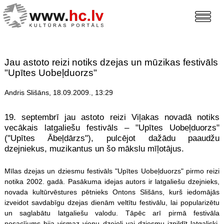
Jau astoto reizi notiks dzejas un mūzikas festivāls
"Upītes Uobeļduorzs"
Andris Slišāns, 18.09.2009., 13:29
19. septembrī jau astoto reizi Viļakas novadā notiks
vecākais latgaliešu festivāls – "Upītes Uobeļduorzs"
("Upītes Ābeļdārzs"), pulcējot dažādu paaudžu
dzejniekus, muzikantus un šo mākslu mīļotājus.
Mīlas dzejas un dziesmu festivāls "Upītes Uobeļduorzs" pirmo reizi
notika 2002. gadā. Pasākuma idejas autors ir latgaliešu dzejnieks,
novada kultūrvēstures pētnieks Ontons Slišāns, kurš iedomājās
izveidot savdabīgu dzejas dienām veltītu festivālu, lai popularizētu
un saglabātu latgaliešu valodu. Tāpēc arī pirmā festivāla
nosacījums bija vismaz vienu dzejoli vai dziesmu izpildīt latgaliski.