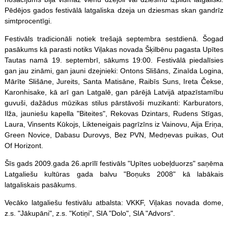
Pēdējos gados festivālā latgaliska dzeja un dziesmas skan gandrīz
simtprocentīgi.
Festivāls tradicionāli notiek trešajā septembra sestdienā. Šogad
pasākums kā parasti notiks Viļakas novada Šķilbēnu pagasta Upītes
Tautas namā 19. septembrī, sākums 19:00. Festivālā piedalīsies
gan jau zināmi, gan jauni dzejnieki: Ontons Slišāns, Zinaīda Logina,
Mārīte Slišāne, Jureits, Santa Matisāne, Raibīs Suns, Ireta Čekse,
Karonhisake, kā arī gan Latgalē, gan pārējā Latvijā atpazīstamību
guvuši, dažādus mūzikas stilus pārstāvoši muzikanti: Karburators,
Ilža, jauniešu kapella "Biteites", Rekovas Dzintars, Rudens Stīgas,
Laura, Vinsents Kūkojs, Likteneigais pagrīzīns iz Vainovu, Aija Eriņa,
Green Novice, Dabasu Durovys, Bez PVN, Medņevas puikas, Out
Of Horizont.
Šīs gads 2009.gada 26.aprīlī festivāls "Upītes uobeļduorzs" saņēma
Latgaliešu kultūras gada balvu "Boņuks 2008" kā labākais
latgaliskais pasākums.
Vecāko latgaliešu festivālu atbalsta: VKKF, Viļakas novada dome,
z.s. "Jākupāni", z.s. "Kotiņi", SIA "Dolo", SIA "Advors".