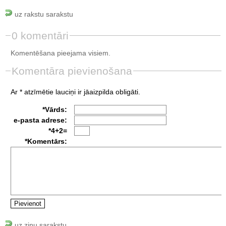
uz rakstu sarakstu
0 komentāri
Komentēšana pieejama visiem.
Komentāra pievienošana
Ar * atzīmētie lauciņi ir jāaizpilda obligāti.
*Vārds:
e-pasta adrese:
*4+2=
*Komentārs:
uz ziņu sarakstu