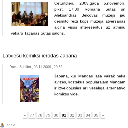
Ceturtdien, 2009.gada 5.novembrī,
plkst. 17:30 Romana Sutas un
Aleksandras Beļcovas muzejs jau
desmito reizi kopš muzeja atvēršanas
aicina visus interesentus uz atmiņu
vakaru Tatjanas Sutas salons.
Latviešu komiksi ierodas Japānā
David Schilter , 03.11.2009., 20:58
Japānā, kur Mangas lasa vairāk nekā
avīzes, līdztekus populārajām Mangām
ir izveidojusies arī veselīga alternatīvo
komiksu vide.
«
77
78
79
80
81
82
83
84
85
»
ienākt