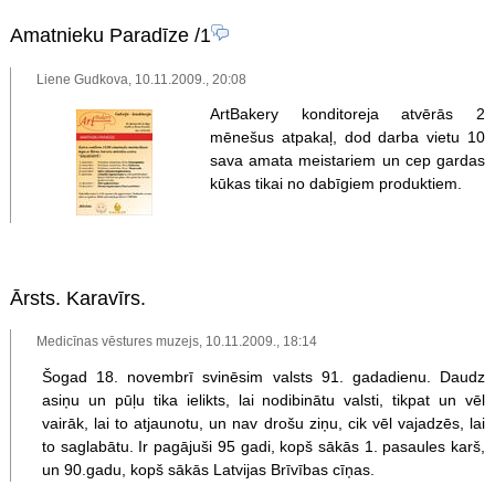
Amatnieku Paradīze
/1
Liene Gudkova, 10.11.2009., 20:08
ArtBakery konditoreja atvērās 2
mēnešus atpakaļ, dod darba vietu 10
sava amata meistariem un cep gardas
kūkas tikai no dabīgiem produktiem.
Ārsts. Karavīrs.
Medicīnas vēstures muzejs, 10.11.2009., 18:14
Šogad 18. novembrī svinēsim valsts 91. gadadienu. Daudz
asiņu un pūļu tika ielikts, lai nodibinātu valsti, tikpat un vēl
vairāk, lai to atjaunotu, un nav drošu ziņu, cik vēl vajadzēs, lai
to saglabātu. Ir pagājuši 95 gadi, kopš sākās 1. pasaules karš,
un 90.gadu, kopš sākās Latvijas Brīvības cīņas.