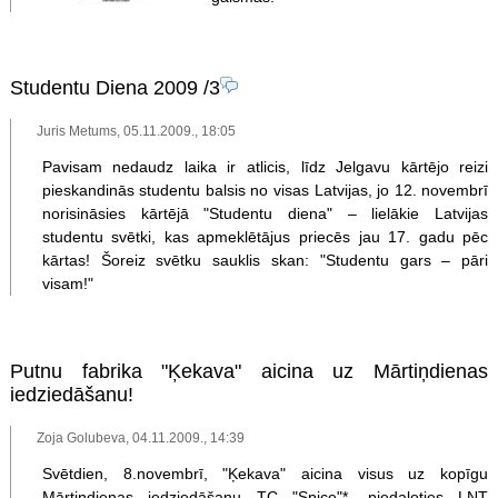
Studentu Diena 2009
/3
Juris Metums, 05.11.2009., 18:05
Pavisam nedaudz laika ir atlicis, līdz Jelgavu kārtējo reizi
pieskandinās studentu balsis no visas Latvijas, jo 12. novembrī
norisināsies kārtējā "Studentu diena" – lielākie Latvijas
studentu svētki, kas apmeklētājus priecēs jau 17. gadu pēc
kārtas! Šoreiz svētku sauklis skan: "Studentu gars – pāri
visam!"
Putnu fabrika "Ķekava" aicina uz Mārtiņdienas
iedziedāšanu!
Zoja Golubeva, 04.11.2009., 14:39
Svētdien, 8.novembrī, "Ķekava" aicina visus uz kopīgu
Mārtiņdienas iedziedāšanu TC "Spice"*, piedaloties LNT