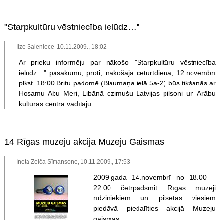
"Starpkultūru vēstniecība ielūdz…"
Ilze Saleniece, 10.11.2009., 18:02
Ar prieku informēju par nākošo "Starpkultūru vēstniecība
ielūdz…" pasākumu, proti, nākošajā ceturtdienā, 12.novembrī
plkst. 18:00 Britu padomē (Blaumaņa ielā 5a-2) būs tikšanās ar
Hosamu Abu Meri, Libānā dzimušu Latvijas pilsoni un Arābu
kultūras centra vadītāju.
14 Rīgas muzeju akcija Muzeju Gaismas
Ineta Zelča Sīmansone, 10.11.2009., 17:53
2009.gada 14.novembrī no 18.00 –
22.00 četrpadsmit Rīgas muzeji
rīdziniekiem un pilsētas viesiem
piedāvā piedalīties akcijā Muzeju
gaismas.