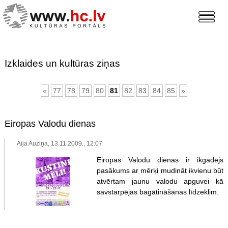
Izklaides un kultūras ziņas
«
77
78
79
80
81
82
83
84
85
»
Eiropas Valodu dienas
Aija Auziņa, 13.11.2009., 12:07
Eiropas Valodu dienas ir ikgadējs
pasākums ar mērķi mudināt ikvienu būt
atvērtam jaunu valodu apguvei kā
savstarpējas bagātināšanas līdzeklim.