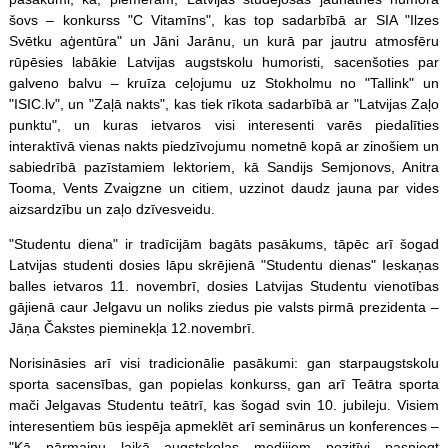
šovs – konkurss "C Vitamīns", kas top sadarbībā ar SIA "Ilzes
Svētku aģentūra" un Jāni Jarānu, un kurā par jautru atmosfēru
rūpēsies labākie Latvijas augstskolu humoristi, sacenšoties par
galveno balvu – kruīza ceļojumu uz Stokholmu no "Tallink" un
"ISIC.lv", un "Zaļā nakts", kas tiek rīkota sadarbībā ar "Latvijas Zaļo
punktu", un kuras ietvaros visi interesenti varēs piedalīties
interaktīvā vienas nakts piedzīvojumu nometnē kopā ar zinošiem un
sabiedrībā pazīstamiem lektoriem, kā Sandijs Semjonovs, Anitra
Tooma, Vents Zvaigzne un citiem, uzzinot daudz jauna par vides
aizsardzību un zaļo dzīvesveidu.
"Studentu diena" ir tradīcijām bagāts pasākums, tāpēc arī šogad
Latvijas studenti dosies lāpu skrējienā "Studentu dienas" Ieskaņas
balles ietvaros 11. novembrī, dosies Latvijas Studentu vienotības
gājienā caur Jelgavu un noliks ziedus pie valsts pirmā prezidenta –
Jāņa Čakstes pieminekļa 12.novembrī.
Norisināsies arī visi tradicionālie pasākumi: gan starpaugstskolu
sporta sacensības, gan popielas konkurss, gan arī Teātra sporta
mači Jelgavas Studentu teātrī, kas šogad svin 10. jubileju. Visiem
interesentiem būs iespēja apmeklēt arī seminārus un konferences –
"Kā pārmaiņu laikā augstskolas medijiem pozitīvi pasniegt