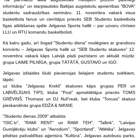
informāciju" un starptautisko Baltijas augstskolu apvienības "BOVA"
studentu sadraudzības semināru. 11. novembra vakarā visus
basketbola fanus un cienītājus priecēs SEB Studentu basketbola
līgas atklāšanas spēle Jelgavas Sporta hallē – par uzvaru cīnīsies
LLU un RTU komandu basketbolisti.
Kā katru gadu, arī šogad "Studentu diena" noslēgsies ar grandiozu
koncertu – Jelgavas Sporta hallē uz "SEB Studentu skatuves" 12.
novembra vakarā kāps Latvijā plaši pazīstami un aktuāli mūziķi:
grupa LAIME PILNĪGA, grupa TĀTĀTĀ, GUSTAVO un IGO.
Jelgavas izklaides klubi pievienojas lielajiem studentu svētkiem,
tāpēc:
uz kluba "Jelgavas Krekli" skatuves kāps grupas PER un
LABVĒLĪGAIS TIPS, kluba "Post" apmeklētājus priecēs TOMS
GRĒVIŅŠ, Thomass un DJ NuFreak, bet kluba "Tonuss" skatuvi
pieskandinās grupa EDŽA & NIKNIE.
"Studentu dienas 2009" atbalsta:
"ISIC.lv", "RAMI RENT" un RAMI TEH", "Tallink", "Latvijas
Gumijlēcēju klubs" un "Aerodium", "Sportland", "Atlētika", Jelgavas
pilsētas pašvaldības aģentūra "Kultūra", Jelgavas autobusu parks,