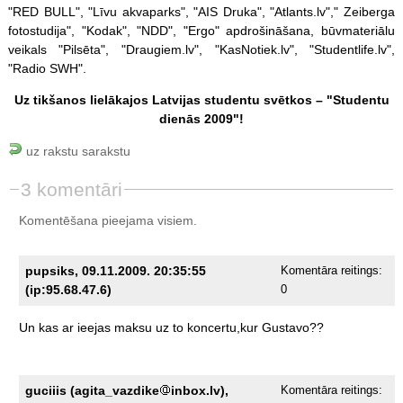
"RED BULL", "Līvu akvaparks", "AIS Druka", "Atlants.lv"," Zeiberga
fotostudija", "Kodak", "NDD", "Ergo" apdrošināšana, būvmateriālu
veikals "Pilsēta", "Draugiem.lv", "KasNotiek.lv", "Studentlife.lv",
"Radio SWH".
Uz tikšanos lielākajos Latvijas studentu svētkos – "Studentu
dienās 2009"!
uz rakstu sarakstu
3 komentāri
Komentēšana pieejama visiem.
pupsiks, 09.11.2009. 20:35:55
Komentāra reitings:
(ip:95.68.47.6)
0
Un
kas
ar
ieejas
maksu
uz
to
koncertu,kur
Gustavo??
guciiis (agita_vazdike
inbox.lv),
Komentāra reitings: