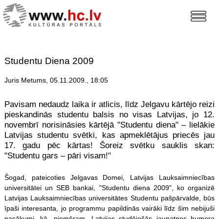
Studentu Diena 2009
Juris Metums, 05.11.2009., 18:05
Pavisam nedaudz laika ir atlicis, līdz Jelgavu kārtējo reizi
pieskandinās studentu balsis no visas Latvijas, jo 12.
novembrī norisināsies kārtējā "Studentu diena" – lielākie
Latvijas studentu svētki, kas apmeklētājus priecēs jau
17. gadu pēc kārtas! Šoreiz svētku sauklis skan:
"Studentu gars – pāri visam!"
Šogad, pateicoties Jelgavas Domei, Latvijas Lauksaimniecības
universitātei un SEB bankai, "Studentu diena 2009", ko organizē
Latvijas Lauksaimniecības universitātes Studentu pašpārvalde, būs
īpaši interesanta, jo programmu papildinās vairāki līdz šim nebijuši
pasākumi, kā, piemēram, Latvijas studējošās jaunatnes humora