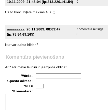
10.11.2009. 21:43:04 (ip:213.226.141.54)
0
Uz
to
konci
biļete
maksās
4Ls.
;)
aaaaaaaaa, 20.11.2009. 08:03:47
Komentāra reitings:
(ip:78.84.69.165)
0
Kur
var
dabūt
bildes?
Komentāra pievienošana
Ar * atzīmētie lauciņi ir jāaizpilda obligāti.
*Vārds:
e-pasta adrese:
*4+1=
*Komentārs: