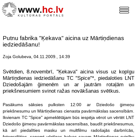
Putnu fabrika "Ķekava" aicina uz Mārtiņdienas
iedziedāšanu!
Zoja Golubeva, 04.11.2009., 14:39
Svētdien, 8.novembrī, "Ķekava" aicina visus uz kopīgu
Mārtiņdienas iedziedāšanu TC "Spice"*, piedaloties LNT
Dziedošajām ģimenēm un ar jautrām rotaļām un
priekšnesumiem svinot ražas novākšanas svētkus.
Pasākums sāksies pulksten 12:00 ar Dziedošo ģimeņu
priekšnesumu un Mārtiņdienas cienasta pavārmākslas sacensībām.
Ikvienam TC "Spice" apmeklētājam būs iespēja vērot un vērtēt LNT
Dziedošo ģimeņu pavārmākslas sacensības, baudīt priekšnesumus,
kā arī piedalīties masku un multfilmu radošajās darbnīcās,
fotografēties, saņemt vērtīgas balvas savam Mārtiņdienas svinību