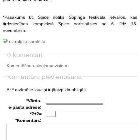
*Pasākums t/c Spice notiks Šopinga festivāla ietvaros, kas
tirdzniecības kompleksā Spice norisināsies no 6. līdz 13.
novembrim.
uz rakstu sarakstu
0 komentāri
Komentēšana pieejama visiem.
Komentāra pievienošana
Ar * atzīmētie lauciņi ir jāaizpilda obligāti.
*Vārds:
e-pasta adrese:
*2+2=
*Komentārs: