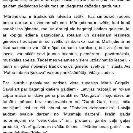
galdam piedaloties konkursos un .degustēt dažādus gardumus.
"Mārtiņdiena ir tradicionāli latviešu svētki, kas simbolizē rudens
beigu darbus un ziemas sākumu. Mārtiņdiena ir svētki, kad kopā
sanāk visa ģimene, radi un draugi pie bagātīgi klātiem galdiem, lai
ar kopīgu ēdiena gatavošanu, rotaļām un dziesmām iezīmētu
ģimenes tradīcijas un šo svētku simbolisko nozīmi. Mārtiņdienā ne
tikai saimniece var būt mājas cienasta karaliene, bet visi ģimenes
locekļi var atklāt sevī jaunus talantus, piemēram - pavārmākslu,
muzikālas spējas. Tādēļ mēs vēlamies visiem uzdāvināt šo iespēju -
jautri un gaiši nosvinēt tradicionālos ģimeņu svētkus ", stāsta A/s
"Putnu fabrika Ķekava" valdes priekšsēdētājs Vitālijs Judins.
Par jautrību pasākuma norises vietā rūpēsies Māris Grigalis.
Savukārt par bagātīgi klātiem galdiem - Latvijas ražotāji: ar rokām
cepta maize un dzīvi piena produkti no "Daugava", majonēzes un
tomātu mērces bez konservantiem no "Gardi Gan", milti, miltu
maisījumi, rīsi un citi labumi no "Dobeles dzirnavnieks", Latvijā
audzēti svaigie dārzeņi no "Mūsmāju dārzeņi", krāšņi galda
noformējumi no "cenuklubs.lv" un, protams, gardie cāļu gaļas
produkti, kā arī galvenais svētku ēdiens - "Mārtiņdienas gailis" - no
putnu fabrikas "Ķekava".