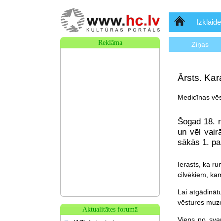
Sākumlapa
Izklaide
Reklāma
Ziņas
Ārsts. Kar
Medicīnas vēs
Šogad 18. n
un vēl vair
sākās 1. pa
Ierasts, ka ru
cilvēkiem, kam
Lai atgādināt
vēstures muzej
Aktualitātes forumā
Viens no svar