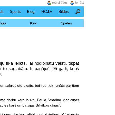
reģistrēties
ienākt
ds
Sports
Blogi
HC.LV
Bildes
Meklēšana
ijas
Kino
Spēles
ika ielikts, lai nodibinātu valsti, tikpat
ai to saglabātu. Ir pagājuši 95 gadi, kopš
.
 un sakropļoto skaits, bet reti tiek runāts par tiem
stamo darbu kara laukā, Paula Stradiņa Medicīnas
aules karš un Latvijas Brīvības cīņas".
vēkiem, tostarp glābt viņu dzīvības. Mūsdienās