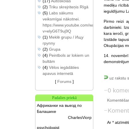
(17)
Autoskolas
mediķu rīcībā 
(2)
Triku skrejriteņis Rīgā
ieguldījumu La
(5)
Labs sākums
veiksmīgai nākotnei.
Pirmo reizi a
https://www.youtube.com/watch?
darbinieki. I
v=elyG6T9uj9Q
kara ieroči, 
(1)
Meklē grupu / Ищу
Izstāde tapus
группу
Okupācijas mu
(2)
Grupa
(4)
Peintbols ar lokiem un
14. novembrī 
bultām
demonstrējum
(4)
Vēlos iegādāties
apavus internetā
uz rakstu 
[
Forums
]
0 komen
Padalies priekā
Komentēšan
Африканки на выезд по
Koment
Балашихе
CharlesViorp
Ar * atzīmēti
psychologist