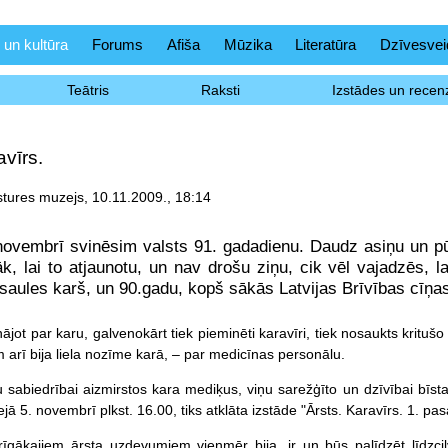
 un kultūra
Forums
Afiša
Mūzika
Literatūra
Dzīvesvei
Teātris
Raksti
Izstādes un recenz
avīrs.
tures muzejs, 10.11.2009., 18:14
ovembrī svinēsim valsts 91. gadadienu. Daudz asiņu un pūļu t
āk, lai to atjaunotu, un nav drošu ziņu, cik vēl vajadzēs, l
saules karš, un 90.gadu, kopš sākās Latvijas Brīvības cīņas
nājot par karu, galvenokārt tiek pieminēti karavīri, tiek nosaukts kritušo
 arī bija liela nozīme karā, – par medicīnas personālu.
u sabiedrībai aizmirstos kara mediķus, viņu sarežģīto un dzīvībai bī
ā 5. novembrī plkst. 16.00, tiks atklāta izstāde "Ārsts. Karavīrs. 1. pas
īgākajiem ārsta uzdevumiem vienmēr bija, ir un būs palīdzēt līdzcil