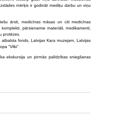
ks. Izstādes mērķis ir godināt mediķu darbu un viņu
viešu ārsti, medicīnas māsas un citi medicīnas
u komplekti, pārsienamie materiāli, medikamenti,
u protēzes.
a atbalsta fonds, Latvijas Kara muzejam, Latvijas
pa "Vilki".
ska ekskursija un pirmās palīdzības sniegšanas