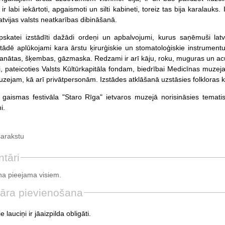
ir labi iekārtoti, apgaismoti un silti kabineti, toreiz tas bija karalau
tvijas valsts neatkarības dibināšanā.
pskatei izstādīti dažādi ordeņi un apbalvojumi, kurus saņēmuši lat
zstādē aplūkojami kara ārstu ķirurģiskie un stomatoloģiskie instrument
granātas, šķembas, gāzmaska. Redzami ir arī kāju, roku, muguras un ac
i, pateicoties Valsts Kūltūrkapitāla fondam, biedrībai Medicīnas muzej
zejam, kā arī privātpersonām. Izstādes atklāšanā uzstāsies folkloras ko
gaismas festivāla "Staro Rīga" ietvaros muzejā norisināsies temati
i.
sarakstu
tāri
a pieejama visiem.
āra pievienošana
e lauciņi ir jāaizpilda obligāti.