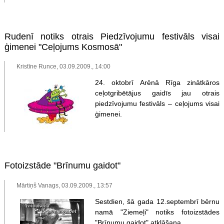
Rudenī notiks otrais Piedzīvojumu festivāls visai
ģimenei "Ceļojums Kosmosā"
Kristīne Runce, 03.09.2009., 14:00
24. oktobrī Arēnā Rīga zinātkāros
ceļotgribētājus gaidīs jau otrais
piedzīvojumu festivāls – ceļojums visai
ģimenei.
Fotoizstāde "Brīnumu gaidot"
Mārtiņš Vanags, 03.09.2009., 13:57
Sestdien, šā gada 12.septembrī bērnu
namā "Ziemeļi" notiks fotoizstādes
"Brīnumu gaidot" atklāšana.