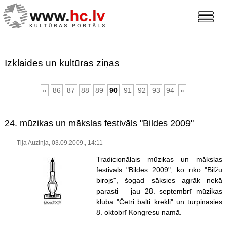
Izklaides un kultūras ziņas
«
86
87
88
89
90
91
92
93
94
»
24. mūzikas un mākslas festivāls "Bildes 2009"
Tija Auzinja, 03.09.2009., 14:11
Tradicionālais mūzikas un mākslas
festivāls "Bildes 2009", ko rīko "Bilžu
birojs", šogad sāksies agrāk nekā
parasti – jau 28. septembrī mūzikas
klubā "Četri balti krekli" un turpināsies
8. oktobrī Kongresu namā.