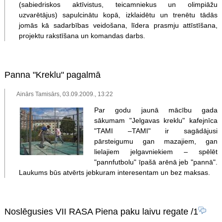
(sabiedriskos aktīvistus, teicamniekus un olimpiāžu
uzvarētājus) sapulcinātu kopā, izklaidētu un trenētu tādās
jomās kā sadarbības veidošana, līdera prasmju attīstīšana,
projektu rakstīšana un komandas darbs.
Panna "Kreklu" pagalmā
Ainārs Tamisārs, 03.09.2009., 13:22
Par godu jaunā mācību gada
sākumam "Jelgavas kreklu" kafejnīca
"TAMI –TAMI" ir sagādājusi
pārsteigumu gan mazajiem, gan
lielajiem jelgavniekiem – spēlēt
"pannfutbolu" īpašā arēnā jeb "pannā".
Laukums būs atvērts jebkuram interesentam un bez maksas.
Noslēgusies VII RASA Piena paku laivu regate
/1