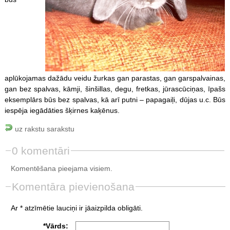
aplūkojamas dažādu veidu žurkas gan parastas, gan garspalvainas,
gan bez spalvas, kāmji, šinšillas, degu, fretkas, jūrascūciņas, īpašs
eksemplārs būs bez spalvas, kā arī putni – papagaiļi, dūjas u.c. Būs
iespēja iegādāties šķirnes kaķēnus.
uz rakstu sarakstu
0 komentāri
Komentēšana pieejama visiem.
Komentāra pievienošana
Ar * atzīmētie lauciņi ir jāaizpilda obligāti.
*Vārds: