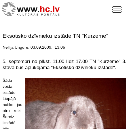
Eksotisko dzīvnieku izstāde TN "Kurzeme"
Nellija Ungure, 03.09.2009., 13:06
5. septembrī no plkst. 11.00 līdz 17.00 TN "Kurzeme" 3.
stāvā būs aplūkojama "Eksotisko dzīvnieku izstāde".
Šāda
veida
izstāde
Liepājā
notiks jau
otro reizi.
Šoreiz
izstādē
būs