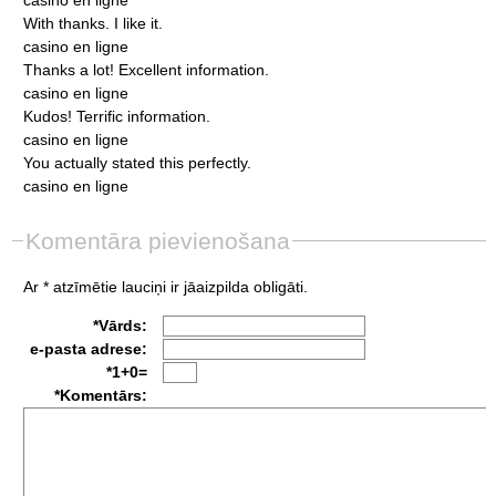
With
thanks.
I
like
it.
casino
en
ligne
Thanks
a
lot!
Excellent
information.
casino
en
ligne
Kudos!
Terrific
information.
casino
en
ligne
You
actually
stated
this
perfectly.
casino
en
ligne
Komentāra pievienošana
Ar * atzīmētie lauciņi ir jāaizpilda obligāti.
*Vārds:
e-pasta adrese:
*1+0=
*Komentārs: