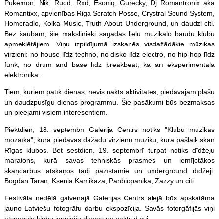
Pukemon, Nik, Rudd, Rxd, Esoniq, Gurecky, Dj Romantronix aka
Romantixx, apvienības Riga Scratch Posse, Crystral Sound System,
Homeradio, Kolka Music, Truth About Underground, un daudzi citi.
Bez šaubām, šie mākslinieki sagādās lielu muzikālo baudu klubu
apmeklētājiem. Viņu izpildījumā izskanēs visdažādākie mūzikas
virzieni: no house līdz techno, no disko līdz electro, no hip-hop līdz
funk, no drum and base līdz breakbeat, kā arī eksperimentālā
elektronika.
Tiem, kuriem patīk dienas, nevis nakts aktivitātes, piedāvājam plašu
un daudzpusīgu dienas programmu. Šie pasākumi būs bezmaksas
un pieejami visiem interesentiem.
Piektdien, 18. septembrī Galerijā Centrs notiks "Klubu mūzikas
mozaīka", kura piedāvās dažādu virzienu mūziku, kura pašlaik skan
Rīgas klubos. Bet sestdien, 19. septembrī turpat notiks dīdžeju
maratons, kurā savas tehniskās prasmes un iemīļotākos
skaņdarbus atskaņos tādi pazīstamie un underground dīdžeji:
Bogdan Taran, Ksenia Kamikaza, Panbiopanika, Zazzy un citi.
Festivāla nedēļā galvenajā Galerijas Centrs alejā būs apskatāma
jauno Latviešu fotogrāfu darbu ekspozīcija. Savās fotorgāfijās viņi
atspoguļo klubu jauniešu dienas un nakts dzīvi.