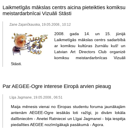
Laikmetīgās mākslas centrs aicina pieteikties komiksu
meistardarbnīcai Vizuāli Stāsti
Zane Zajančkauska, 19.05.2008., 10:12
2008. gada 14. un 15. jūnijā
Laikmetīgās mākslas centrs sadarbībā
ar komiksu kultūras žurnālu kuš! un
Latvian Art Directors Club organizē
komiksu meistardarbnīcas Vizuāli
Stāsti.
Par AEGEE-Ogre interese Eiropā arvien pieaug
Līga Jagmane, 19.05.2008., 06:51
Maija mēnesis vienai no Eiropas studentu foruma jaunākajām
antenām AEGEE-Ogre iesākās loti ražīgi, jo divām lokāla
dalībniecēm - Anetei Ratniecei un Līgai Jagmanei - bija iespēja
piedalīties AEGEE nozīmīgākajā pasākumā - Agora.