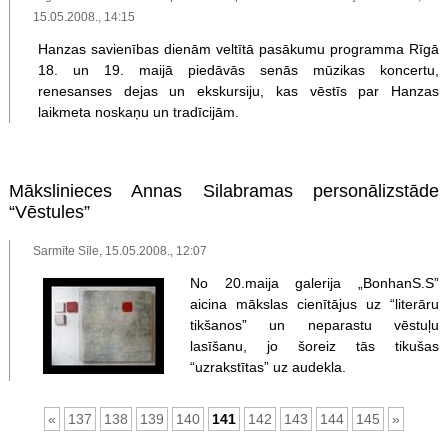
15.05.2008., 14:15
Hanzas savienības dienām veltītā pasākumu programma Rīgā
18. un 19. maijā piedāvās senās mūzikas koncertu,
renesanses dejas un ekskursiju, kas vēstīs par Hanzas
laikmeta noskaņu un tradīcijām.
Mākslinieces Annas Silabramas personālizstāde
“Vēstules”
Sarmīte Sīle, 15.05.2008., 12:07
No 20.maija galerija „BonhanS.S”
aicina mākslas cienītājus uz “literāru
tikšanos” un neparastu vēstuļu
lasīšanu, jo šoreiz tās tikušas
“uzrakstītas” uz audekla.
«
137
138
139
140
141
142
143
144
145
»