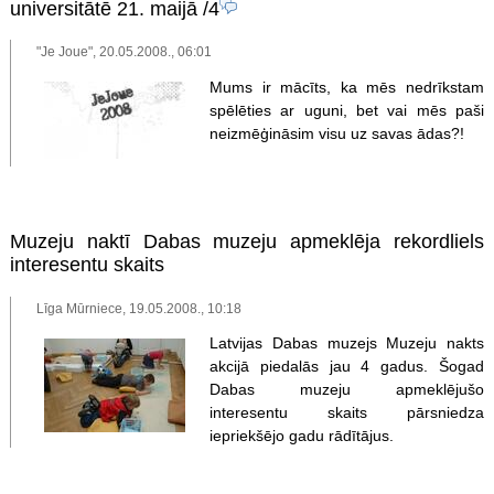
universitātē 21. maijā
/4
"Je Joue", 20.05.2008., 06:01
Mums ir mācīts, ka mēs nedrīkstam
spēlēties ar uguni, bet vai mēs paši
neizmēģināsim visu uz savas ādas?!
Muzeju naktī Dabas muzeju apmeklēja rekordliels
interesentu skaits
Līga Mūrniece, 19.05.2008., 10:18
Latvijas Dabas muzejs Muzeju nakts
akcijā piedalās jau 4 gadus. Šogad
Dabas muzeju apmeklējušo
interesentu skaits pārsniedza
iepriekšējo gadu rādītājus.