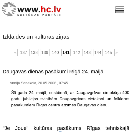
Izklaides un kultūras ziņas
«
137
138
139
140
141
142
143
144
145
»
Daugavas dienas pasākumi Rīgā 24. maijā
Annija Senakola, 20.05.2008., 07:45
Šā gada 24. maijā, sestdienā, ar Daugavgrīvas cietokšņa 400
gadu jubilejas svinībām Daugavgrīvas cietoksnī un folkloras
pasākumiem Rīgas centrā atzīmēs Daugavas dienu.
"Je Joue" kultūras pasākums Rīgas tehniskajā