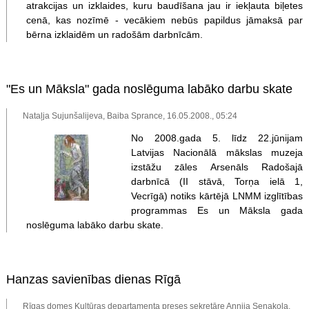
atrakcijas un izklaides, kuru baudīšana jau ir iekļauta biļetes
cenā, kas nozīmē - vecākiem nebūs papildus jāmaksā par
bērna izklaidēm un radošām darbnīcām.
"Es un Māksla" gada noslēguma labāko darbu skate
Nataļja Sujunšalijeva, Baiba Sprance, 16.05.2008., 05:24
No 2008.gada 5. līdz 22.jūnijam
Latvijas Nacionālā mākslas muzeja
izstāžu zāles Arsenāls Radošajā
darbnīcā (II stāvā, Torņa ielā 1,
Vecrīgā) notiks kārtējā LNMM izglītības
programmas Es un Māksla gada
noslēguma labāko darbu skate.
Hanzas savienības dienas Rīgā
Rīgas domes Kultūras departamenta preses sekretāre Annija Senakola,