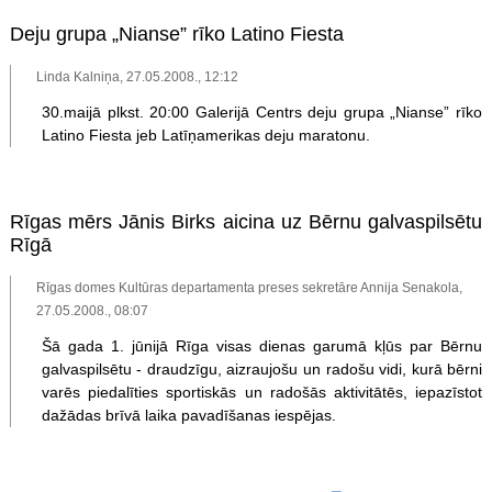
Deju grupa „Nianse” rīko Latino Fiesta
Linda Kalniņa, 27.05.2008., 12:12
30.maijā plkst. 20:00 Galerijā Centrs deju grupa „Nianse” rīko
Latino Fiesta jeb Latīņamerikas deju maratonu.
Rīgas mērs Jānis Birks aicina uz Bērnu galvaspilsētu
Rīgā
Rīgas domes Kultūras departamenta preses sekretāre Annija Senakola,
27.05.2008., 08:07
Šā gada 1. jūnijā Rīga visas dienas garumā kļūs par Bērnu
galvaspilsētu - draudzīgu, aizraujošu un radošu vidi, kurā bērni
varēs piedalīties sportiskās un radošās aktivitātēs, iepazīstot
dažādas brīvā laika pavadīšanas iespējas.