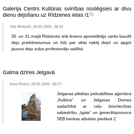
Galerija Centrs Kultūras svinības noslēgsies ar divu
dienu dejošanu uz Rīdzenes ielas
/1
Vita Mickevič, 28.05.2008., 08:42
30. un 31.maijā Rīdzenes ielā ikviens apmeklētājs varēs baudīt
deju priekšnesumus un līdz pat vēlai naktij dejot un apgūt
jaunus deju soļus profesionāļu vadībā.
Galma dzīres Jelgavā
Ivars Pirvics, 28.05.2008., 08:27
Jelgavas pilsētas pašvaldības aģentūra
„Kultūra” un Jelgavas Domes
sadarbībā ar ceļu būvniecības
sabiedrību „Igate” un ģenerālsponsora
SEB bankas atbalstu piedāvā 2.