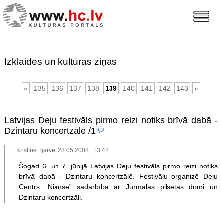
Izklaides un kultūras ziņas
«
135
136
137
138
139
140
141
142
143
»
Latvijas Deju festivāls pirmo reizi notiks brīvā dabā -
Dzintaru koncertzālē
/1
Kristīne Tjarve, 28.05.2008., 13:42
Šogad 6. un 7. jūnijā Latvijas Deju festivāls pirmo reizi notiks
brīvā dabā - Dzintaru koncertzālē. Festivālu organizē Deju
Centrs „Nianse” sadarbībā ar Jūrmalas pilsētas domi un
Dzintaru koncertzāli.