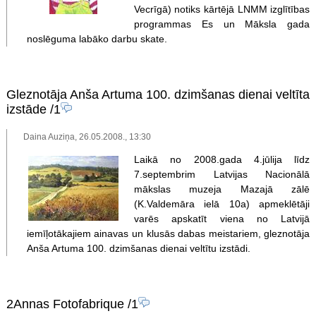
Vecrīgā) notiks kārtējā LNMM izglītības
programmas Es un Māksla gada
noslēguma labāko darbu skate.
Gleznotāja Anša Artuma 100. dzimšanas dienai veltīta
izstāde
/1
Daina Auziņa, 26.05.2008., 13:30
Laikā no 2008.gada 4.jūlija līdz
7.septembrim Latvijas Nacionālā
mākslas muzeja Mazajā zālē
(K.Valdemāra ielā 10a) apmeklētāji
varēs apskatīt viena no Latvijā
iemīļotākajiem ainavas un klusās dabas meistariem, gleznotāja
Anša Artuma 100. dzimšanas dienai veltītu izstādi.
2Annas Fotofabrique
/1