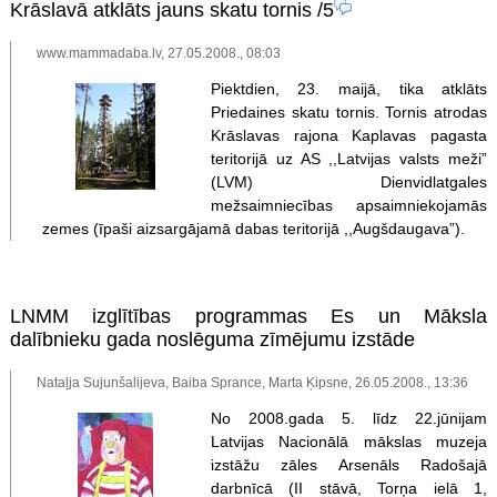
Krāslavā atklāts jauns skatu tornis
/5
www.mammadaba.lv, 27.05.2008., 08:03
Piektdien, 23. maijā, tika atklāts
Priedaines skatu tornis. Tornis atrodas
Krāslavas rajona Kaplavas pagasta
teritorijā uz AS ,,Latvijas valsts meži”
(LVM) Dienvidlatgales
mežsaimniecības apsaimniekojamās
zemes (īpaši aizsargājamā dabas teritorijā ,,Augšdaugava”).
LNMM izglītības programmas Es un Māksla
dalībnieku gada noslēguma zīmējumu izstāde
Nataļja Sujunšalijeva, Baiba Sprance, Marta Ķipsne, 26.05.2008., 13:36
No 2008.gada 5. līdz 22.jūnijam
Latvijas Nacionālā mākslas muzeja
izstāžu zāles Arsenāls Radošajā
darbnīcā (II stāvā, Torņa ielā 1,