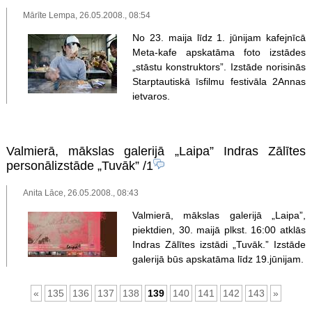
Mārīte Lempa, 26.05.2008., 08:54
No 23. maija līdz 1. jūnijam kafejnīcā
Meta-kafe apskatāma foto izstādes
„stāstu konstruktors”. Izstāde norisinās
Starptautiskā īsfilmu festivāla 2Annas
ietvaros.
Valmierā, mākslas galerijā „Laipa” Indras Zālītes
personālizstāde „Tuvāk”
/1
Anita Lāce, 26.05.2008., 08:43
Valmierā, mākslas galerijā „Laipa”,
piektdien, 30. maijā plkst. 16:00 atklās
Indras Zālītes izstādi „Tuvāk.” Izstāde
galerijā būs apskatāma līdz 19.jūnijam.
«
135
136
137
138
139
140
141
142
143
»