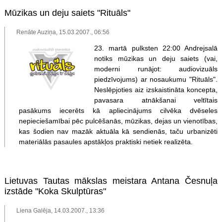
Mūzikas un deju saiets "Rituāls"
Renāte Auziņa, 15.03.2007., 06:56
23. martā pulksten 22:00 Andrejsalā
notiks mūzikas un deju saiets (vai,
moderni runājot: audiovizuāls
piedzīvojums) ar nosaukumu "Rituāls".
Neslēpjoties aiz izskaistināta koncepta,
pavasara atnākšanai veltītais
pasākums iecerēts kā apliecinājums cilvēka dvēseles
nepieciešamībai pēc pulcēšanās, mūzikas, dejas un vienotības,
kas šodien nav mazāk aktuāla kā sendienās, taču urbanizēti
materiālās pasaules apstākļos praktiski netiek realizēta.
Lietuvas Tautas mākslas meistara Antana Česnuļa
izstāde "Koka Skulptūras"
Liena Galēja, 14.03.2007., 13:36