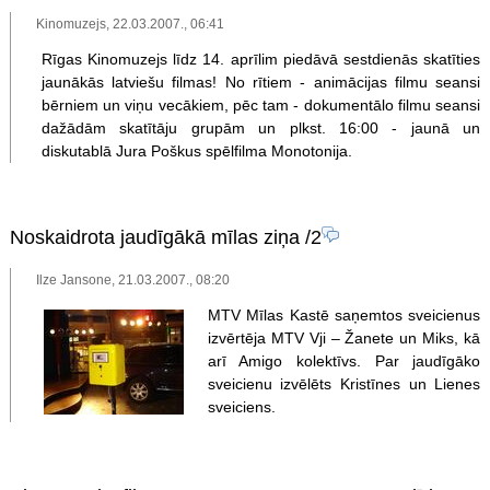
Kinomuzejs, 22.03.2007., 06:41
Rīgas Kinomuzejs līdz 14. aprīlim piedāvā sestdienās skatīties
jaunākās latviešu filmas! No rītiem - animācijas filmu seansi
bērniem un viņu vecākiem, pēc tam - dokumentālo filmu seansi
dažādām skatītāju grupām un plkst. 16:00 - jaunā un
diskutablā Jura Poškus spēlfilma Monotonija.
Noskaidrota jaudīgākā mīlas ziņa
/2
Ilze Jansone, 21.03.2007., 08:20
MTV Mīlas Kastē saņemtos sveicienus
izvērtēja MTV Vji – Žanete un Miks, kā
arī Amigo kolektīvs. Par jaudīgāko
sveicienu izvēlēts Kristīnes un Lienes
sveiciens.