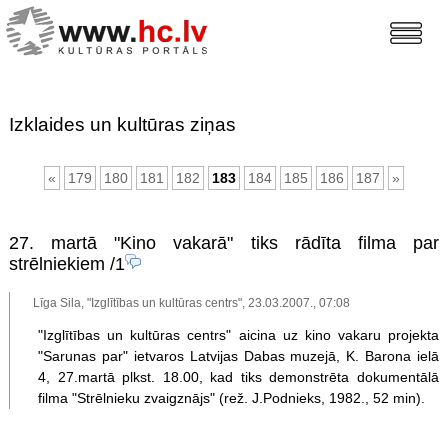
Izklaides un kultūras ziņas
«
179
180
181
182
183
184
185
186
187
»
27. martā "Kino vakarā" tiks rādīta filma par
strēlniekiem
/1
Līga Sila, "Izglītības un kultūras centrs", 23.03.2007., 07:08
"Izglītības un kultūras centrs" aicina uz kino vakaru projekta
"Sarunas par" ietvaros Latvijas Dabas muzejā, K. Barona ielā
4, 27.martā plkst. 18.00, kad tiks demonstrēta dokumentālā
filma "Strēlnieku zvaigznājs" (rež. J.Podnieks, 1982., 52 min).