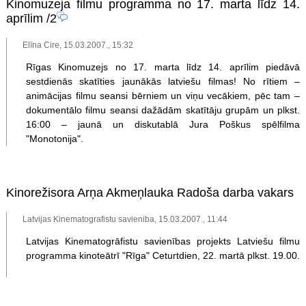
Kinomuzeja filmu programma no 17. marta līdz 14.
aprīlim
/2
Elīna Cire, 15.03.2007., 15:32
Rīgas Kinomuzejs no 17. marta līdz 14. aprīlim piedāvā
sestdienās skatīties jaunākās latviešu filmas! No rītiem –
animācijas filmu seansi bērniem un viņu vecākiem, pēc tam –
dokumentālo filmu seansi dažādām skatītāju grupām un plkst.
16:00 – jaunā un diskutablā Jura Poškus spēlfilma
"Monotonija".
Kinorežisora Arņa Akmeņlauka Radoša darba vakars
Latvijas Kinematografistu savieniba, 15.03.2007., 11:44
Latvijas Kinematogrāfistu savienības projekts Latviešu filmu
programma kinoteātrī "Rīga" Ceturtdien, 22. martā plkst. 19.00.