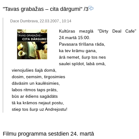
"Tavas grabažas – cita dārgumi"
/3
Dace Dumbrava, 22.03.2007., 10:14
Kultūras mezglā "Dirty Deal Cafe"
24.martā 15:00.
Pavasara tīrīšana rāda,
ka tev krāmu gana,
ārā nemet, šurp tos nes
saulei spīdot, labā omā,
vienojušies šajā domā,
dosim, ņemsim, tirgosimies
dāvāsim un kaulēsimies,
labos ritmos taps prāts,
būs ar ēdiens sagādāts
tā ka krāmos nejaut postu,
stiep tos šurp uz Andrejostu!
Filmu programma sestdien 24. martā