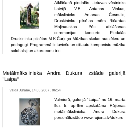
Atklāšanā piedalās Lietuvas vēstnieks
Latvijā V.E. Antanas Vinkus,
mākslinieks Antanas Česnulis,
Druskininku pilsētas mērs Ričardas
Maļinauskas. Pēc atklāšanas
ceremonijas koncerts. Piedalās
Druskininku pilsētas M.K.Čurļoņa Mūzikas skolas audzēkņu un
pedagogi. Programmā lietuviešu un cittautu komponistu mūzika
solobalsij un akordeonu trio.
Metālmākslinieka Andra Dukura izstāde galerijā
"Laipa"
Valda Jurāne, 14.03.2007., 06:54
Valmierā, galerijā “Laipa” no 16. marta
līdz 5. aprīlim apskatāma Rūjienas
metālmākslinieka Andra Dukura
personālizstāde www.rujiena.lv/dukurs