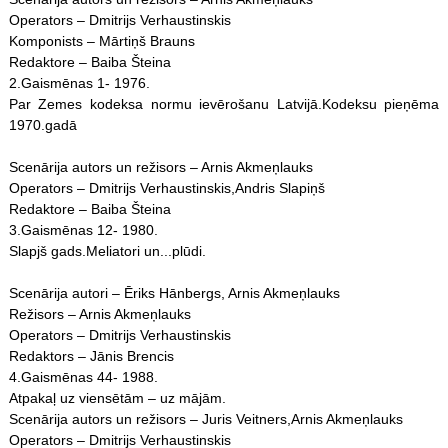
Operators – Dmitrijs Verhaustinskis
Komponists – Mārtiņš Brauns
Redaktore – Baiba Šteina
2.Gaismēnas 1- 1976.
Par Zemes kodeksa normu ievērošanu Latvijā.Kodeksu pieņēma
1970.gadā
Scenārija autors un režisors – Arnis Akmeņlauks
Operators – Dmitrijs Verhaustinskis,Andris Slapiņš
Redaktore – Baiba Šteina
3.Gaismēnas 12- 1980.
Slapjš gads.Meliatori un...plūdi.
Scenārija autori – Ēriks Hānbergs, Arnis Akmeņlauks
Režisors – Arnis Akmeņlauks
Operators – Dmitrijs Verhaustinskis
Redaktors – Jānis Brencis
4.Gaismēnas 44- 1988.
Atpakaļ uz viensētām – uz mājām.
Scenārija autors un režisors – Juris Veitners,Arnis Akmeņlauks
Operators – Dmitrijs Verhaustinskis