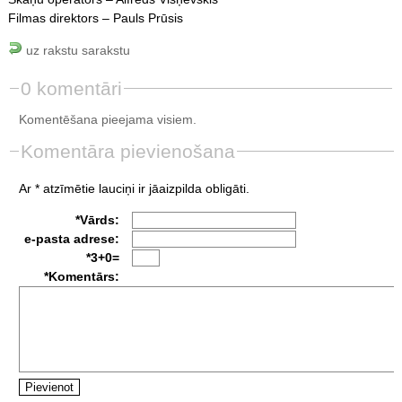
Filmas direktors – Pauls Prūsis
uz rakstu sarakstu
0 komentāri
Komentēšana pieejama visiem.
Komentāra pievienošana
Ar * atzīmētie lauciņi ir jāaizpilda obligāti.
*Vārds:
e-pasta adrese:
*3+0=
*Komentārs: