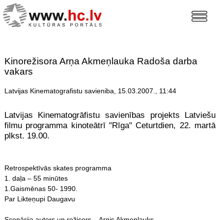
Kinorežisora Arņa Akmeņlauka Radoša darba
vakars
Latvijas Kinematografistu savieniba, 15.03.2007., 11:44
Latvijas Kinematogrāfistu savienības projekts Latviešu
filmu programma kinoteātrī "Rīga" Ceturtdien, 22. martā
plkst. 19.00.
Retrospektīvās skates programma
1. daļa – 55 minūtes
1.Gaismēnas 50- 1990.
Par Likteņupi Daugavu
Scenārija autors un režisors – Arnis Akmeņlauks