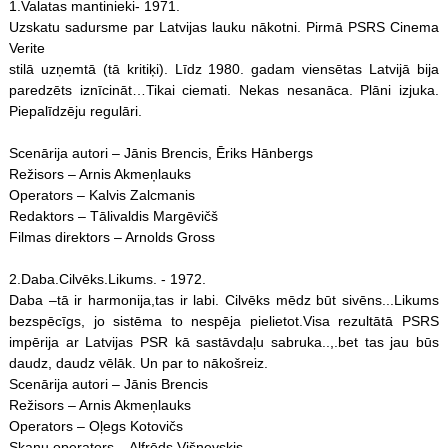
1.Valatas mantinieki- 1971.
Uzskatu sadursme par Latvijas lauku nākotni. Pirmā PSRS Cinema
Verite
stilā uzņemtā (tā kritiķi). Līdz 1980. gadam viensētas Latvijā bija
paredzēts iznīcināt…Tikai ciemati. Nekas nesanāca. Plāni izjuka.
Piepalīdzēju regulāri.
Scenārija autori – Jānis Brencis, Ēriks Hānbergs
Režisors – Arnis Akmeņlauks
Operators – Kalvis Zalcmanis
Redaktors – Tālivaldis Margēvičš
Filmas direktors – Arnolds Gross
2.Daba.Cilvēks.Likums. - 1972.
Daba –tā ir harmonija,tas ir labi. Cilvēks mēdz būt sivēns...Likums
bezspēcīgs, jo sistēma to nespēja pielietot.Visa rezultātā PSRS
impērija ar Latvijas PSR kā sastāvdaļu sabruka..,.bet tas jau būs
daudz, daudz vēlāk. Un par to nākošreiz.
Scenārija autori – Jānis Brencis
Režisors – Arnis Akmeņlauks
Operators – Oļegs Kotovičs
Skaņu operators – Alfrēds Višņevskis