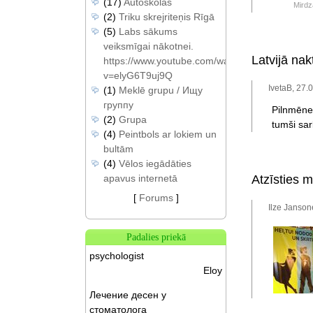
(17)
Autoskolas
Mird
(2)
Triku skrejriteņis Rīgā
(5)
Labs sākums
veiksmīgai nākotnei.
Latvijā na
https://www.youtube.com/watch?
v=elyG6T9uj9Q
IvetaB, 27.
(1)
Meklē grupu / Ищу
группу
Pilnmēne
(2)
Grupa
tumši sar
(4)
Peintbols ar lokiem un
bultām
(4)
Vēlos iegādāties
apavus internetā
Atzīsties 
[
Forums
]
Ilze Janson
Padalies priekā
psychologist
Eloy
Лечение десен у
стоматолога