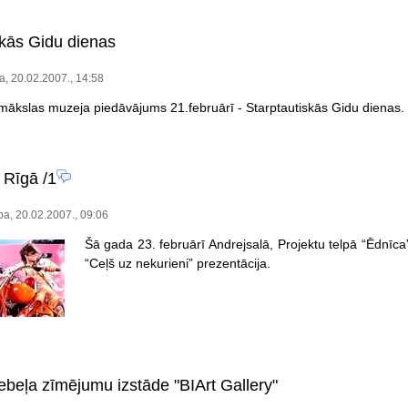
skās Gidu dienas
a, 20.02.2007., 14:58
mākslas muzeja piedāvājums 21.februārī - Starptautiskās Gidu dienas.
 Rīgā
/1
a, 20.02.2007., 09:06
Šā gada 23. februārī Andrejsalā, Projektu telpā “Ēdnīc
“Ceļš uz nekurieni” prezentācija.
ebeļa zīmējumu izstāde "BIArt Gallery"