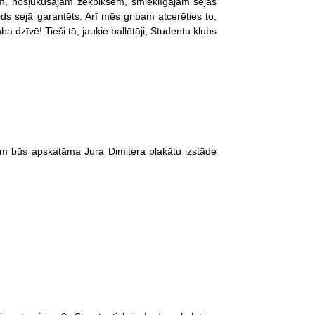
tiem, nošļukušajām zeķbiksēm, smieklīgajām sejas
ids sejā garantēts. Arī mēs gribam atcerēties to,
ba dzīvē! Tieši tā, jaukie ballētāji, Studentu klubs
tam būs apskatāma Jura Dimitera plakātu izstāde