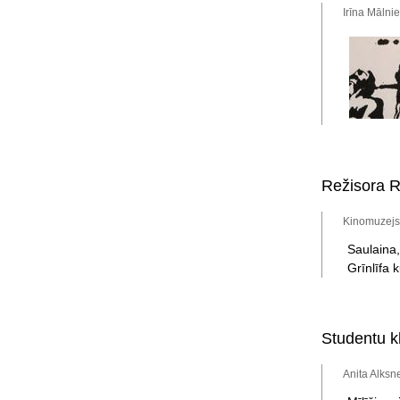
Irīna Mālni
Režisora R
Kinomuzejs,
Saulaina,
Grīnlīfa 
Studentu k
Anita Alksn