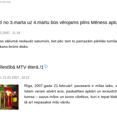
za Ķempe
ktī no 3.marta uz 4.martu būs vērojams pilns Mēness a
02.2007., 11:18
ss sākumā nedaudz satumsīs, bet pēc tam to pamazām pārklās tumša
kans-brūns disks.
mīlestībā MTV ēterā
/1
e, 21.02.2007., 10:22
Rīga, 2007.gada 21.februārī: pavasaris ir mīlas laiks, 
īstam varam atvērt acis, paskatīties apkārt un ieraudzī
tumsa – savus mīļos un tuvos cilvēkus, kuri ir tepat bl
tā arī nepasakot mīļu vārdu.