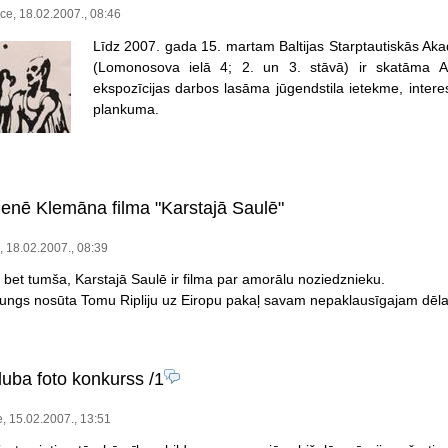
ece, 18.02.2007., 08:46
Līdz 2007. gada 15. martam Baltijas Starptautiskās Akad
(Lomonosova ielā 4; 2. un 3. stāvā) ir skatāma An
ekspozīcijas darbos lasāma jūgendstila ietekme, interes
plankuma.
enē Klemāna filma "Karstajā Saulē"
 18.02.2007., 08:39
 bet tumša, Karstajā Saulē ir filma par amorālu noziedznieku.
kungs nosūta Tomu Ripliju uz Eiropu pakaļ savam nepaklausīgajam dēl
luba foto konkurss
/1
e, 15.02.2007., 13:51