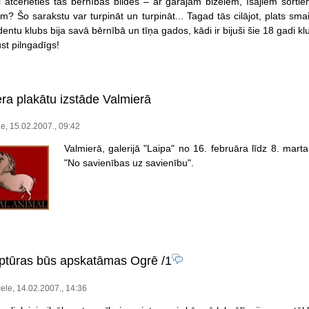
ai atcerieties tās bērnības bildes – ar garajām biželēm, īsajiem šor
m? Šo sarakstu var turpināt un turpināt... Tagad tās cilājot, plats sma
entu klubs bija savā bērnībā un tīņa gados, kādi ir bijuši šie 18 gadi klu
st pilngadīgs!
era plakātu izstāde Valmierā
e, 15.02.2007., 09:42
Valmierā, galerijā "Laipa" no 16. februāra līdz 8. mar
"No savienības uz savienību".
ptūras būs apskatāmas Ogrē
/1
ele, 14.02.2007., 14:36