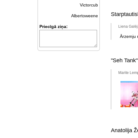
Victorcub
Starptauti
Albertoweene
Priecīgā ziņa:
Liena Galēj
Ārzemju 
"Seh Tank"
Marite Lemp
Anatolija Ž