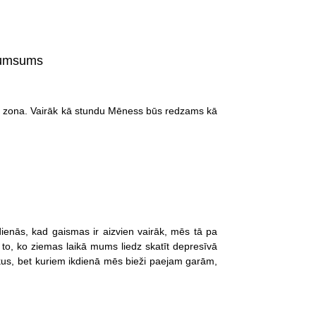
ptumsums
 zona. Vairāk kā stundu Mēness būs redzams kā
dienās, kad gaismas ir aizvien vairāk, mēs tā pa
t to, ko ziemas laikā mums liedz skatīt depresīvā
akus, bet kuriem ikdienā mēs bieži paejam garām,