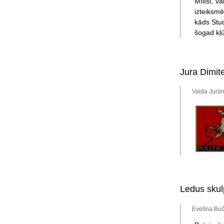
Mīlīši, v
izteiksmē
kāds Stud
šogad kļū
Jura Dimit
Valda Jurān
Ledus skul
Evelīna Buč