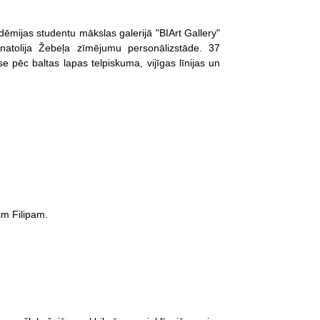
ēmijas studentu mākslas galerijā "BIArt Gallery"
atolija Žebeļa zīmējumu personālizstāde. 37
e pēc baltas lapas telpiskuma, vijīgas līnijas un
am Filipam.