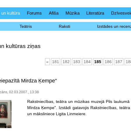
 un kultūra
Forums
Afiša
Mūzika
Literatūra
Dzīvesvei
Teātris
Raksti
Izstādes un recenz
un kultūras ziņas
«
181
182
183
184
185
186
187
18
eiepazītā Mirdza Ķempe"
āns, 02.03.2007., 13:38
Rakstniecības, teātra un mūzikas muzejā Pils laukumā 
Mirdza Ķempe". Izstādi gatavojis Rakstniecības, teātr
un māksliniece Ligita Linmeiere.