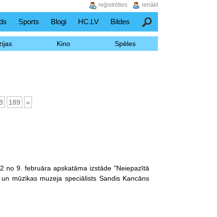
reģistrēties
ienākt
ds
Sports
Blogi
HC.LV
Bildes
Meklēšana
ijas
Kino
Spēles
8
189
»
2 no 9. februāra apskatāma izstāde "Neiepazītā
a un mūzikas muzeja speciālists Sandis Kancāns