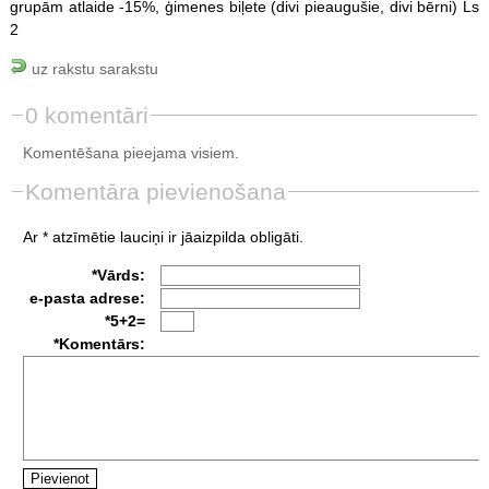
grupām atlaide -15%, ģimenes biļete (divi pieaugušie, divi bērni) Ls
2
uz rakstu sarakstu
0 komentāri
Komentēšana pieejama visiem.
Komentāra pievienošana
Ar * atzīmētie lauciņi ir jāaizpilda obligāti.
*Vārds:
e-pasta adrese:
*5+2=
*Komentārs: