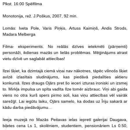
Plkst. 16:00 Spēlfilma
Monotonija, rež. J.Poškus, 2007, 92 min.
Lomās: Iveta Pole, Varis Piņķis, Artuss Kaimiņš, Andis Strods,
Madara Melberga
Filma- eksperiments. No reālās dzīves ietekmēti (pārņemti)
personāži, ikdienas mazās un lielās problēmas. Mēģinājums atrast
vietu dzīvē un saglabāt attiecības!
Ilzei šķiet, ka dzimtajā ciemā viņai nav nākotnes, tāpēc vilinošs šķiet
avīzē izlasītais sludinājums, kas piedāvā piedalīties aktieru
konkursā. Ilzes draugs Ojārs pret šo ieceri izturas ironiski un izsmej
to. Mirkļa impulsa un spīta vadīta Ilze tomēr aizbrauc. Viņi abi gaida
viens no otra kurš spers pirmo soli, kas viņu attiecības vēl vairāk
sarežģī. Lai iegūtu laiku, Ojārs samelo, ka dodas uz Īriju sakarā ar
kādu darba piedāvājumu...
Ieeja muzejā no Mazās Peitavas ielas iepretī galerijai Daugava,
biļetes cena Ls 1, skolēniem, studentiem, pensionāriem Ls 0.50,