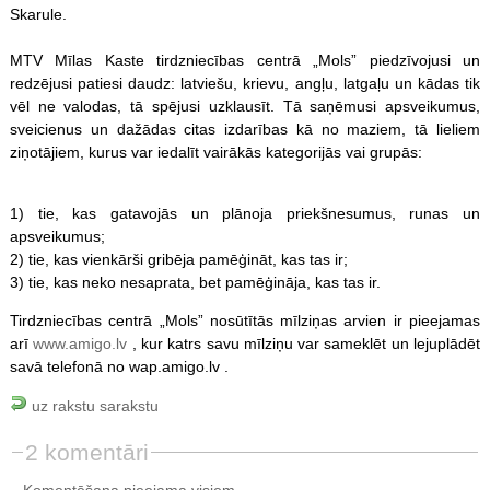
Skarule.
MTV Mīlas Kaste tirdzniecības centrā „Mols” piedzīvojusi un
redzējusi patiesi daudz: latviešu, krievu, angļu, latgaļu un kādas tik
vēl ne valodas, tā spējusi uzklausīt. Tā saņēmusi apsveikumus,
sveicienus un dažādas citas izdarības kā no maziem, tā lieliem
ziņotājiem, kurus var iedalīt vairākās kategorijās vai grupās:
1) tie, kas gatavojās un plānoja priekšnesumus, runas un
apsveikumus;
2) tie, kas vienkārši gribēja pamēģināt, kas tas ir;
3) tie, kas neko nesaprata, bet pamēģināja, kas tas ir.
Tirdzniecības centrā „Mols” nosūtītās mīlziņas arvien ir pieejamas
arī
www.amigo.lv
, kur katrs savu mīlziņu var sameklēt un lejuplādēt
savā telefonā no wap.amigo.lv .
uz rakstu sarakstu
2 komentāri
Komentēšana pieejama visiem.