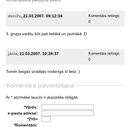
deni2s
, 21.03.2007. 09:12:34
Komentāra reitings:
0
3.
grupa
varētu
būt
pati
lielākā
un
jautrākā
:D
jānis
, 21.03.2007. 10:28:37
Komentāra reitings:
0
Tomēr
beigās
izrādijās
noderīga
šī
lieta
;)
Komentāra pievienošana
Ar * atzīmētie lauciņi ir jāaizpilda obligāti.
*Vārds:
e-pasta adrese:
*2+0=
*Komentārs: