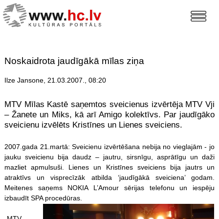
Noskaidrota jaudīgākā mīlas ziņa
Ilze Jansone, 21.03.2007., 08:20
MTV Mīlas Kastē saņemtos sveicienus izvērtēja MTV Vji
– Žanete un Miks, kā arī Amigo kolektīvs. Par jaudīgāko
sveicienu izvēlēts Kristīnes un Lienes sveiciens.
2007.gada 21.martā: Sveicienu izvērtēšana nebija no vieglajām - jo
jauku sveicienu bija daudz – jautru, sirsnīgu, asprātīgu un daži
mazliet apmulsuši. Lienes un Kristīnes sveiciens bija jautrs un
atraktīvs un visprecīzāk atbilda ‘jaudīgākā sveiciena’ godam.
Meitenes saņems NOKIA L’Amour sērijas telefonu un iespēju
izbaudīt SPA procedūras.
„MTV