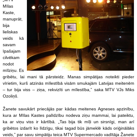
Mīlas
Kaste,
manuprāt,
bija
lieliskas
veids kā
savam
īpašajam
cilvēkam
nodot
mīlziņu. Es
gribētu, lai mani tā pārsteidz. Manas simpātijas noteikti pieder
vīrietim, kurš atzinās mīlestībā visām smukajām Latvijas meitenēm
– tur bija viss – ziņa, rekvizīti un mīlestība,” saka MTV VJs Miks
Ozoliņš.
Žanete savukārt priecājās par kādas meitenes Agneses apzinību,
kura ar Mīlas Kastes palīdzību nodeva ziņu mammai, lai pateiktu,
ka ar viņu viss ir kārtībā. „Tas bija tik mīļi un sirsnīgi, man arī
gribētos izdarīt ko līdzīgu, tikai tagad būs jāmeklē kāds oriģinālāks
veids,” par savu simpātiju teica MTV Supermercado vadītāja Žanete