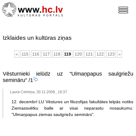
Izklaides un kultūras ziņas
«
115
116
117
118
119
120
121
122
123
»
Vēsturnieki ielūdz uz "Ulmaņpapus saulgriežu
semināru"
/1
Laura Celmiņa, 30.11.2008., 18:37
12. decembrī LU Vēstures un filozofijas fakultātes telpās notiks
Ziemassvētku balle ar visai neparastu nosaukumu:
"Ulmaņpapus ziemas saulgriežu seminārs".