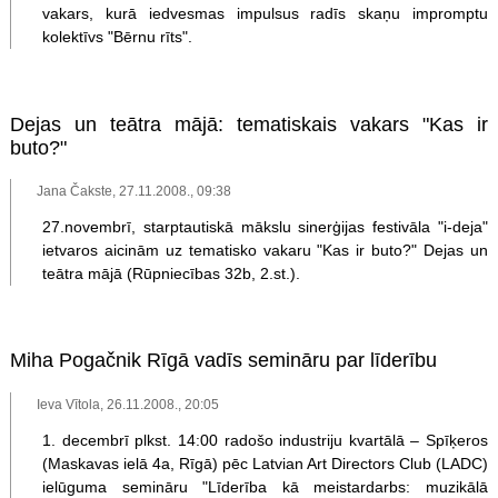
vakars, kurā iedvesmas impulsus radīs skaņu impromptu
kolektīvs "Bērnu rīts".
Dejas un teātra mājā: tematiskais vakars "Kas ir
buto?"
Jana Čakste, 27.11.2008., 09:38
27.novembrī, starptautiskā mākslu sinerģijas festivāla "i-deja"
ietvaros aicinām uz tematisko vakaru "Kas ir buto?" Dejas un
teātra mājā (Rūpniecības 32b, 2.st.).
Miha Pogačnik Rīgā vadīs semināru par līderību
Ieva Vītola, 26.11.2008., 20:05
1. decembrī plkst. 14:00 radošo industriju kvartālā – Spīķeros
(Maskavas ielā 4a, Rīgā) pēc Latvian Art Directors Club (LADC)
ielūguma semināru "Līderība kā meistardarbs: muzikālā