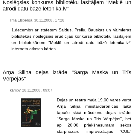
Noslēgsies konkurss bibliotēku lasītājiem "Meklē un
atrodi datu bāzē letonika.lv"
Ilma Elsberga, 30.11.2008., 17:28
1.decembrī ar stafetēm Saldus, Preiļu, Bauskas un Valmieras
bibliotēkās noslēgsies erudīcijas konkursa bibliotēku lasītājiem
un bibliotekāriem "Meklē un atrodi datu bāzē letonika.lv!"
interneta atlases kārtas.
Arņa Siliņa dejas izrāde "Sarga Maska un Trīs
Vērpējas"
kampy, 28.11.2008., 09:07
Dejas un teātra mājā 19.00 varēs vērot
Arņa Siliņa meistardarbnīcas laikā
tapušo skici mūsdienu dejas izrādei
"Sarga Maska un Trīs Vērpējas", bet
ap 20.00 priekšnesumam sekos
starpnozaru improvizācijas "CUE"