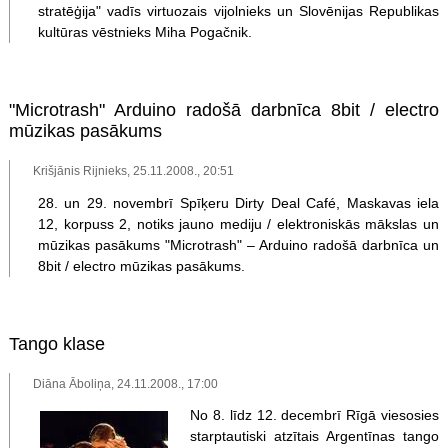
stratēģija" vadīs virtuozais vijolnieks un Slovēnijas Republikas
kultūras vēstnieks Miha Pogačnik.
"Microtrash" Arduino radošā darbnīca 8bit / electro
mūzikas pasākums
Krišjānis Rijnieks, 25.11.2008., 20:51
28. un 29. novembrī Spīķeru Dirty Deal Café, Maskavas iela
12, korpuss 2, notiks jauno mediju / elektroniskās mākslas un
mūzikas pasākums "Microtrash" – Arduino radošā darbnīca un
8bit / electro mūzikas pasākums.
Tango klase
Diāna Āboliņa, 24.11.2008., 17:00
No 8. līdz 12. decembrī Rīgā viesosies
starptautiski atzītais Argentīnas tango