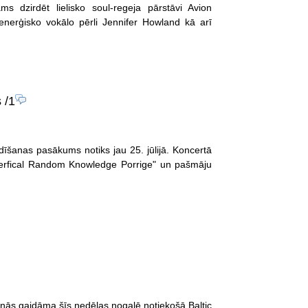
ms dzirdēt lielisko soul-regeja pārstāvi Avion
enerģisko vokālo pērli Jennifer Howland kā arī
s
/1
dīšanas pasākums notiks jau 25. jūlijā. Koncertā
perfical Random Knowledge Porrige" un pašmāju
nās gaidāma šīs nedēļas nogalē notiekošā Baltic