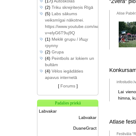
"Zvērā" pl
(17)
Autoskolas
(2)
Triku skrejriteņis Rīgā
Alise Pabēr
(5)
Labs sākums
veiksmīgai nākotnei.
https://www.youtube.com/watch?
v=elyG6T9uj9Q
(1)
Meklē grupu / Ищу
группу
(2)
Grupa
(4)
Peintbols ar lokiem un
bultām
Konkursam 
(4)
Vēlos iegādāties
apavus internetā
infostudio.l
[
Forums
]
Lai vien
himna, ku
Padalies priekā
Labvakar
Labvakar
Atlase fest
DuaneGract
Festivāla “