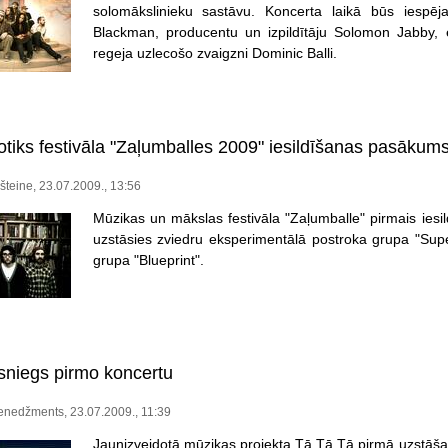
solomākslinieku sastāvu. Koncerta laikā būs iespēja
Blackman, producentu un izpildītāju Solomon Jabby, 
regeja uzlecošo zvaigzni Dominic Balli.
otiks festivāla "Zaļumballes 2009" iesildīšanas pasākum
šteine, 23.07.2009., 13:56
Mūzikas un mākslas festivāla "Zaļumballe" pirmais iesil
uzstāsies zviedru eksperimentālā postroka grupa "Su
grupa "Blueprint".
 sniegs pirmo koncertu
enedžments, 23.07.2009., 11:39
Jaunizveidotā mūzikas projekta Tā Tā Tā pirmā uzstāša