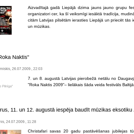
Aizvadītajā gadā Liepājā dzima jauns jauno grupu festi
organizatori cer, ka šī veiksmīgi iesāktā tradīcija, mudi
citām Latvijas pilsētām ierasties Liepājā un priecēt tās
un mūzikas.
"Roka Naktis"
rniskis, 26.07.2009., 22:03
7. un 8. augustā Latvijas pierobežā netālu no Daugavpil
"Roka Naktis 2009"– lielākais šāda veida festivāls Baltijā
 Pilnīga"
rus, 11. un 12. augustā iespēja baudīt mūzikas eksotiku
nis, 24.07.2009., 11:28
Christafari savas 20 gadu pastāvēšanas jubilejas tūr