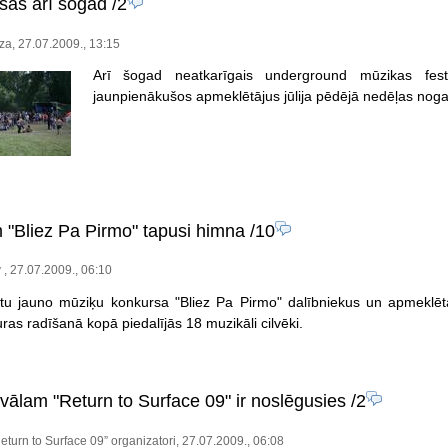
osās arī šogad
/2
za, 27.07.2009., 13:15
Arī šogad neatkarīgais underground mūzikas festi
jaunpienākušos apmeklētājus jūlija pēdējā nedēļas nog
"Bliez Pa Pirmo" tapusi himna
/10
v , 27.07.2009., 06:10
otu jauno mūziķu konkursa "Bliez Pa Pirmo" dalībniekus un apmeklētā
ras radīšanā kopā piedalījās 18 muzikāli cilvēki.
ivālam "Return to Surface 09" ir noslēgusies
/2
Return to Surface 09” organizatori, 27.07.2009., 06:08