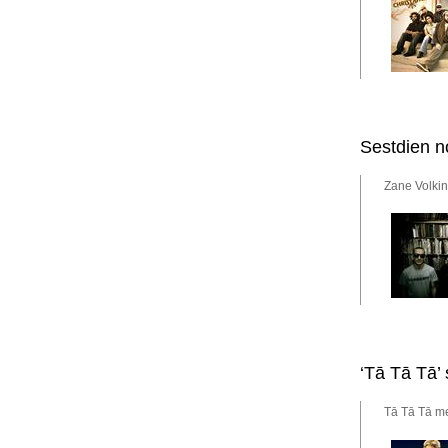
Sestdien n
Zane Volkin
‘Tā Tā Tā’
Tā Tā Tā m