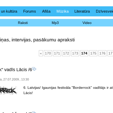
 un kultūra
Forums
Afiša
Mūzika
Literatūra
Dzīvesvei
Raksti
Mp3
Video
iņas, intervijas, pasākumu apraksti
«
170
171
172
173
174
175
176
17
k" vadīs Lācis
/6
ka, 27.07.2009., 13:30
6. Latvijas/ Igaunijas festivāla "Borderrock" vadītājs ir 
Lācis!