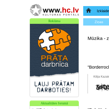
Sākumlapa
Izklaide
Reklāma
Ziņas
Mūzika - z
"Borderroc
Kitija Kaza
Aktualitātes forumā