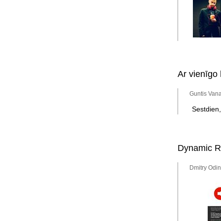
Ar vienīgo
Guntis Vana
Sestdien,
Dynamic Re
Dmitry Odin