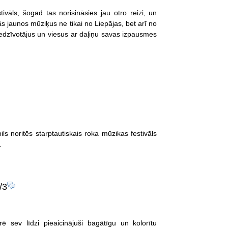
vāls, šogad tas norisināsies jau otro reizi, un
nās jaunos mūziķus ne tikai no Liepājas, bet arī no
 iedzīvotājus un viesus ar daļiņu savas izpausmes
s noritēs starptautiskais roka mūzikas festivāls
.
/3
ē sev līdzi pieaicinājuši bagātīgu un kolorītu