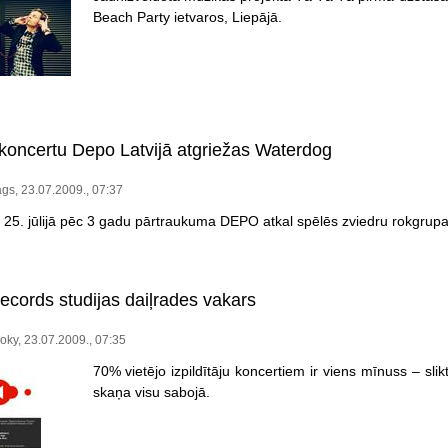
Beach Party ietvaros, Liepājā.
 koncertu Depo Latvijā atgriežas Waterdog
gs, 23.07.2009., 07:37
 25. jūlijā pēc 3 gadu pārtraukuma DEPO atkal spēlēs zviedru rokgrup
cords studijas daiļrades vakars
oky, 23.07.2009., 07:35
70% vietējo izpildītāju koncertiem ir viens mīnuss – slikt
skaņa visu sabojā.