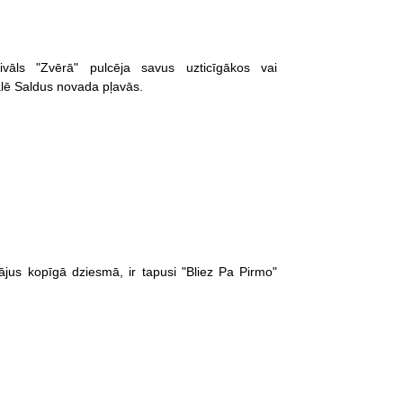
vāls "Zvērā" pulcēja savus uzticīgākos vai
alē Saldus novada pļavās.
jus kopīgā dziesmā, ir tapusi "Bliez Pa Pirmo"