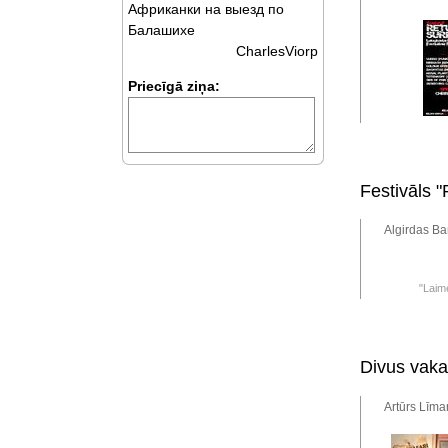
Африканки на выезд по
Балашихе
CharlesViorp
Priecīgā ziņa:
Festivāls 
Algirdas Ba
"Laime
Divus vaka
Artūrs Līma