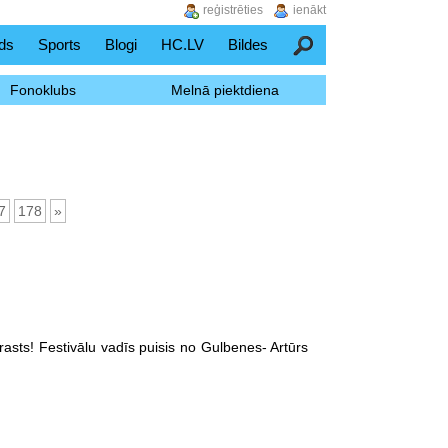
reģistrēties
ienākt
ds
Sports
Blogi
HC.LV
Bildes
Meklēšana
Fonoklubs
Melnā piektdiena
7
178
»
atrasts! Festivālu vadīs puisis no Gulbenes- Artūrs