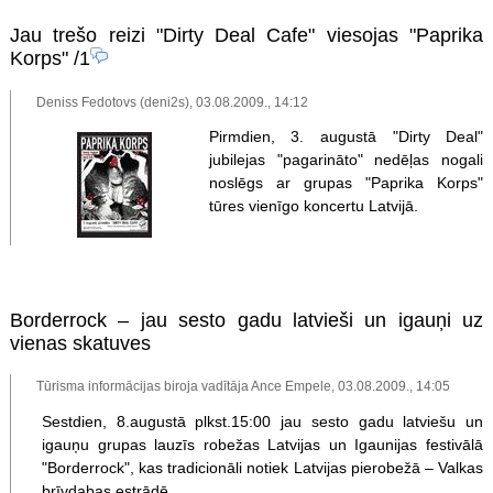
Jau trešo reizi "Dirty Deal Cafe" viesojas "Paprika
Korps"
/1
Deniss Fedotovs (deni2s), 03.08.2009., 14:12
Pirmdien, 3. augustā "Dirty Deal"
jubilejas "pagarināto" nedēļas nogali
noslēgs ar grupas "Paprika Korps"
tūres vienīgo koncertu Latvijā.
Borderrock – jau sesto gadu latvieši un igauņi uz
vienas skatuves
Tūrisma informācijas biroja vadītāja Ance Empele, 03.08.2009., 14:05
Sestdien, 8.augustā plkst.15:00 jau sesto gadu latviešu un
igauņu grupas lauzīs robežas Latvijas un Igaunijas festivālā
"Borderrock", kas tradicionāli notiek Latvijas pierobežā – Valkas
brīvdabas estrādē.