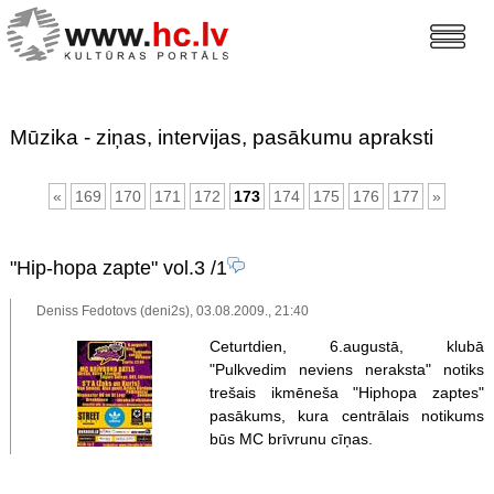
Mūzika - ziņas, intervijas, pasākumu apraksti
«
169
170
171
172
173
174
175
176
177
»
"Hip-hopa zapte" vol.3
/1
Deniss Fedotovs (deni2s), 03.08.2009., 21:40
Ceturtdien, 6.augustā, klubā
"Pulkvedim neviens neraksta" notiks
trešais ikmēneša "Hiphopa zaptes"
pasākums, kura centrālais notikums
būs MC brīvrunu cīņas.