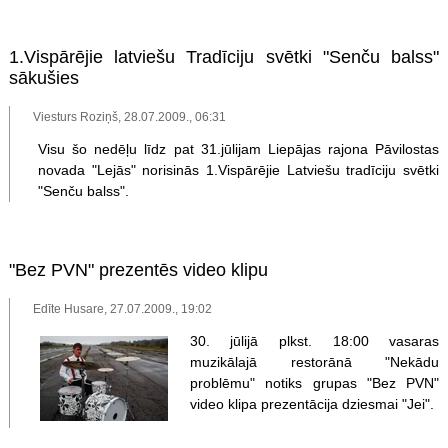
1.Vispārējie latviešu Tradīciju svētki "Senču balss"
sākušies
Viesturs Roziņš, 28.07.2009., 06:31
Visu šo nedēļu līdz pat 31.jūlijam Liepājas rajona Pāvilostas
novada "Lejās" norisinās 1.Vispārējie Latviešu tradīciju svētki
"Senču balss".
"Bez PVN" prezentēs video klipu
Edīte Husare, 27.07.2009., 19:02
30. jūlijā plkst. 18:00 vasaras
muzikālajā restorānā "Nekādu
problēmu" notiks grupas "Bez PVN"
video klipa prezentācija dziesmai "Jei".