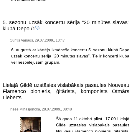
5. sezonu uzsāk koncertu sērija "20 minūtes slavas"
klubā Depo
/1
Guntis Vanags, 29.07.2009., 13:47
6. augustā ar kārtējo ikmēneša koncertu 5. sezonu klubā Depo
uzsāk koncertu sērija "20 minūtes slavas". Tie ir koncerti klubā
vēl nespēlējušām grupām.
Lielajā Ģildē uzstāsies vislabākais pasaules Nouveau
Flamenco pionieris, ģitārists, komponists Otmārs
Lieberts
Inese Mihasjonoka, 28.07.2009., 08:48
Šā gada 11.oktobrī plkst. 17.00 Lielajā
Ģildē uzstāsies vislabākais pasaules
Nouveau Flamenco pionieris, ģitārists,