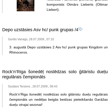
komponists Otmārs Lieberts (Ottmar
Liebert).
Depo uzstāsies Asv hc/ punk grupas
/4
Guntis Vanags, 28.07.2009., 07:10
3. augustā Depo uzstāsies 2 Asv hc/ punk grupas Kingdom un
Rhinoceros.
Rock’n’Riga šonedēļ noslēdzas solo ģitāristu dueļu
regulārais čempionāts
Gustavs Terzens , 28.07.2009., 06:43
Rock’n’Riga šonedēļ noslēdzas solo ģitāristu dueļu regulārais
čempionāts un nedēļas beigās beidzas pieteikšanās Garāžas
dueļu otrajai sezonai!