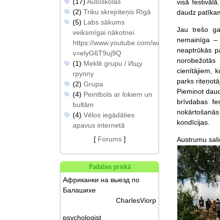
(17)
Autoskolas
visā festivāl
(2)
Triku skrejriteņis Rīgā
daudz patīkamo
(5)
Labs sākums
Jau trešo gad
veiksmīgai nākotnei.
nemainīga – 
https://www.youtube.com/watch?
neaptrūkās pa
v=elyG6T9uj9Q
norobežotās
(1)
Meklē grupu / Ищу
cienītājiem, 
группу
parks riteņotā
(2)
Grupa
Pieminot daud
(4)
Peintbols ar lokiem un
brīvdabas fe
bultām
nokārtošanās 
(4)
Vēlos iegādāties
kondīcijas.
apavus internetā
[
Forums
]
Austrumu saliņ
Padalies priekā
Африканки на выезд по
Балашихе
CharlesViorp
psychologist