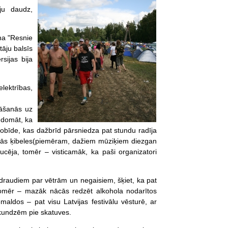
ju daudz,
iņa "Resnie
tāju balsīs
rsijas bija
lektrības,
tāšanās uz
 domāt, ka
 Nobīde, kas dažbrīd pārsniedza pat stundu radīja
skās ķibeles(piemēram, dažiem mūziķiem diezgan
aucēja, tomēr – visticamāk, ka paši organizatori
m draudiem par vētrām un negaisiem, šķiet, ka pat
 tomēr – mazāk nācās redzēt alkohola nodarītos
aldos – pat visu Latvijas festivālu vēsturē, ar
kundzēm pie skatuves.