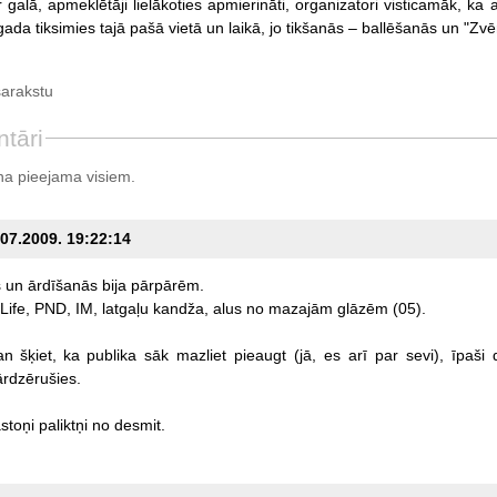
ir galā, apmeklētāji lielākoties apmierināti, organizatori visticamāk, 
gada tiksimies tajā pašā vietā un laikā, jo tikšanās – ballēšanās un "Zvē
sarakstu
tāri
a pieejama visiem.
.07.2009. 19:22:14
s
un
ārdīšanās
bija
pārpārēm.
Life,
PND,
IM,
latgaļu
kandža,
alus
no
mazajām
glāzēm
(05).
an
šķiet,
ka
publika
sāk
mazliet
pieaugt
(jā,
es
arī
par
sevi),
īpaši
rdzērušies.
stoņi
paliktņi
no
desmit.