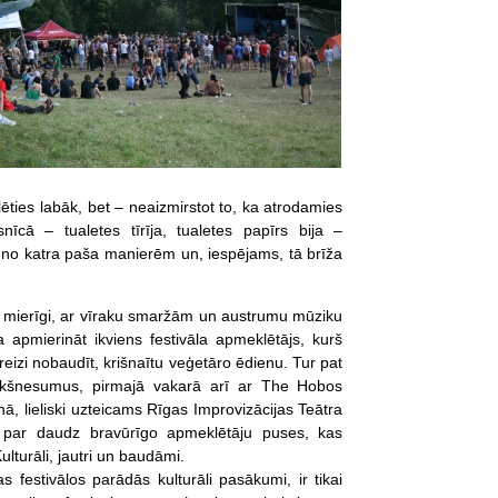
ēties labāk, bet – neaizmirstot to, ka atrodamies
īcā – tualetes tīrīja, tualetes papīrs bija –
a no katra paša manierēm un, iespējams, tā brīža
n mierīgi, ar vīraku sma
ržām un austrumu mūziku
ja apmierināt ikviens festivāla apmeklētājs, kurš
o reizi nobaudīt, krišnaītu veģetāro ēdienu. Tur pat
riekšnesumus, pirmajā vakarā arī ar The Hobos
ā, lieliski uzteicams Rīgas Improvizācijas Teātra
o par daudz bravūrīgo apmeklētāju puses, kas
lturāli, jautri un baudāmi.
festivālos parādās kulturāli pasākumi, ir tikai