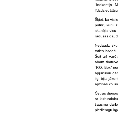
"Inokentijs 
līdzdziedātāju
Šķiet, ka vis
putni", kuri u
skanēja visu 
radušās daud
Nedaudz skum
toties latvieš
Šeit arī varē
abām skatuvēm
"P.O. Box" nos
apjukumu gan 
ilgi bija jāk
apzinās ko un
Četras dienas 
ar kulturālāk
šausmu darbus
piedienīgu l