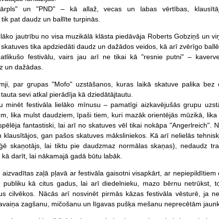
Mārpls" un "PND" – kā allaž, vecas un labas vērtības, klausītā
 tik pat daudz un ballīte turpinās.
lielāko jautrību no visa muzikālā klāsta piedāvāja Roberts Gobziņš un v
z skatuves tika apdziedāti daudz un dažādos veidos, kā arī zvērīgo ballē
atlikušo festivālu, vairs jau arī ne tikai kā "resnie putni" – kaverve
z un dažādas.
ji, par grupas "Mofo" uzstāšanos, kuras laikā skatuve palika bez e
u tauta sevi atkal pierādīja kā dziedātājtautu.
tu minēt festivāla lielāko mīnusu – pamatīgi aizkavējušās grupu uzs
, lika mulst daudziem, īpaši tiem, kuri mazāk orientējās mūzikā, lika
pēlēja fantastiski, lai arī no skatuves vēl tikai nokāpa "Angerlreich".
klausītājos, gan pašos skatuves māksliniekos. Kā arī nelielās tehni
oriģē skaņotājs, lai tiktu pie daudzmaz normālas skaņas), nedaudz tr
 kā darīt, lai nākamajā gadā būtu labāk.
aizvadītas zaļā pļavā ar festivāla gaisotni visapkārt, ar nepiepildītie
u publiku kā citus gadus, lai arī diedelnieku, mazo bērnu netrūkst,
 cilvēkos. Nācās arī nosvinēt pirmās kāzas festivāla vēsturē, ja nem
īgavaiņa zagšanu, mičošanu un līgavas pušķa mešanu neprecētām jaun