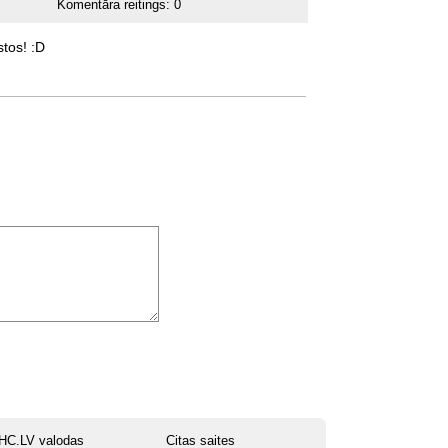
Komentāra reitings:
0
stos!
:D
HC.LV valodas
Citas saites