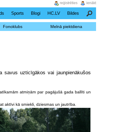
reģistrēties
ienākt
ds
Sports
Blogi
HC.LV
Bildes
Meklēšana
Fonoklubs
Melnā piektdiena
ja savus uzticīgākos vai jaunpienākušos
 patīkamām atmiņām par pagājušā gada ballīti un
pat aktīvi kā smiekli, dziesmas un jautrība.