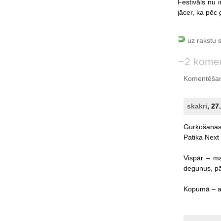
Festivāls nu 
jācer, ka pēc 
uz rakstu 
2 komen
Komentēšan
skakri
, 27
Gurķošanā
Patika
Next
Vispār
–
m
degunus,
pā
Kopumā
–
a