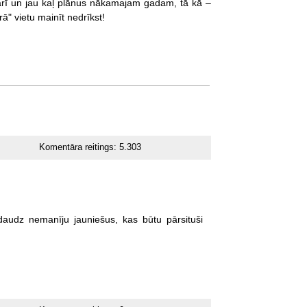
ka arī un jau kaļ plānus nākamajam gadam, tā kā –
rā" vietu mainīt nedrīkst!
Komentāra reitings:
5.303
daudz
nemanīju
jauniešus,
kas
būtu
pārsituši