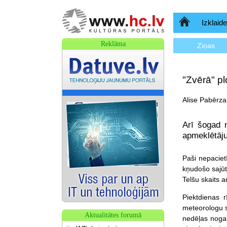
Sākumlapa
Izklaide
Reklāma
Ziņas
"Zvērā" pl
Alise Pabērza
Arī šogad 
apmeklētāju
Paši nepaciet
kņudošo sajūt
Telšu skaits ar
Piektdienas 
meteorologu s
Aktualitātes forumā
nedēļas nogalē