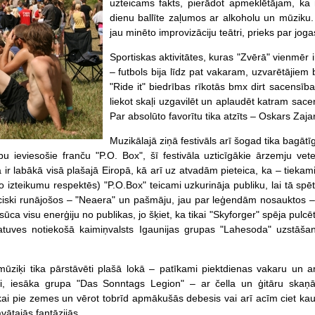
uzteicams fakts, pierādot apmeklētājam, ka m
dienu ballīte zaļumos ar alkoholu un mūziku.
jau minēto improvizāciju teātri, prieks par jo
Sportiskas aktivitātes, kuras "Zvērā" vienmēr i
– futbols bija līdz pat vakaram, uzvarētājiem
"Ride it" biedrības rīkotās bmx dirt sacensīb
liekot skaļi uzgavilēt un aplaudēt katram sac
Par absolūto favorītu tika atzīts – Oskars Zajar
Muzikālajā ziņā festivāls arī šogad tika bagāt
bu ieviesošie franču "P.O. Box", šī festivāla uzticīgākie ārzemju ve
ā ir labākā visā plašajā Eiropā, kā arī uz atvadām pieteica, ka – tiekam
šo izteikumu respektēs) "P.O.Box" teicami uzkurināja publiku, lai tā s
iski runājošos – "Neaera" un pašmāju, jau par leģendām nosauktos – "
ūca visu enerģiju no publikas, jo šķiet, ka tikai "Skyforger" spēja pulc
atuves notiekošā kaimiņvalsts Igaunijas grupas "Lahesoda" uzstāšan
ūziķi tika pārstāvēti plašā lokā – patīkami piektdienas vakaru un arī
uvi, iesāka grupa "Das Sonntags Legion" – ar čella un ģitāru skaņ
ikai pie zemes un vērot tobrīd apmākušās debesis vai arī acīm ciet kau
vātajās fantāzijās.