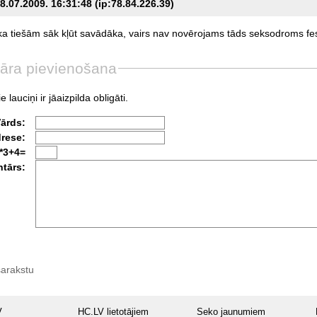
8.07.2009. 16:31:48 (ip:78.84.226.39)
ka
tiešām
sāk
kļūt
savādāka,
vairs
nav
novērojams
tāds
seksodroms
fe
āra pievienošana
e lauciņi ir jāaizpilda obligāti.
Vārds:
drese:
*3+4=
tārs:
sarakstu
V
HC.LV lietotājiem
Seko jaunumiem