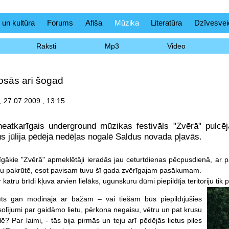
 un kultūra
Forums
Afiša
Mūzika
Literatūra
Dzīvesvei
Raksti
Mp3
Video
osās arī šogad
, 27.07.2009., 13:15
neatkarīgais underground mūzikas festivāls "Zvērā" pulcē
s jūlija pēdējā nedēļas nogalē Saldus novada pļavās.
īgākie "Zvērā" apmeklētāji ieradās jau ceturtdienas pēcpusdienā, ar
u pakrūtē, esot pavisam tuvu šī gada zvērīgajam pasākumam.
 katru brīdi kļuva arvien lielāks, ugunskuru dūmi piepildīja teritoriju tik 
rīts gan modināja ar bažām – vai tiešām būs piepildījušies
olījumi par gaidāmo lietu, pērkona negaisu, vētru un pat krusu
? Par laimi, - tās bija pirmās un teju arī pēdējās lietus piles