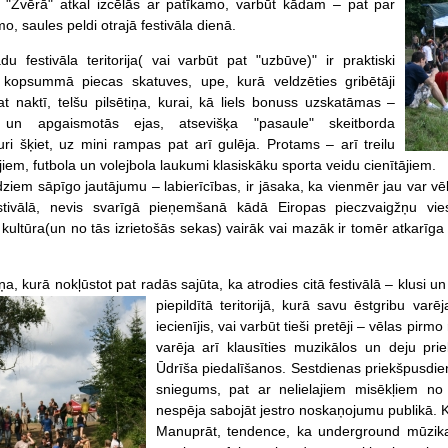
ā. "Zvērā" atkal izcēlās ar patīkamo, varbūt kādam – pat par
, saules peldi otrajā festivāla dienā.
u festivāla teritorija( vai varbūt pat "uzbūve)" ir praktiski
kopsummā piecas skatuves, upe, kurā veldzēties gribētāji
t naktī, telšu pilsētiņa, kurai, kā liels bonuss uzskatāmas –
 un apgaismotās ejas, atsevišķa "pasaule" skeitborda
kuri šķiet, uz mini rampas pat arī gulēja. Protams – arī treilu
jiem, futbola un volejbola laukumi klasiskāku sporta veidu cienītājiem.
ziem sāpīgo jautājumu – labierīcības, ir jāsaka, ka vienmēr jau var vēl
stivālā, nevis svarīgā pieņemšanā kādā Eiropas pieczvaigžņu viesn
kultūra(un no tās izrietošās sekas) vairāk vai mazāk ir tomēr atkarīg
a, kurā nokļūstot pat radās sajūta, ka atrodies citā festivālā – klusi u
piepildītā teritorijā, kurā savu ēstgribu varē
iecienījis, vai varbūt tieši pretēji – vēlas pirm
varēja arī klausīties muzikālos un deju p
Ūdrīša piedalīšanos. Sestdienas priekšpusdien
sniegums, pat ar nelielajiem misēkļiem n
nespēja sabojāt jestro noskaņojumu publikā. Ku
Manuprāt, tendence, ka underground mūzikas 