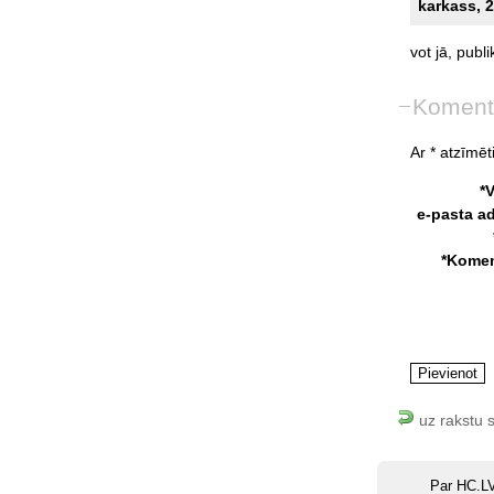
karkass, 2
vot
jā,
publi
Koment
Ar * atzīmēti
*
e-pasta a
*Komen
uz rakstu 
Par HC.L