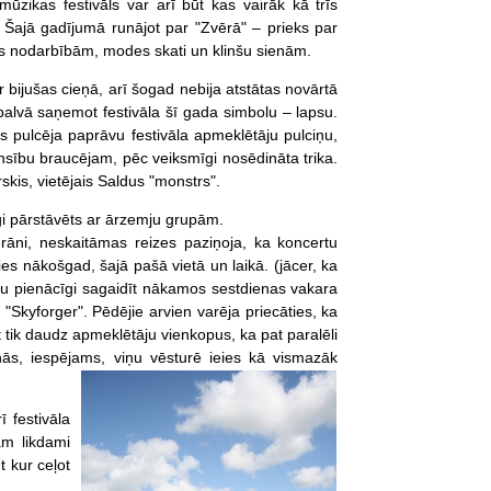
ūzikas festivāls var arī būt kas vairāk kā trīs
 Šajā gadījumā runājot par "Zvērā" – prieks par
gas nodarbībām, modes skati un klinšu sienām.
r bijušas cieņā, arī šogad nebija atstātas novārtā
 balvā saņemot festivāla šī gada simbolu – lapsu.
as pulcēja paprāvu festivāla apmeklētāju pulciņu,
ensību braucējam, pēc veiksmīgi nosēdināta trika.
skis, vietējais Saldus "monstrs".
īgi pārstāvēts ar ārzemju grupām.
terāni, neskaitāmas reizes paziņoja, ka koncertu
ies nākošgad, šajā pašā vietā un laikā. (jācer, ka
pētu pienācīgi sagaidīt nākamos sestdienas vakara
Skyforger". Pēdējie arvien varēja priecāties, ka
ēt tik daudz apmeklētāju vienkopus, ka pat paralēli
ās, iespējams, viņu vēsturē ieies kā vismazāk
 festivāla
ām likdami
t kur ceļot