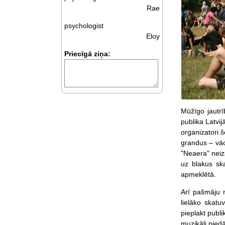
Rae
psychologist
Eloy
Priecīgā ziņa:
Mūžīgo jautrī
publika Latvij
organizatori 
grandus – vāc
"Neaera" neizs
uz blakus sk
apmeklētā.
Arī pašmāju m
lielāko skat
pieplakt publ
muzikāli piedā