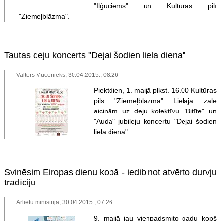
"Iļģuciems" un Kultūras pilī
"Ziemeļblāzma".
Tautas deju koncerts "Dejai šodien liela diena"
Valters Mucenieks, 30.04.2015., 08:26
Piektdien, 1. maijā plkst. 16.00 Kultūras
pils "Ziemeļblāzma" Lielajā zālē
aicinām uz deju kolektīvu "Bitīte" un
"Auda" jubileju koncertu "Dejai šodien
liela diena".
Svinēsim Eiropas dienu kopā - iedibinot atvērto durvju
tradīciju
Ārlietu ministrija, 30.04.2015., 07:26
9. maijā jau vienpadsmito gadu kopš