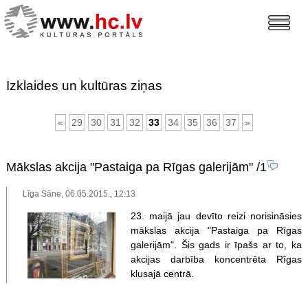
Izklaides un kultūras ziņas
«
29
30
31
32
33
34
35
36
37
»
Mākslas akcija "Pastaiga pa Rīgas galerijām"
/1
Līga Sāne, 06.05.2015., 12:13
23. maijā jau devīto reizi norisināsies
mākslas akcija "Pastaiga pa Rīgas
galerijām". Šis gads ir īpašs ar to, ka
akcijas darbība koncentrēta Rīgas
klusajā centrā.