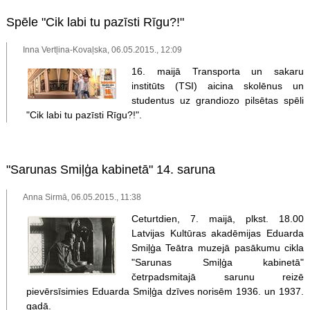
Spēle "Cik labi tu pazīsti Rīgu?!"
Inna Vertļina-Kovaļska, 06.05.2015., 12:09
16. maijā Transporta un sakaru
institūts (TSI) aicina skolēnus un
studentus uz grandiozo pilsētas spēli
"Cik labi tu pazīsti Rīgu?!".
"Sarunas Smiļģa kabinetā" 14. saruna
Anna Sirmā, 06.05.2015., 11:38
Ceturtdien, 7. maijā, plkst. 18.00
Latvijas Kultūras akadēmijas Eduarda
Smiļģa Teātra muzejā pasākumu cikla
"Sarunas Smiļģa kabinetā"
četrpadsmitajā sarunu reizē
pievērsīsimies Eduarda Smiļģa dzīves norisēm 1936. un 1937.
gadā.