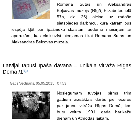
Romana Sutas un Aleksandras
Beļcovas muzejs (Rīgā, Elizabetes ielā
57a, dz. 26) aicina uz radošo
sietspiedes darbnīcu, kurā katram būs
iespēja kļūt par īpašnieku skaistam auduma maisiņam ar
apdrukām, kas ekskluzīvi pieejamas tikai Romana Sutas un
Aleksandras Beļcovas muzejā.
Latvijai tapusi īpaša dāvana – unikāla vitrāža Rīgas
Domā
/1
Gatis Vectirāns, 05.05.2015., 07:53
Noslēgumam tuvojas pirms trim
gadiem aizsāktais darbs pie ieceres
par jaunu vitrāžu Rīgas Domā, kas
būtu veltīta 1991. gada barikāžu
dienām un Atmodas laikam.