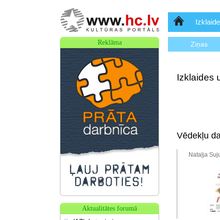
Sākumlapa
Izklaide
Reklāma
Ziņas
Izklaides 
Vēdekļu da
Nataļja Suj
Aktualitātes forumā