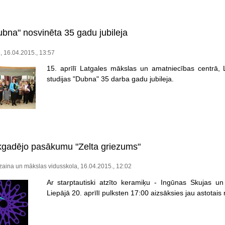
ubna" nosvinēta 35 gadu jubileja
e, 16.04.2015., 13:57
15. aprīlī Latgales mākslas un amatniecības centrā, L
studijas "Dubna" 35 darba gadu jubileja.
ikgadējo pasākumu "Zelta griezums"
zaina un mākslas vidusskola, 16.04.2015., 12:02
Ar starptautiski atzīto keramiķu - Ingūnas Skujas u
Liepājā 20. aprīlī pulksten 17:00 aizsāksies jau astotai