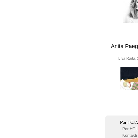
Anita Paeg
Līva Raita,
Par HC.L
Par HC.
Kontakti