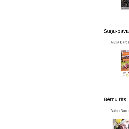
Suņu-pava
Aivija Bārd
Bērnu rīts
Baiba Bucen