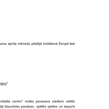
juma aprīļa mēneša pēdējā trešdienā Eiropā tiek
trs"
dstila centrs" notiks pavasara ziediem veltīts
i klausīsies pasakas, spēlēs spēles un iepazīs