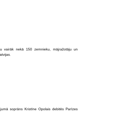
au vairāk nekā 150 zemnieku, mājražotāju un
tvijas.
ējumā soprāns Kristīne Opolais debitēs Parīzes