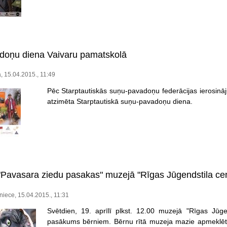
doņu diena Vaivaru pamatskolā
a, 15.04.2015., 11:49
Pēc Starptautiskās suņu-pavadoņu federācijas ierosinā
atzimēta Starptautiskā suņu-pavadoņu diena.
 "Pavasara ziedu pasakas" muzejā "Rīgas Jūgendstila cen
iece, 15.04.2015., 11:31
Svētdien, 19. aprīlī plkst. 12.00 muzejā "Rīgas Jūgen
pasākums bērniem. Bērnu rītā muzeja mazie apmeklētāj