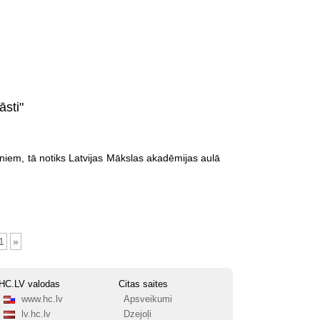
āsti"
iem, tā notiks Latvijas Mākslas akadēmijas aulā
1
»
HC.LV valodas
Citas saites
www.hc.lv
Apsveikumi
lv.hc.lv
Dzejoļi