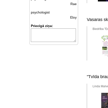
Rae
psychologist
Eloy
Vasaras sk
Priecīgā ziņa:
Biedrība "Er
"Tvīda bra
Linda Malve