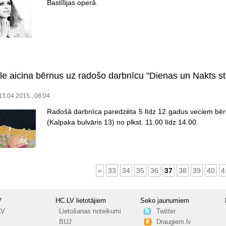
Bastīlijas operā.
le aicina bērnus uz radošo darbnīcu "Dienas un Nakts st
 13.04.2015., 08:04
Radošā darbnīca paredzēta 5 līdz 12 gadus veciem bērn
(Kalpaka bulvāris 13) no plkst. 11.00 līdz 14.00.
«
33
34
35
36
37
38
39
40
4
V
HC.LV lietotājiem
Seko jaunumiem
LV
Lietošanas noteikumi
Twitter
BUJ
Draugiem.lv