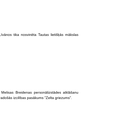
īvānos tika nosvinēta Tautas lietišķās mākslas
n Melisas Breidenas personālizstādes atklāšanu
s radošās izcilības pasākums "Zelta griezums".