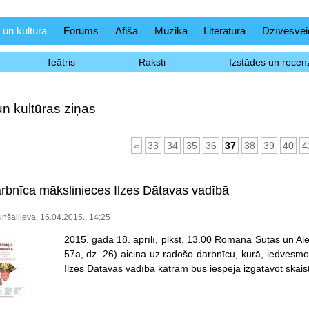
 un kultūra
Forums
Afiša
Mūzika
Literatūra
Dzīvesvei
Teātris
Raksti
Izstādes un recenz
un kultūras ziņas
«
33
34
35
36
37
38
39
40
4
rbnīca mākslinieces Ilzes Dātavas vadībā
unšalijeva, 16.04.2015., 14:25
2015. gada 18. aprīlī, plkst. 13.00 Romana Sutas un Al
57a, dz. 26) aicina uz radošo darbnīcu, kurā, iedvesmo
Ilzes Dātavas vadībā katram būs iespēja izgatavot skaist