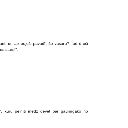
esanti un aizraujoši pavadīt šo vasaru? Tad droši
es stars!".
ens", kuru pelnīti mēdz dēvēt par gaumīgāko no