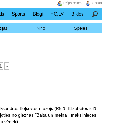
reģistrēties
ienākt
ds
Sports
Blogi
HC.LV
Bildes
Meklēšana
ijas
Kino
Spēles
1
»
eksandras Beļcovas muzejs (Rīgā, Elizabetes ielā
joties no gleznas "Baltā un melnā", mākslinieces
u vēdekli.