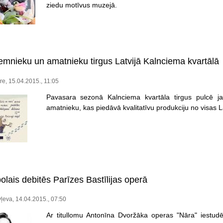
ziedu motīvus muzejā.
zemnieku un amatnieku tirgus Latvijā Kalnciema kvartālā
re, 15.04.2015., 11:05
Pavasara sezonā Kalnciema kvartāla tirgus pulcē j
amatnieku, kas piedāvā kvalitatīvu produkciju no visas La
olais debitēs Parīzes Bastīlijas operā
ļeva, 14.04.2015., 07:50
Ar titullomu Antonīna Dvoržāka operas "Nāra" iestud