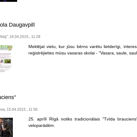
ola Daugavpilī
folg", 16.04.2015., 11:28
Meklējat vietu, kur jūsu bērns varētu lietderīgi, inter
reģistrējieties mūsu vasaras skolai - "Vasara, saule, saul
uciens"
sa, 15.04.2015., 11:56
25. aprīlī Rīgā notiks tradicionālais "Tvīda brauci
veloparādēm.