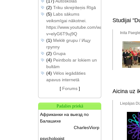
(17)
Autoskolas
(2)
Triku skrejriteņis Rīgā
(5)
Labs sākums
Studijai "D
veiksmīgai nākotnei.
https://www.youtube.com/watch?
Inita Paegl
v=elyG6T9uj9Q
(1)
Meklē grupu / Ищу
группу
(2)
Grupa
(4)
Peintbols ar lokiem un
bultām
(4)
Vēlos iegādāties
apavus internetā
[
Forums
]
Aicina uz 
Liepājas Di
Padalies priekā
Африканки на выезд по
Балашихе
CharlesViorp
psychologist