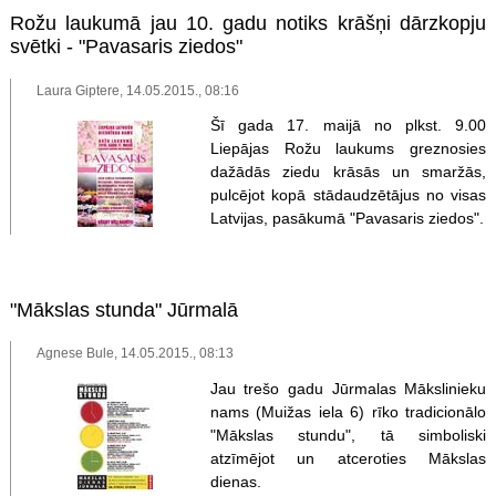
Rožu laukumā jau 10. gadu notiks krāšņi dārzkopju
svētki - "Pavasaris ziedos"
Laura Giptere, 14.05.2015., 08:16
Šī gada 17. maijā no plkst. 9.00
Liepājas Rožu laukums greznosies
dažādās ziedu krāsās un smaržās,
pulcējot kopā stādaudzētājus no visas
Latvijas, pasākumā "Pavasaris ziedos".
"Mākslas stunda" Jūrmalā
Agnese Bule, 14.05.2015., 08:13
Jau trešo gadu Jūrmalas Mākslinieku
nams (Muižas iela 6) rīko tradicionālo
"Mākslas stundu", tā simboliski
atzīmējot un atceroties Mākslas
dienas.