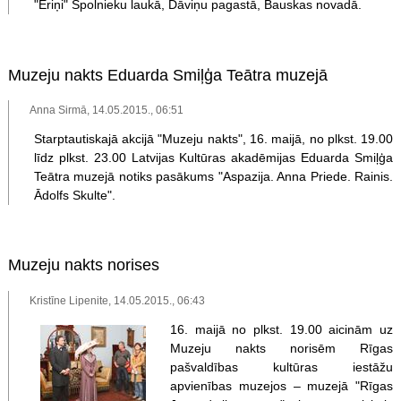
"Eriņi" Spolnieku laukā, Dāviņu pagastā, Bauskas novadā.
Muzeju nakts Eduarda Smiļģa Teātra muzejā
Anna Sirmā, 14.05.2015., 06:51
Starptautiskajā akcijā "Muzeju nakts", 16. maijā, no plkst. 19.00
līdz plkst. 23.00 Latvijas Kultūras akadēmijas Eduarda Smiļģa
Teātra muzejā notiks pasākums "Aspazija. Anna Priede. Rainis.
Ādolfs Skulte".
Muzeju nakts norises
Kristīne Lipenite, 14.05.2015., 06:43
16. maijā no plkst. 19.00 aicinām uz
Muzeju nakts norisēm Rīgas
pašvaldības kultūras iestāžu
apvienības muzejos – muzejā "Rīgas