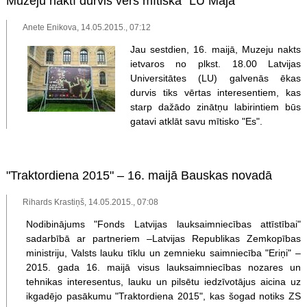
Muzeju naktī durvis vērs mītiskā "LU Māja"
Anete Enikova, 14.05.2015., 07:12
Jau sestdien, 16. maijā, Muzeju nakts
ietvaros no plkst. 18.00 Latvijas
Universitātes (LU) galvenās ēkas
durvis tiks vērtas interesentiem, kas
starp dažādo zinātņu labirintiem būs
gatavi atklāt savu mītisko "Es".
"Traktordiena 2015" – 16. maijā Bauskas novadā
Rihards Krastiņš, 14.05.2015., 07:08
Nodibinājums "Fonds Latvijas lauksaimniecības attīstībai"
sadarbībā ar partneriem –Latvijas Republikas Zemkopības
ministriju, Valsts lauku tīklu un zemnieku saimniecība "Eriņi" –
2015. gada 16. maijā visus lauksaimniecības nozares un
tehnikas interesentus, lauku un pilsētu iedzīvotājus aicina uz
ikgadējo pasākumu "Traktordiena 2015", kas šogad notiks ZS