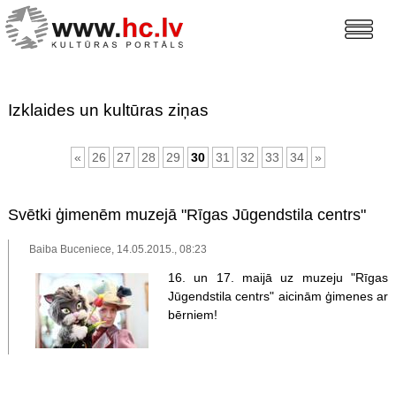
Izklaides un kultūras ziņas
«
26
27
28
29
30
31
32
33
34
»
Svētki ģimenēm muzejā "Rīgas Jūgendstila centrs"
Baiba Buceniece, 14.05.2015., 08:23
16. un 17. maijā uz muzeju "Rīgas
Jūgendstila centrs" aicinām ģimenes ar
bērniem!