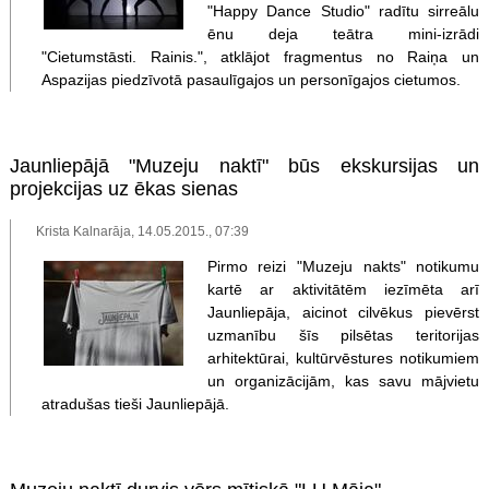
"Happy Dance Studio" radītu sirreālu
ēnu deja teātra mini-izrādi
"Cietumstāsti. Rainis.", atklājot fragmentus no Raiņa un
Aspazijas piedzīvotā pasaulīgajos un personīgajos cietumos.
Jaunliepājā "Muzeju naktī" būs ekskursijas un
projekcijas uz ēkas sienas
Krista Kalnarāja, 14.05.2015., 07:39
Pirmo reizi "Muzeju nakts" notikumu
kartē ar aktivitātēm iezīmēta arī
Jaunliepāja, aicinot cilvēkus pievērst
uzmanību šīs pilsētas teritorijas
arhitektūrai, kultūrvēstures notikumiem
un organizācijām, kas savu mājvietu
atradušas tieši Jaunliepājā.