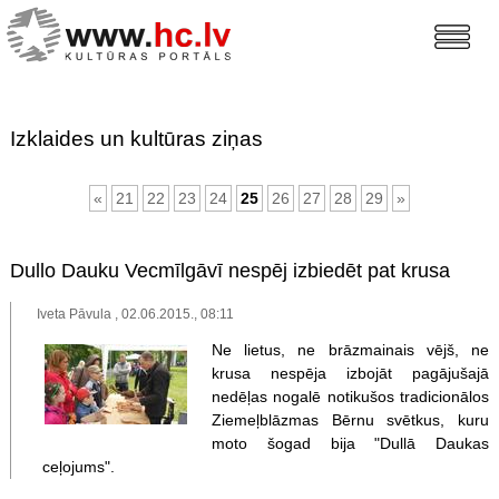
Izklaides un kultūras ziņas
«
21
22
23
24
25
26
27
28
29
»
Dullo Dauku Vecmīlgāvī nespēj izbiedēt pat krusa
Iveta Pāvula , 02.06.2015., 08:11
Ne lietus, ne brāzmainais vējš, ne
krusa nespēja izbojāt pagājušajā
nedēļas nogalē notikušos tradicionālos
Ziemeļblāzmas Bērnu svētkus, kuru
moto šogad bija "Dullā Daukas
ceļojums".