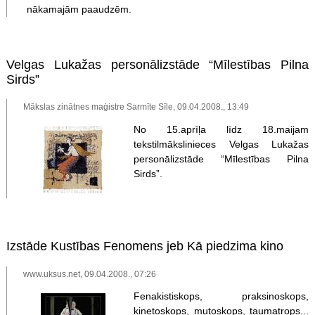
nākamajām paaudzēm.
Velgas Lukažas personālizstāde “Mīlestības Pilna
Sirds”
Mākslas zinātnes maģistre Sarmīte Sīle, 09.04.2008., 13:49
No 15.aprīļa līdz 18.maijam
tekstilmākslinieces Velgas Lukažas
personālizstāde “Mīlestības Pilna
Sirds”.
Izstāde Kustības Fenomens jeb Kā piedzima kino
www.uksus.net, 09.04.2008., 07:26
Fenakistiskops, praksinoskops,
kinetoskops, mutoskops, taumatrops...