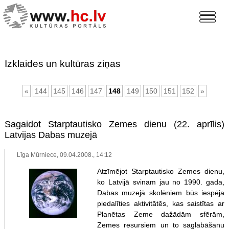
Izklaides un kultūras ziņas
«
144
145
146
147
148
149
150
151
152
»
Sagaidot Starptautisko Zemes dienu (22. aprīlis)
Latvijas Dabas muzejā
Līga Mūrniece, 09.04.2008., 14:12
Atzīmējot Starptautisko Zemes dienu,
ko Latvijā svinam jau no 1990. gada,
Dabas muzejā skolēniem būs iespēja
piedalīties aktivitātēs, kas saistītas ar
Planētas Zeme dažādām sfērām,
Zemes resursiem un to saglabāšanu