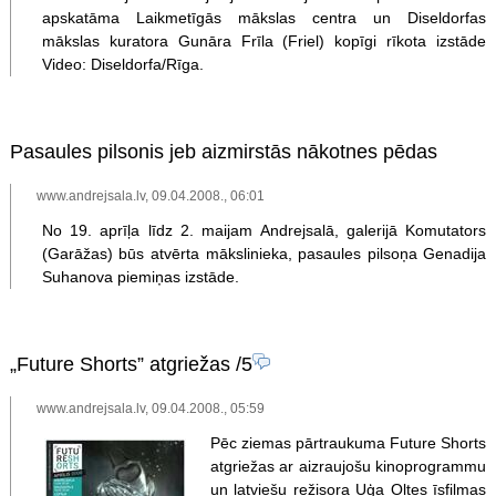
apskatāma Laikmetīgās mākslas centra un Diseldorfas
mākslas kuratora Gunāra Frīla (Friel) kopīgi rīkota izstāde
Video: Diseldorfa/Rīga.
Pasaules pilsonis jeb aizmirstās nākotnes pēdas
www.andrejsala.lv, 09.04.2008., 06:01
No 19. aprīļa līdz 2. maijam Andrejsalā, galerijā Komutators
(Garāžas) būs atvērta mākslinieka, pasaules pilsoņa Genadija
Suhanova piemiņas izstāde.
„Future Shorts” atgriežas
/5
www.andrejsala.lv, 09.04.2008., 05:59
Pēc ziemas pārtraukuma Future Shorts
atgriežas ar aizraujošu kinoprogrammu
un latviešu režisora Uģa Oltes īsfilmas