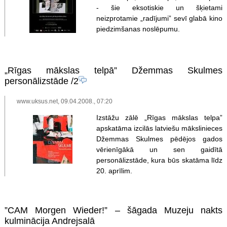
- šie eksotiskie un šķietami
neizprotamie „radījumi” sevī glabā kino
piedzimšanas noslēpumu.
„Rīgas mākslas telpā” Džemmas Skulmes
personālizstāde
/2
www.uksus.net, 09.04.2008., 07:20
Izstāžu zālē „Rīgas mākslas telpa”
apskatāma izcilās latviešu mākslinieces
Džemmas Skulmes pēdējos gados
vērienīgākā un sen gaidītā
personālizstāde, kura būs skatāma līdz
20. aprīlim.
”CAM Morgen Wieder!” – šāgada Muzeju nakts
kulminācija Andrejsalā