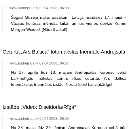
www.andrejsala.lv, 09.04.2008., 06:08
Šogad Muzeju nakts pasākumi Latvijā risināsies 17. maijā –
Vācijas kultūras mēneša laikā, un tos vienos devīze Komm
Morgen Wieder! (Nāc rīt atkal!).
Ceturtā „Ars Baltica” fotomākslas triennāle Andrejsalā
www.andrejsala.lv, 09.04.2008., 06:07
No 17. aprīļa līdz 18. maijam Andrejsalas Korpusu cehā
Laikmetīgās mākslas centrs rīkos ceturtās Ars Baltica
fotomākslas triennāles izstādi Neraizējies! Esi ziņkārīgs!
Izstāde „Video: Diseldorfa/Rīga”
www.andrejsala.lv, 09.04.2008., 06:05
No 28. maija līdz 29. jūnijam Andrejsalas Korpusu cehā būs