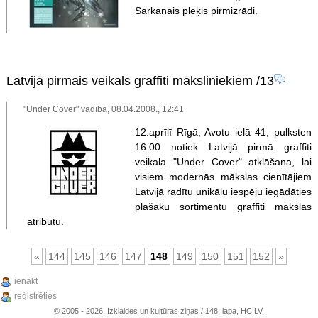
Sarkanais pleķis pirmizrādi.
Latvijā pirmais veikals graffiti māksliniekiem
/13
"Under Cover" vadība, 08.04.2008., 12:41
12.aprīlī Rīgā, Avotu ielā 41, pulksten
16.00 notiek Latvijā pirmā graffiti
veikala "Under Cover" atklāšana, lai
visiem modernās mākslas cienītājiem
Latvijā radītu unikālu iespēju iegādāties
plašāku sortimentu graffiti mākslas
atribūtu.
«
144
145
146
147
148
149
150
151
152
»
ienākt
reģistrēties
© 2005 - 2026, Izklaides un kultūras ziņas / 148. lapa, HC.LV.